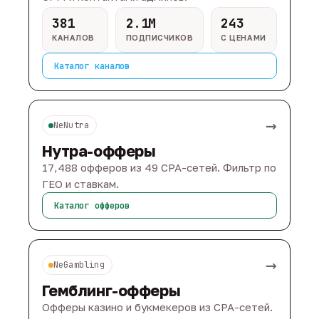
381
2.1M
243
КАНАЛОВ
ПОДПИСЧИКОВ
С ЦЕНАМИ
Каталог каналов
→
NeNutra
Нутра-офферы
17,488 офферов из 49 CPA-сетей. Фильтр по
ГЕО и ставкам.
Каталог офферов
→
NeGambling
Гемблинг-офферы
Офферы казино и букмекеров из CPA-сетей.