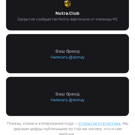
Nutra.Club
Закрытое сообщество Nutra-вертикали от команды M1
Ваш бренд
Написать @dumay
Ваш бренд
Написать @dumay
Показы, клики и копирования кода —
открытая статистика
. Мы
держим цифры публичными по той же логике, что и сам
NeBlask.