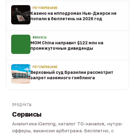
РЕГУЛИРОВАНИЕ
Казино на ипподромах Нью-Джерси не
попали в бюллетень на 2026 год
07 авг
ФИНАНСЫ
MGM China направит $122 млн на
промежуточные дивиденды
07 авг
РЕГУЛИРОВАНИЕ
Верховный суд Бразилии рассмотрит
запрет наземного гэмблинга
07 авг
ПРОДУКТЫ
Сервисы
Аналитика iGaming, каталог TG-каналов, нутра-
офферы, вакансии арбитража. Бесплатно, с