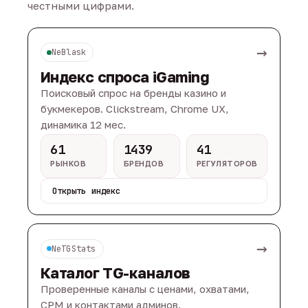
честными цифрами.
→
NeBlask
Индекс спроса iGaming
Поисковый спрос на бренды казино и
букмекеров. Clickstream, Chrome UX,
динамика 12 мес.
61
1439
41
РЫНКОВ
БРЕНДОВ
РЕГУЛЯТОРОВ
Открыть индекс
→
NeTGStats
Каталог TG-каналов
Проверенные каналы с ценами, охватами,
CPM и контактами админов.