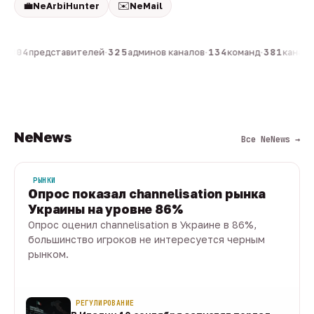
💼
✉️
NeArbiHunter
NeMail
н
·
804
представителей
·
325
админов каналов
·
134
команд
·
381
каналов
NeNews
Все NeNews →
РЫНКИ
Опрос показал channelisation рынка
Украины на уровне 86%
Опрос оценил channelisation в Украине в 86%,
большинство игроков не интересуется черным
рынком.
07 авг · 1 мин
РЕГУЛИРОВАНИЕ