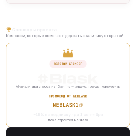
Спонсоры проекта
Компании, которые помогают держать аналитику открытой
ЗОЛОТОЙ СПОНСОР
AI-аналитика спроса на iGaming — индекс, тренды, конкуренты
ПРОМОКОД ОТ NEBLASK
NEBLASK1
−15% на подписку · до 1 сентября
пока строится NeBlask