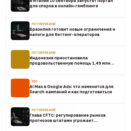
В Италии 10 сентября запустят портал
для споров в онлайн-гемблинге
07 авг
РЕГУЛИРОВАНИЕ
Бразилия готовит новые ограничения и
налоги для беттинг-операторов
07 авг
РЕГУЛИРОВАНИЕ
Индонезия приостановила
продовольственную помощь 1,49 млн
домохозяйств
07 авг
SEO
AI Max в Google Ads: что изменится для
Search-кампаний и как подготовиться
07 авг
РЕГУЛИРОВАНИЕ
Глава CFTC: регулирование рынков
прогнозов штатами угрожает
федеральному рынку
07 авг