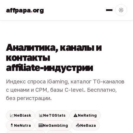
affpapa
.
org
Аналитика, каналы и
контакты
affiliate-индустрии
Индекс спроса iGaming, каталог TG-каналов
с ценами и CPM, базы C-level. Бесплатно,
без регистрации.
📈
📊
⚠️
NeBlask
NeTGStats
NeRating
💊
🎰
📥
NeNutra
NeGambling
NeBaza