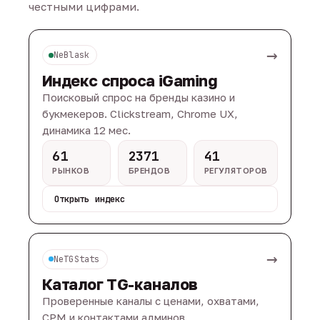
честными цифрами.
→
NeBlask
Индекс спроса iGaming
Поисковый спрос на бренды казино и
букмекеров. Clickstream, Chrome UX,
динамика 12 мес.
61
2371
41
РЫНКОВ
БРЕНДОВ
РЕГУЛЯТОРОВ
Открыть индекс
→
NeTGStats
Каталог TG-каналов
Проверенные каналы с ценами, охватами,
CPM и контактами админов.