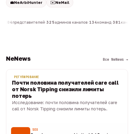
💼
✉️
NeArbiHunter
NeMail
н
·
804
представителей
·
325
админов каналов
·
134
команд
·
381
каналов
NeNews
Все NeNews →
РЕГУЛИРОВАНИЕ
Почти половина получателей care call
от Norsk Tipping снизили лимиты
потерь
Исследование: почти половина получателей care
call от Norsk Tipping снизили лимиты потерь.
08 авг · 1 мин
SEO