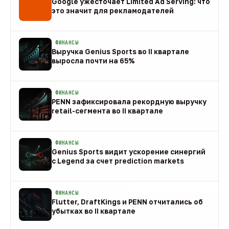
Google ужесточает Limited Ad Serving: что
это значит для рекламодателей
08 авг
ФИНАНСЫ
Выручка Genius Sports во II квартале
выросла почти на 65%
08 авг
ФИНАНСЫ
PENN зафиксировала рекордную выручку
retail-сегмента во II квартале
08 авг
ФИНАНСЫ
Genius Sports видит ускорение синергий
с Legend за счет prediction markets
08 авг
ФИНАНСЫ
Flutter, DraftKings и PENN отчитались об
убытках во II квартале
08 авг