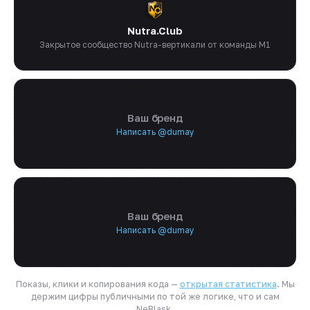
Nutra.Club
Закрытое сообщество Nutra-вертикали от команды M1
Ваш бренд
Написать @dumay
Ваш бренд
Написать @dumay
Показы, клики и копирования кода —
открытая статистика
. Мы
держим цифры публичными по той же логике, что и сам
NeBlask.