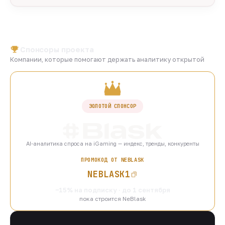
Спонсоры проекта
Компании, которые помогают держать аналитику открытой
ЗОЛОТОЙ СПОНСОР
AI-аналитика спроса на iGaming — индекс, тренды, конкуренты
ПРОМОКОД ОТ NEBLASK
NEBLASK1
−15% на подписку · до 1 сентября
пока строится NeBlask