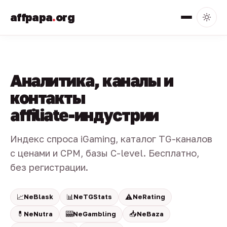
affpapa
.
org
Аналитика, каналы и
контакты
affiliate-индустрии
Индекс спроса iGaming, каталог TG-каналов
с ценами и CPM, базы C-level. Бесплатно,
без регистрации.
📈
📊
⚠️
NeBlask
NeTGStats
NeRating
💊
🎰
📥
NeNutra
NeGambling
NeBaza