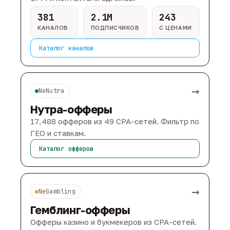
381
2.1M
243
КАНАЛОВ
ПОДПИСЧИКОВ
С ЦЕНАМИ
Каталог каналов
→
NeNutra
Нутра-офферы
17,488 офферов из 49 CPA-сетей. Фильтр по
ГЕО и ставкам.
Каталог офферов
→
NeGambling
Гемблинг-офферы
Офферы казино и букмекеров из CPA-сетей.