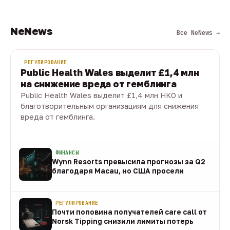
NeNews
Все NeNews →
РЕГУЛИРОВАНИЕ
Public Health Wales выделит £1,4 млн
на снижение вреда от гемблинга
Public Health Wales выделит £1,4 млн НКО и
благотворительным организациям для снижения
вреда от гемблинга.
09 авг · 1 мин
ФИНАНСЫ
Wynn Resorts превысила прогнозы за Q2
благодаря Macau, но США просели
09 авг
РЕГУЛИРОВАНИЕ
Почти половина получателей care call от
Norsk Tipping снизили лимиты потерь