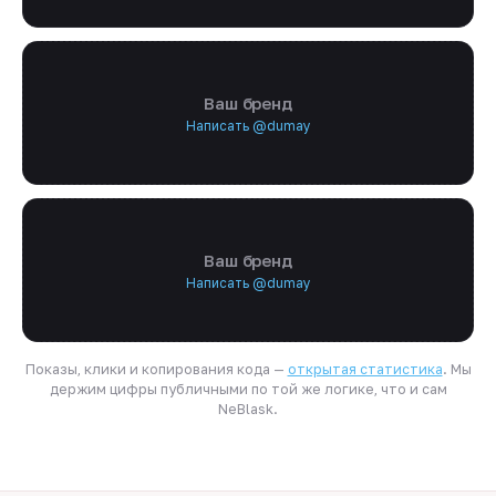
Ваш бренд
Написать @dumay
Ваш бренд
Написать @dumay
Показы, клики и копирования кода —
открытая статистика
. Мы
держим цифры публичными по той же логике, что и сам
NeBlask.