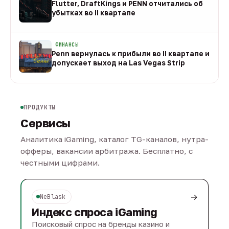
Flutter, DraftKings и PENN отчитались об
убытках во II квартале
08 авг
ФИНАНСЫ
Penn вернулась к прибыли во II квартале и
допускает выход на Las Vegas Strip
08 авг
ПРОДУКТЫ
Сервисы
Аналитика iGaming, каталог TG-каналов, нутра-
офферы, вакансии арбитража. Бесплатно, с
честными цифрами.
→
NeBlask
Индекс спроса iGaming
Поисковый спрос на бренды казино и