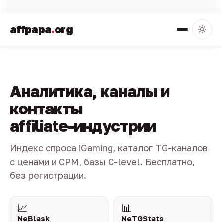
affpapa
.
org
Аналитика, каналы и
контакты
affiliate-индустрии
Индекс спроса iGaming, каталог TG-каналов
с ценами и CPM, базы C-level. Бесплатно,
без регистрации.
📈
📊
NeBlask
NeTGStats