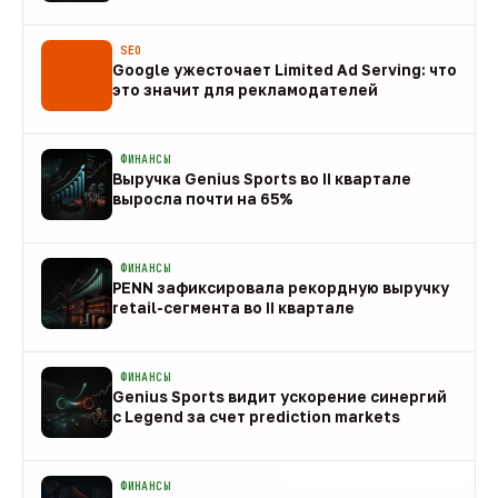
08 авг
SEO
Google ужесточает Limited Ad Serving: что
это значит для рекламодателей
08 авг
ФИНАНСЫ
Выручка Genius Sports во II квартале
выросла почти на 65%
08 авг
ФИНАНСЫ
PENN зафиксировала рекордную выручку
retail-сегмента во II квартале
08 авг
ФИНАНСЫ
Genius Sports видит ускорение синергий
с Legend за счет prediction markets
08 авг
ФИНАНСЫ