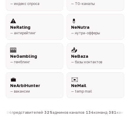
— индекс спроса
— TG-каналы
⚠️
💊
NeRating
NeNutra
— антирейтинг
— нутра-офферы
🎰
📥
NeGambling
NeBaza
— гемблинг
— базы контактов
💼
✉️
NeArbiHunter
NeMail
— вакансии
— temp mail
·
804
представителей
·
325
админов каналов
·
134
команд
·
381
каналов