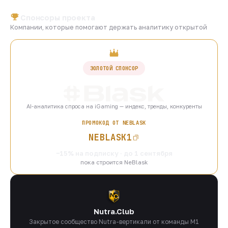
Спонсоры проекта
Компании, которые помогают держать аналитику открытой
ЗОЛОТОЙ СПОНСОР
AI-аналитика спроса на iGaming — индекс, тренды, конкуренты
ПРОМОКОД ОТ NEBLASK
NEBLASK1
−15% на подписку · до 1 сентября
пока строится NeBlask
Nutra.Club
Закрытое сообщество Nutra-вертикали от команды M1