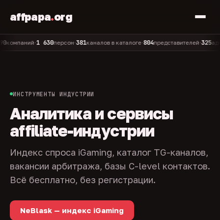
affpapa
.
org
1 630
381
804
325
мпаний
персон
каналов в каталоге
представителей
админов
•
•
•
•
ИНСТРУМЕНТЫ ИНДУСТРИИ
Аналитика и сервисы
affiliate-индустрии
Индекс спроса iGaming, каталог TG-каналов,
вакансии арбитража, базы C-level контактов.
Всё бесплатно, без регистрации.
NeBlask — индекс iGaming