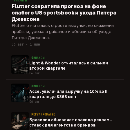
ФИНАНСЫ
Flutter сократила прогноз на фоне
слабого US sportsbook и ухода Питера
Джексона
Flutter отчиталась о росте выручки, но снижении
прибыли, урезала guidance и объявила об уходе
Питера Джексона.
06 авг · 1 мин
ФИНАНСЫ
Light & Wonder отчиталась о сильном
втором квартале
06 авг
ФИНАНСЫ
Accel увеличила выручку на 10% во II
квартале до $368 млн
06 авг
РЕГУЛИРОВАНИЕ
Бразилия обновляет правила рекламы
ставок для агентств и брендов
06 авг