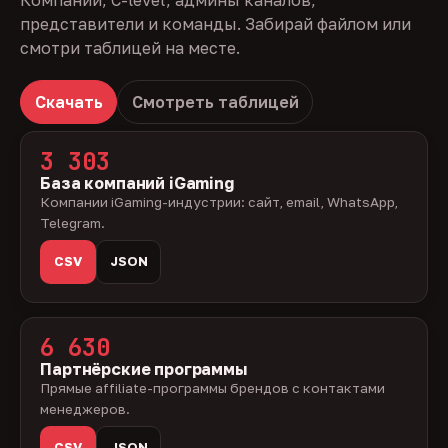
Компании, C-level, админы каналов,
представители и команды. Забирай файлом или
смотри таблицей на месте.
Скачать
Смотреть таблицей
3 303
База компаний iGaming
Компании iGaming-индустрии: сайт, email, WhatsApp,
Telegram.
CSV
JSON
6 630
Партнёрские программы
Прямые affiliate-программы брендов с контактами
менеджеров.
CSV
JSON