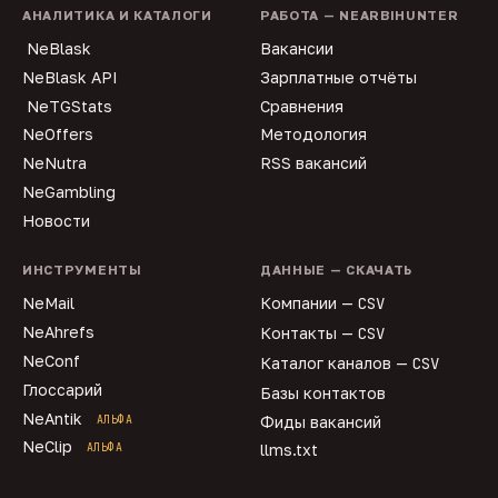
АНАЛИТИКА И КАТАЛОГИ
РАБОТА — NEARBIHUNTER
NeBlask
Вакансии
NeBlask API
Зарплатные отчёты
NeTGStats
Сравнения
NeOffers
Методология
NeNutra
RSS вакансий
NeGambling
Новости
ИНСТРУМЕНТЫ
ДАННЫЕ — СКАЧАТЬ
NeMail
Компании —
CSV
NeAhrefs
Контакты —
CSV
NeConf
Каталог каналов —
CSV
Глоссарий
Базы контактов
NeAntik
АЛЬФА
Фиды вакансий
NeClip
АЛЬФА
llms.txt