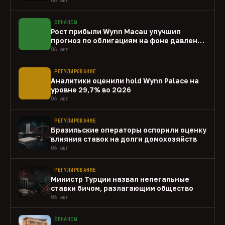
ФИНАНСЫ
Рост прибыли Wynn Macau улучшил
прогноз по облигациям на фоне давления
capex
06 авг
РЕГУЛИРОВАНИЕ
Аналитики оценили hold Wynn Palace на
уровне 29,7% во 2Q26
06 авг
РЕГУЛИРОВАНИЕ
Бразильские операторы оспорили оценку
влияния ставок на долги домохозяйств
06 авг
РЕГУЛИРОВАНИЕ
Министр Турции назвал нелегальные
ставки бичом, разлагающим общество
06 авг
ФИНАНСЫ