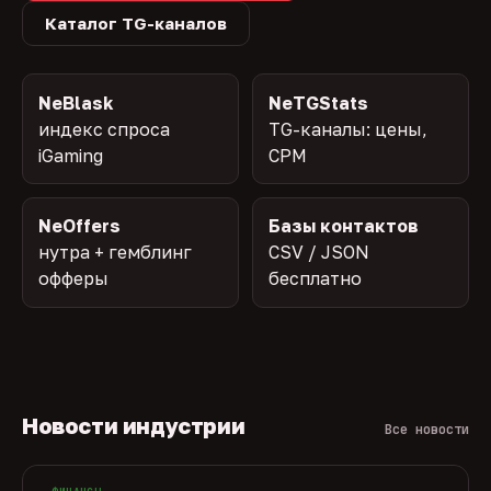
Каталог TG-каналов
NeBlask
NeTGStats
индекс спроса
TG-каналы: цены,
iGaming
CPM
NeOffers
Базы контактов
нутра + гемблинг
CSV / JSON
офферы
бесплатно
Новости индустрии
Все новости