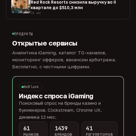
Red Rock Resorts снизила выручку во II
квартале до $510,3 млн
06 авг
ПРОДУКТЫ
Открытые сервисы
Аналитика iGaming, каталог TG-каналов,
мониторинг офферов, вакансии арбитража.
Бесплатно, с честными цифрами.
NeBlask
Индекс спроса iGaming
Поисковый спрос на бренды казино и
букмекеров. Clickstream, Chrome UX,
динамика 12 мес.
61
1439
41
РЫНКОВ
БРЕНДОВ
РЕГУЛЯТОРОВ