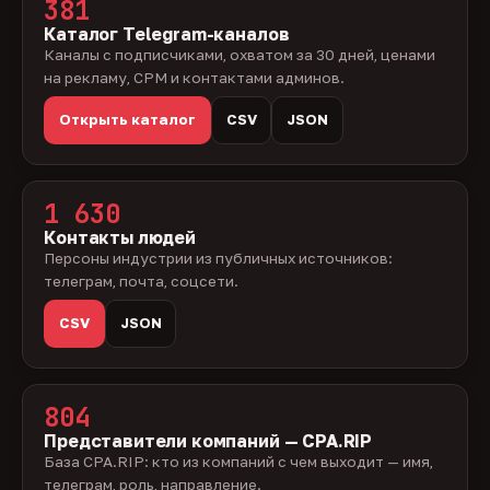
381
Каталог Telegram-каналов
Каналы с подписчиками, охватом за 30 дней, ценами
на рекламу, CPM и контактами админов.
Открыть каталог
CSV
JSON
1 630
Контакты людей
Персоны индустрии из публичных источников:
телеграм, почта, соцсети.
CSV
JSON
804
Представители компаний — CPA.RIP
База CPA.RIP: кто из компаний с чем выходит — имя,
телеграм, роль, направление.