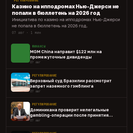
РЕГУЛИРОВАНИЕ
Казино на ипподромах Нью-Джерси не
попали в бюллетень на 2026 год
Инициатива по казино на ипподромах Нью-Джерси
не попала в бюллетень на 2026 год.
07 авг · 1 мин
ФИНАНСЫ
MGM China направит $122 млн на
промежуточные дивиденды
07 авг
РЕГУЛИРОВАНИЕ
Верховный суд Бразилии рассмотрит
запрет наземного гэмблинга
07 авг
РЕГУЛИРОВАНИЕ
Доминикана проверит нелегальные
gambling-операции после принятия
закона
07 авг