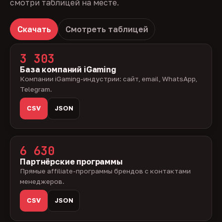
смотри таблицей на месте.
Скачать
Смотреть таблицей
3 303
База компаний iGaming
Компании iGaming-индустрии: сайт, email, WhatsApp,
Telegram.
CSV
JSON
6 630
Партнёрские программы
Прямые affiliate-программы брендов с контактами
менеджеров.
CSV
JSON