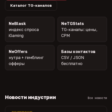
Каталог TG-каналов
NeBlask
NeTGStats
индекс спроса
TG-каналы: цены,
iGaming
CPM
NeOffers
Базы контактов
нутра + гемблинг
CSV / JSON
офферы
бесплатно
Новости индустрии
Все новости