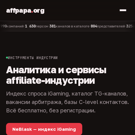
affpapa
.
org
1 630
381
804
325
омпаний
персон
каналов в каталоге
представителей
админо
•
•
•
•
ИНСТРУМЕНТЫ ИНДУСТРИИ
Аналитика и сервисы
affiliate-индустрии
Индекс спроса iGaming, каталог TG-каналов,
вакансии арбитража, базы C-level контактов.
Всё бесплатно, без регистрации.
NeBlask — индекс iGaming