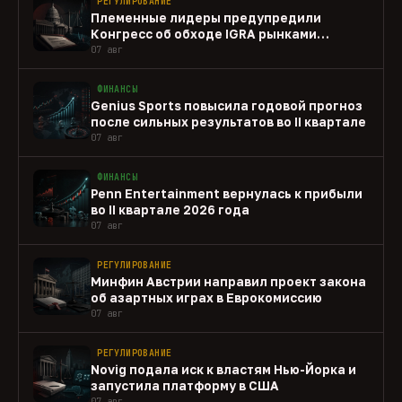
РЕГУЛИРОВАНИЕ
Племенные лидеры предупредили
Конгресс об обходе IGRA рынками
прогнозов
07 авг
ФИНАНСЫ
Genius Sports повысила годовой прогноз
после сильных результатов во II квартале
07 авг
ФИНАНСЫ
Penn Entertainment вернулась к прибыли
во II квартале 2026 года
07 авг
РЕГУЛИРОВАНИЕ
Минфин Австрии направил проект закона
об азартных играх в Еврокомиссию
07 авг
РЕГУЛИРОВАНИЕ
Novig подала иск к властям Нью-Йорка и
запустила платформу в США
07 авг