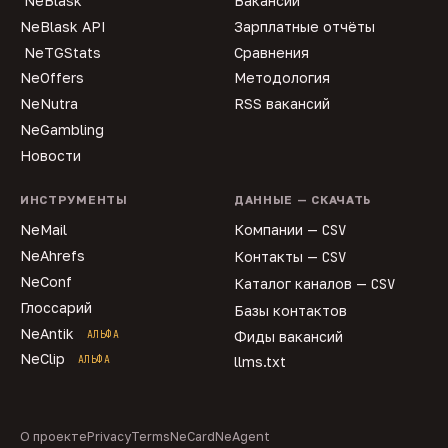
NeBlask
Вакансии
NeBlask API
Зарплатные отчёты
NeTGStats
Сравнения
NeOffers
Методология
NeNutra
RSS вакансий
NeGambling
Новости
ИНСТРУМЕНТЫ
ДАННЫЕ — СКАЧАТЬ
NeMail
Компании —
CSV
NeAhrefs
Контакты —
CSV
NeConf
Каталог каналов —
CSV
Глоссарий
Базы контактов
NeAntik
АЛЬФА
Фиды вакансий
NeClip
АЛЬФА
llms.txt
О проекте
Privacy
Terms
NeCard
NeAgent