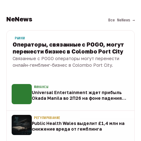
NeNews
Все NeNews →
РЫНКИ
Операторы, связанные с POGO, могут
перенести бизнес в Colombo Port City
Связанные с POGO операторы могут перенести
онлайн-гемблинг-бизнес в Colombo Port City.
09 авг · 1 мин
ФИНАНСЫ
Universal Entertainment ждет прибыль
Okada Manila во 2П26 на фоне падения
EBITDA
09 авг
РЕГУЛИРОВАНИЕ
Public Health Wales выделит £1,4 млн на
снижение вреда от гемблинга
09 авг