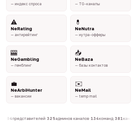
— индекс спроса
— TG-каналы
⚠️
💊
NeRating
NeNutra
— антирейтинг
— нутра-офферы
🎰
📥
NeGambling
NeBaza
— гемблинг
— базы контактов
💼
✉️
NeArbiHunter
NeMail
— вакансии
— temp mail
н
·
804
представителей
·
325
админов каналов
·
134
команд
·
381
каналов