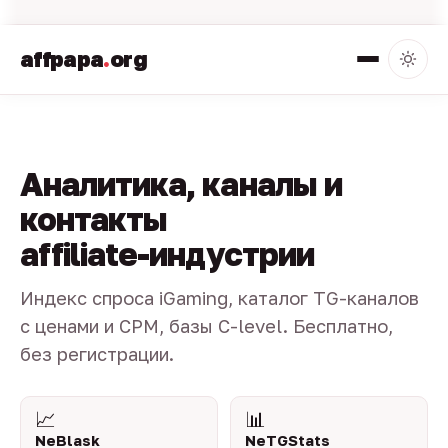
affpapa
.
org
Аналитика, каналы и
контакты
affiliate-индустрии
Индекс спроса iGaming, каталог TG-каналов
с ценами и CPM, базы C-level. Бесплатно,
без регистрации.
📈
📊
NeBlask
NeTGStats