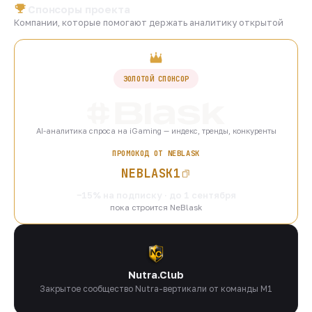
Спонсоры проекта
Компании, которые помогают держать аналитику открытой
ЗОЛОТОЙ СПОНСОР
AI-аналитика спроса на iGaming — индекс, тренды, конкуренты
ПРОМОКОД ОТ NEBLASK
NEBLASK1
−15% на подписку · до 1 сентября
пока строится NeBlask
Nutra.Club
Закрытое сообщество Nutra-вертикали от команды M1