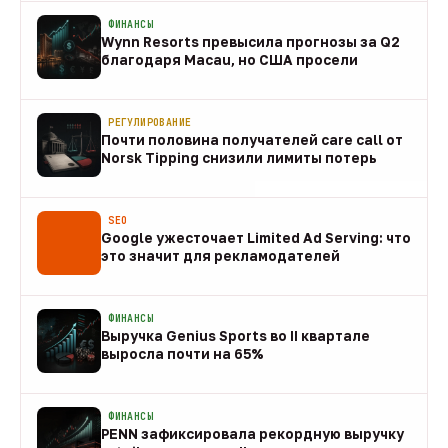
ФИНАНСЫ
Wynn Resorts превысила прогнозы за Q2
благодаря Macau, но США просели
09 авг
РЕГУЛИРОВАНИЕ
Почти половина получателей care call от
Norsk Tipping снизили лимиты потерь
08 авг
SEO
Google ужесточает Limited Ad Serving: что
это значит для рекламодателей
08 авг
ФИНАНСЫ
Выручка Genius Sports во II квартале
выросла почти на 65%
08 авг
ФИНАНСЫ
PENN зафиксировала рекордную выручку