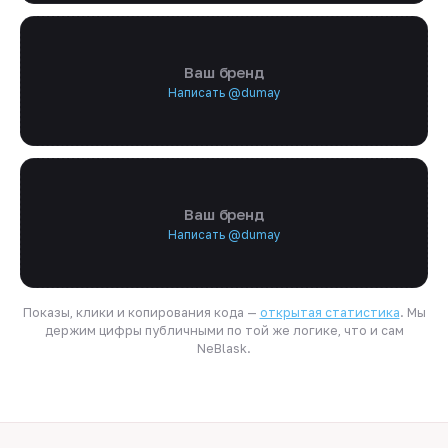
Ваш бренд
Написать @dumay
Ваш бренд
Написать @dumay
Показы, клики и копирования кода —
открытая статистика
. Мы
держим цифры публичными по той же логике, что и сам
NeBlask.