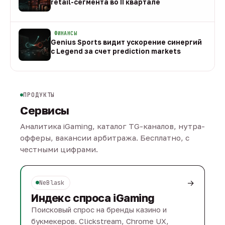
retail-сегмента во II квартале
08 авг
ФИНАНСЫ
Genius Sports видит ускорение синергий
с Legend за счет prediction markets
08 авг
ПРОДУКТЫ
Сервисы
Аналитика iGaming, каталог TG-каналов, нутра-
офферы, вакансии арбитража. Бесплатно, с
честными цифрами.
→
NeBlask
Индекс спроса iGaming
Поисковый спрос на бренды казино и
букмекеров. Clickstream, Chrome UX,