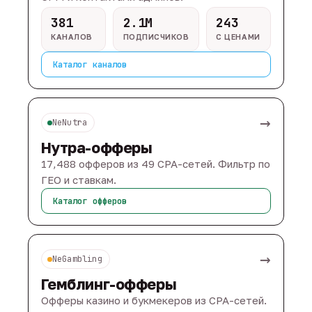
381
2.1M
243
КАНАЛОВ
ПОДПИСЧИКОВ
С ЦЕНАМИ
Каталог каналов
→
NeNutra
Нутра-офферы
17,488 офферов из 49 CPA-сетей. Фильтр по
ГЕО и ставкам.
Каталог офферов
→
NeGambling
Гемблинг-офферы
Офферы казино и букмекеров из CPA-сетей.