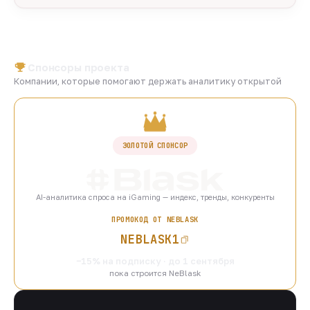
Спонсоры проекта
Компании, которые помогают держать аналитику открытой
ЗОЛОТОЙ СПОНСОР
AI-аналитика спроса на iGaming — индекс, тренды, конкуренты
ПРОМОКОД ОТ NEBLASK
NEBLASK1
−15% на подписку · до 1 сентября
пока строится NeBlask