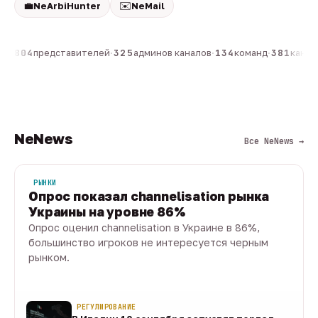
💼
✉️
NeArbiHunter
NeMail
н
·
804
представителей
·
325
админов каналов
·
134
команд
·
381
канало
NeNews
Все NeNews →
РЫНКИ
Опрос показал channelisation рынка
Украины на уровне 86%
Опрос оценил channelisation в Украине в 86%,
большинство игроков не интересуется черным
рынком.
07 авг · 1 мин
РЕГУЛИРОВАНИЕ