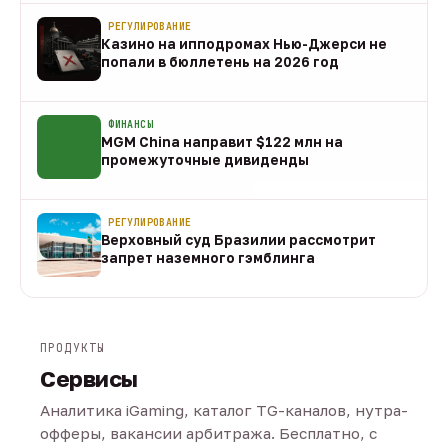
РЕГУЛИРОВАНИЕ
Казино на ипподромах Нью-Джерси не
попали в бюллетень на 2026 год
07 авг
ФИНАНСЫ
MGM China направит $122 млн на
промежуточные дивиденды
07 авг
РЕГУЛИРОВАНИЕ
Верховный суд Бразилии рассмотрит
запрет наземного гэмблинга
07 авг
ПРОДУКТЫ
Сервисы
Аналитика iGaming, каталог TG-каналов, нутра-
офферы, вакансии арбитража. Бесплатно, с