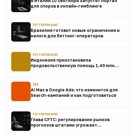
В Италии 10 сентября запустят портал
для споров в онлайн-гемблинге
07 авг
РЕГУЛИРОВАНИЕ
Бразилия готовит новые ограничения и
налоги для беттинг-операторов
07 авг
РЕГУЛИРОВАНИЕ
Индонезия приостановила
продовольственную помощь 1,49 млн
домохозяйств
07 авг
SEO
AI Max в Google Ads: что изменится для
Search-кампаний и как подготовиться
07 авг
РЕГУЛИРОВАНИЕ
Глава CFTC: регулирование рынков
прогнозов штатами угрожает
федеральному рынку
07 авг