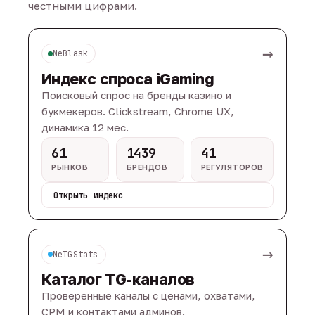
честными цифрами.
→
NeBlask
Индекс спроса iGaming
Поисковый спрос на бренды казино и
букмекеров. Clickstream, Chrome UX,
динамика 12 мес.
61
1439
41
РЫНКОВ
БРЕНДОВ
РЕГУЛЯТОРОВ
Открыть индекс
→
NeTGStats
Каталог TG-каналов
Проверенные каналы с ценами, охватами,
CPM и контактами админов.