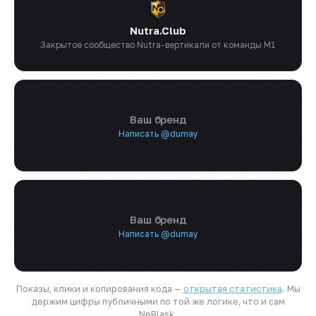
Nutra.Club
Закрытое сообщество Nutra-вертикали от команды M1
Ваш бренд
Написать @dumay
Ваш бренд
Написать @dumay
Показы, клики и копирования кода —
открытая статистика
. Мы
держим цифры публичными по той же логике, что и сам
NeBlask.