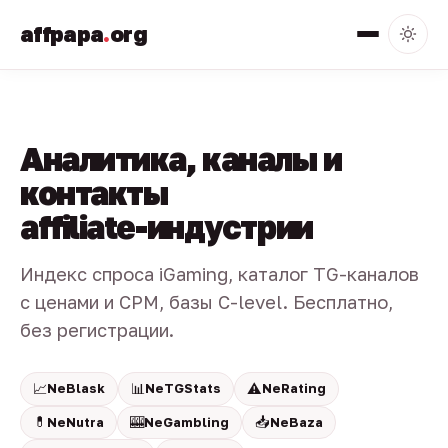
affpapa
.
org
Аналитика, каналы и
контакты
affiliate-индустрии
Индекс спроса iGaming, каталог TG-каналов
с ценами и CPM, базы C-level. Бесплатно,
без регистрации.
📈
📊
⚠️
NeBlask
NeTGStats
NeRating
💊
🎰
📥
NeNutra
NeGambling
NeBaza