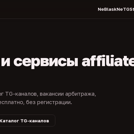
NeBlask
NeTGSt
 сервисы affiliat
ог TG-каналов, вакансии арбитража,
есплатно, без регистрации.
Каталог TG-каналов