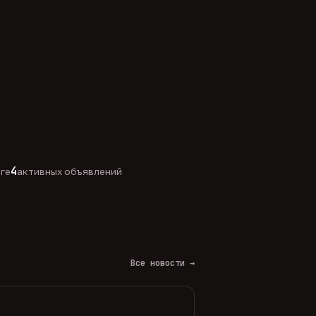
4
оге
активных объявлений
Все новости →