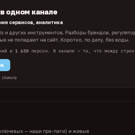
 в одном канале
ния сервисов, аналитика
ts и других инструментов. Разборы брендов, регулято
е не попадают на сайт. Коротко, по делу, без воды.
ний и
1 630
персон. В канале — то, что между строк
PA
 iGaming
ключевых — наши пре-пати) и живые