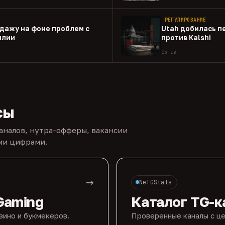
РЕГУЛИРОВАНИЕ
одажу на фоне проблем с
Utah добилась п
илии
против Kalshi
05 авг
сы
каналов, нутра-офферы, вакансии
ыми цифрами.
→
NeTGStats
Gaming
Каталог TG-к
зино и букмекеров.
Проверенные каналы с це