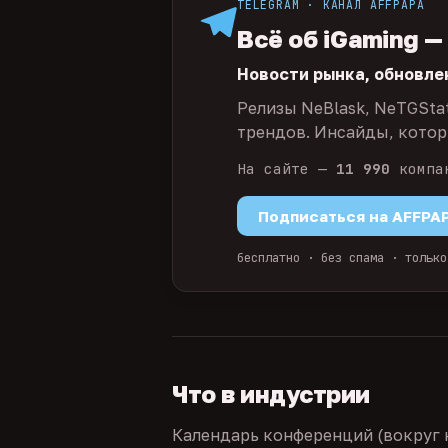
TELEGRAM · КАНАЛ AFFPAPA
Всё об iGaming —
Новости рынка, обновле
Релизы NeBlask, NeTGSta
трендов. Инсайды, которы
На сайте —
11 990
компа
Подписаться на AFFPA
бесплатно · без спама · только
Что в индустрии
Календарь конференций (вокруг 