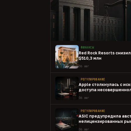
ФИНАНСЫ
Red Rock Resorts снизил
$510,3 млн
06 авг
РЕГУЛИРОВАНИЕ
Apple столкнулась с иск
доступа несовершеннол
приложениям
06 авг
РЕГУЛИРОВАНИЕ
ASIC предупредила авс
нелицензированных рын
06 авг