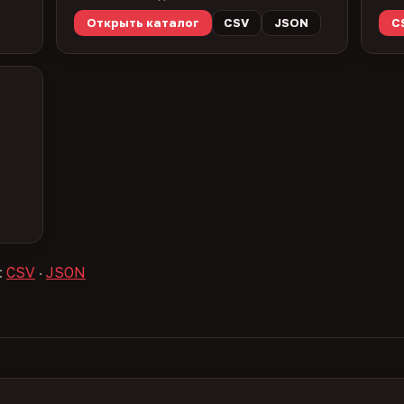
Открыть каталог
CSV
JSON
C
:
CSV
·
JSON