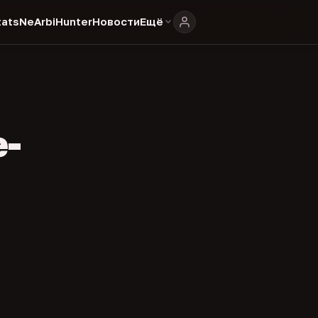
ats
NeArbiHunter
Новости
Ещё
e-