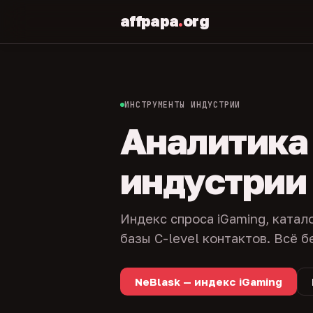
affpapa
.
org
ИНСТРУМЕНТЫ ИНДУСТРИИ
Аналитика и
индустрии
Индекс спроса iGaming, катал
базы C-level контактов. Всё б
NeBlask — индекс iGaming