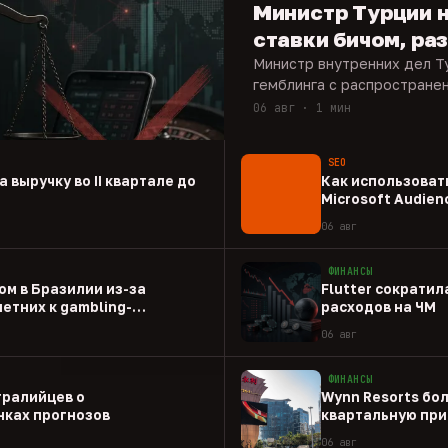
Министр Турции 
ставки бичом, р
Министр внутренних дел Т
гемблинга с распростране
06 авг · 1 мин
SEO
а выручку во II квартале до
Как использовать
Microsoft Audien
06 авг
ФИНАНСЫ
ом в Бразилии из-за
Flutter сократил
етних к gambling-
расходов на ЧМ
06 авг
ФИНАНСЫ
тралийцев о
Wynn Resorts бо
ках прогнозов
квартальную при
06 авг