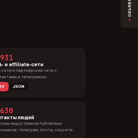
ОБЪЯВЛЕНИЯ
4
931
- и affiliate-сети
-сети и партнёрские сети с
тактами и телеграмом.
SV
JSON
630
нтакты людей
соны индустрии из публичных
очников: телеграм, почта, соцсети.