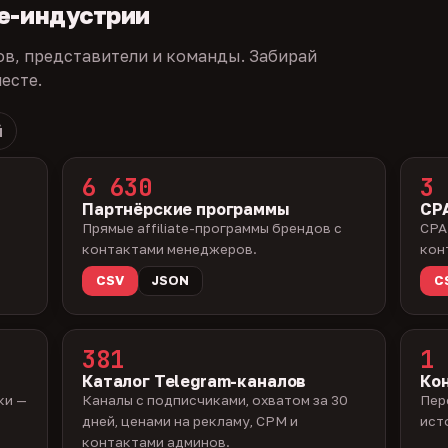
te-индустрии
ов, представители и команды. Забирай
есте.
й
6 630
3 
Партнёрские программы
CPA
Прямые affiliate-программы брендов с
CPA
контактами менеджеров.
кон
CSV
JSON
C
381
1 
Каталог Telegram-каналов
Ко
ки —
Каналы с подписчиками, охватом за 30
Пер
дней, ценами на рекламу, CPM и
ист
контактами админов.