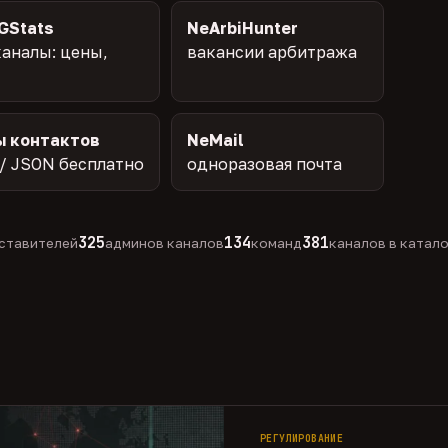
GStats
NeArbiHunter
аналы: цены,
вакансии арбитража
ы контактов
NeMail
/ JSON бесплатно
одноразовая почта
325
134
381
ставителей
админов каналов
команд
каналов в катал
РЕГУЛИРОВАНИЕ