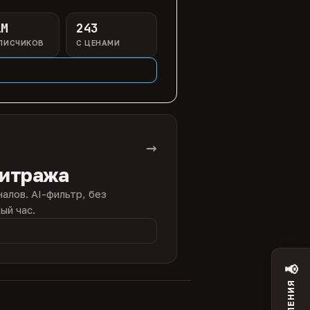
1M
243
ПИСЧИКОВ
С ЦЕНАМИ
→
битража
налов. AI-фильтр, без
ый час.
📢