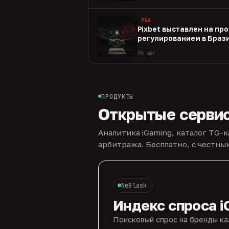
M&A
Pixbet выставлен на пр
регулированием в Браз
06 авг
ПРОДУКТЫ
Открытые серви
Аналитика iGaming, каталог TG-
арбитража. Бесплатно, с честн
NeBlask
Индекс спроса i
Поисковый спрос на бренды ка