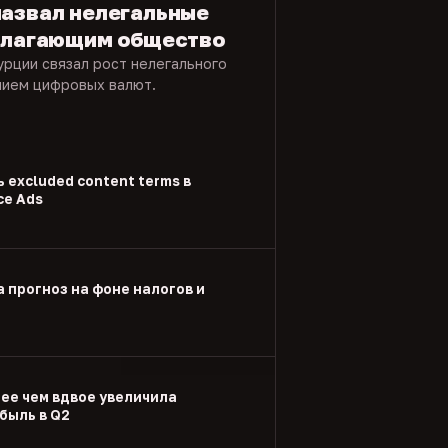
назвал нелегальные
азлагающим общество
урции связал рост нелегального
нием цифровых валют.
 excluded content terms в
ce Ads
а прогноз на фоне налогов и
лее чем вдвое увеличила
быль в Q2