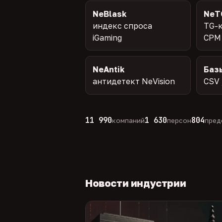
NeBlask
NeT
индекс спроса
TG-к
iGaming
CPM
NeAntik
Баз
антидетект NeVision
CSV 
11 990
1 630
804
компаний
персон
пред
Новости индустрии