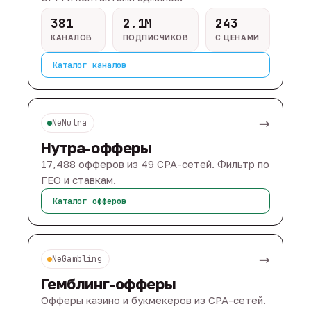
381
2.1M
243
КАНАЛОВ
ПОДПИСЧИКОВ
С ЦЕНАМИ
Каталог каналов
→
NeNutra
Нутра-офферы
17,488 офферов из 49 CPA-сетей. Фильтр по
ГЕО и ставкам.
Каталог офферов
→
NeGambling
Гемблинг-офферы
Офферы казино и букмекеров из CPA-сетей.