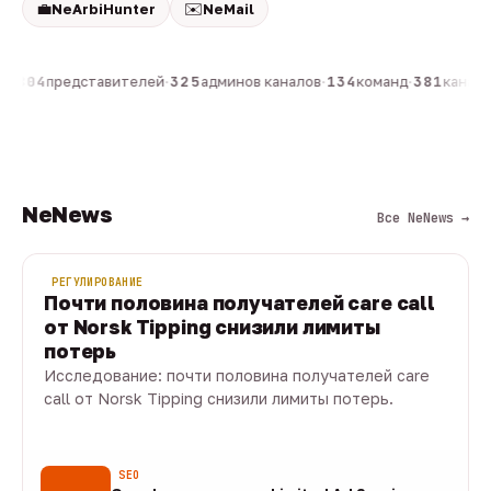
💼
✉️
NeArbiHunter
NeMail
н
·
804
представителей
·
325
админов каналов
·
134
команд
·
381
каналов
NeNews
Все NeNews →
РЕГУЛИРОВАНИЕ
Почти половина получателей care call
от Norsk Tipping снизили лимиты
потерь
Исследование: почти половина получателей care
call от Norsk Tipping снизили лимиты потерь.
08 авг · 1 мин
SEO