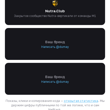
Nutra.Club
Закрытое сообщество Nutra-вертикали от команды M1
Ваш бренд
Написать @dumay
Ваш бренд
Написать @dumay
Показы, клики и копирования кода —
открытая статистика
. Мы
держим цифры публичными по той же логике, что и сам
NeBlask.