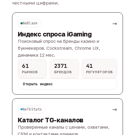
честными цифрами.
→
NeBlask
Индекс спроса iGaming
Поисковый спрос на бренды казино и
букмекеров. Clickstream, Chrome UX,
динамика 12 мес.
61
2371
41
РЫНКОВ
БРЕНДОВ
РЕГУЛЯТОРОВ
Открыть индекс
→
NeTGStats
Каталог TG-каналов
Проверенные каналы с ценами, охватами,
CPM и контактами админов.