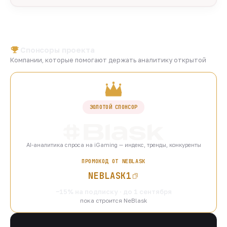
Спонсоры проекта
Компании, которые помогают держать аналитику открытой
ЗОЛОТОЙ СПОНСОР
AI-аналитика спроса на iGaming — индекс, тренды, конкуренты
ПРОМОКОД ОТ NEBLASK
NEBLASK1
−15% на подписку · до 1 сентября
пока строится NeBlask