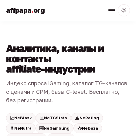
affpapa
.
org
Аналитика, каналы и
контакты
affiliate-индустрии
Индекс спроса iGaming, каталог TG-каналов
с ценами и CPM, базы C-level. Бесплатно,
без регистрации.
📈
📊
⚠️
NeBlask
NeTGStats
NeRating
💊
🎰
📥
NeNutra
NeGambling
NeBaza