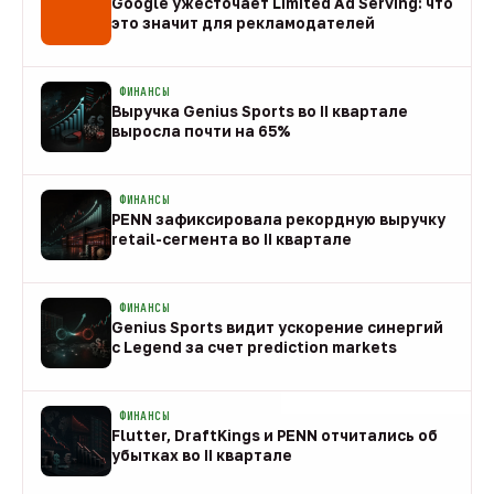
Google ужесточает Limited Ad Serving: что
это значит для рекламодателей
08 авг
ФИНАНСЫ
Выручка Genius Sports во II квартале
выросла почти на 65%
08 авг
ФИНАНСЫ
PENN зафиксировала рекордную выручку
retail-сегмента во II квартале
08 авг
ФИНАНСЫ
Genius Sports видит ускорение синергий
с Legend за счет prediction markets
08 авг
ФИНАНСЫ
Flutter, DraftKings и PENN отчитались об
убытках во II квартале
08 авг