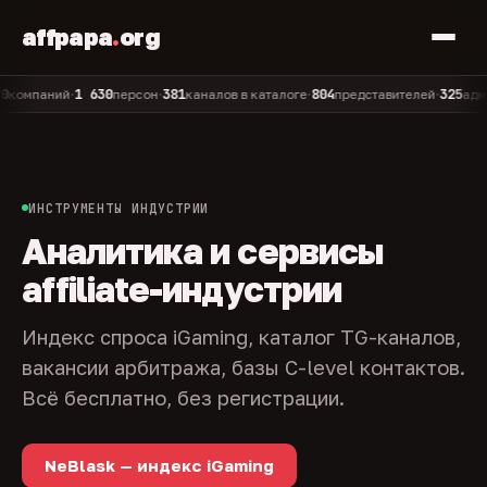
affpapa
.
org
1 630
381
804
325
паний
персон
каналов в каталоге
представителей
админов 
•
•
•
•
ИНСТРУМЕНТЫ ИНДУСТРИИ
Аналитика и сервисы
affiliate-индустрии
Индекс спроса iGaming, каталог TG-каналов,
вакансии арбитража, базы C-level контактов.
Всё бесплатно, без регистрации.
NeBlask — индекс iGaming