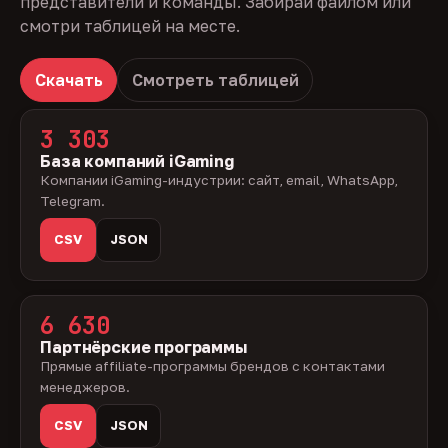
представители и команды. Забирай файлом или
смотри таблицей на месте.
Скачать
Смотреть таблицей
3 303
База компаний iGaming
Компании iGaming-индустрии: сайт, email, WhatsApp,
Telegram.
CSV
JSON
6 630
Партнёрские программы
Прямые affiliate-программы брендов с контактами
менеджеров.
CSV
JSON