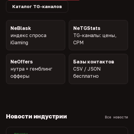
Каталог TG-каналов
NeBlask
NeTGStats
индекс спроса
TG-каналы: цены,
iGaming
CPM
NeOffers
Базы контактов
нутра + гемблинг
CSV / JSON
офферы
бесплатно
Новости индустрии
Все новости