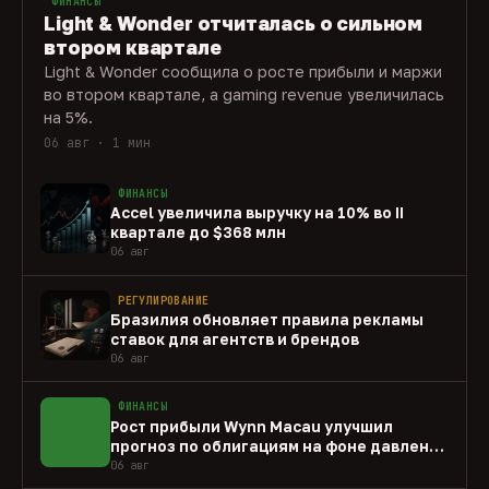
ФИНАНСЫ
Light & Wonder отчиталась о сильном
втором квартале
Light & Wonder сообщила о росте прибыли и маржи
во втором квартале, а gaming revenue увеличилась
на 5%.
06 авг · 1 мин
ФИНАНСЫ
Accel увеличила выручку на 10% во II
квартале до $368 млн
06 авг
РЕГУЛИРОВАНИЕ
Бразилия обновляет правила рекламы
ставок для агентств и брендов
06 авг
ФИНАНСЫ
Рост прибыли Wynn Macau улучшил
прогноз по облигациям на фоне давления
capex
06 авг