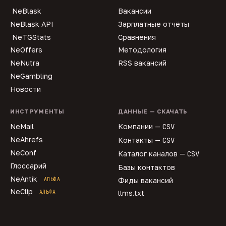
NeBlask
Вакансии
NeBlask API
Зарплатные отчёты
NeTGStats
Сравнения
NeOffers
Методология
NeNutra
RSS вакансий
NeGambling
Новости
ИНСТРУМЕНТЫ
ДАННЫЕ — СКАЧАТЬ
NeMail
Компании —
CSV
NeAhrefs
Контакты —
CSV
NeConf
Каталог каналов —
CSV
Глоссарий
Базы контактов
NeAntik
АЛЬФА
Фиды вакансий
NeClip
АЛЬФА
llms.txt