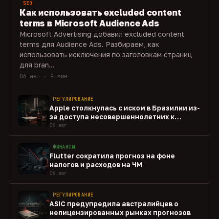
SEO
Как использовать excluded content
terms в Microsoft Audience Ads
Microsoft Advertising добавил excluded content
terms для Audience Ads. Разбираем, как
использовать исключения по заголовкам страниц
для bran...
06 авг · 9 мин
РЕГУЛИРОВАНИЕ
Apple столкнулась с иском в Бразилии из-
за доступа несовершеннолетних к
gambling-приложениям
06 авг
ФИНАНСЫ
Flutter сократила прогноз на фоне
налогов и расходов на ЧМ
06 авг
РЕГУЛИРОВАНИЕ
ASIC предупредила австралийцев о
нелицензированных рынках прогнозов