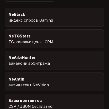
NeBlask
индекс спроса iGaming
NeTGStats
TG-каналы: цены, CPM
NeArbiHunter
вакансии арбитража
NeAntik
антидетект NeVision
Базы контактов
CSV / JSON бесплатно