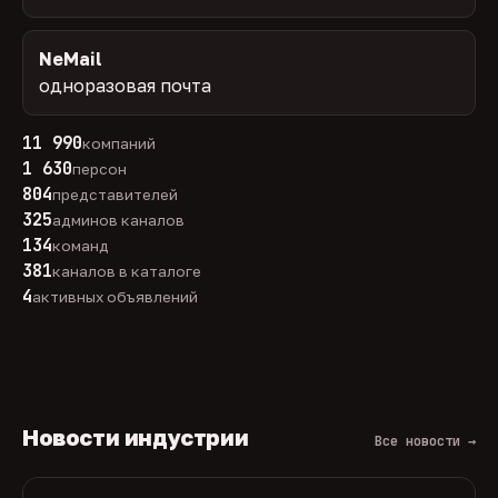
NeMail
одноразовая почта
11 990
компаний
1 630
персон
804
представителей
325
админов каналов
134
команд
381
каналов в каталоге
4
активных объявлений
Новости индустрии
Все новости →