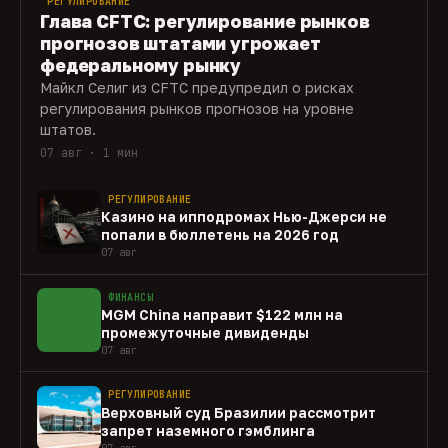
РЕГУЛИРОВАНИЕ
Глава CFTC: регулирование рынков
прогнозов штатами угрожает
федеральному рынку
Майкл Селиг из CFTC предупредил о рисках
регулирования рынков прогнозов на уровне
штатов.
07 авг · 1 мин
РЕГУЛИРОВАНИЕ
Казино на ипподромах Нью-Джерси не
попали в бюллетень на 2026 год
07 авг
ФИНАНСЫ
MGM China направит $122 млн на
промежуточные дивиденды
07 авг
РЕГУЛИРОВАНИЕ
Верховный суд Бразилии рассмотрит
запрет наземного гэмблинга
07 авг