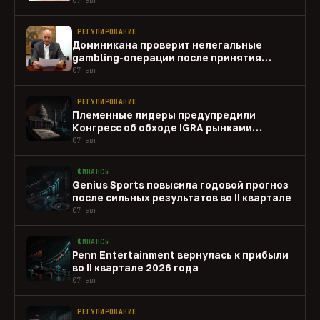
РЕГУЛИРОВАНИЕ
Доминикана проверит нелегальные
gambling-операции после принятия
закона
07 авг
РЕГУЛИРОВАНИЕ
Племенные лидеры предупредили
Конгресс об обходе IGRA рынками
прогнозов
07 авг
ФИНАНСЫ
Genius Sports повысила годовой прогноз
после сильных результатов во II квартале
07 авг
ФИНАНСЫ
Penn Entertainment вернулась к прибыли
во II квартале 2026 года
07 авг
РЕГУЛИРОВАНИЕ