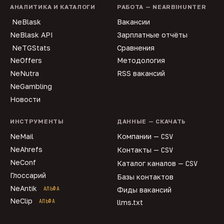
АНАЛИТИКА И КАТАЛОГИ
РАБОТА — NEARBIHUNTER
NeBlask
Вакансии
NeBlask API
Зарплатные отчёты
NeTGStats
Сравнения
NeOffers
Методология
NeNutra
RSS вакансий
NeGambling
Новости
ИНСТРУМЕНТЫ
ДАННЫЕ — СКАЧАТЬ
NeMail
Компании —
CSV
NeAhrefs
Контакты —
CSV
NeConf
Каталог каналов —
CSV
Глоссарий
Базы контактов
NeAntik
АЛЬФА
Фиды вакансий
NeClip
АЛЬФА
llms.txt