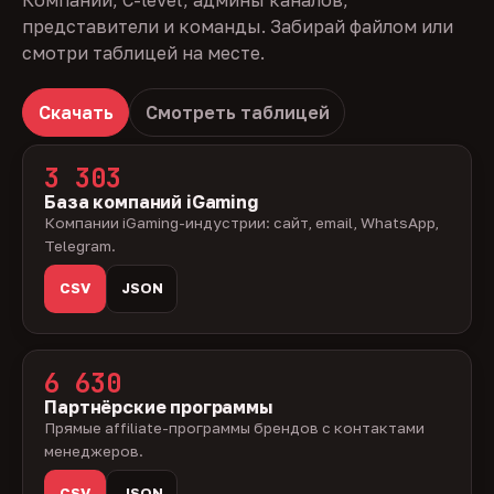
Компании, C-level, админы каналов,
представители и команды. Забирай файлом или
смотри таблицей на месте.
Скачать
Смотреть таблицей
3 303
База компаний iGaming
Компании iGaming-индустрии: сайт, email, WhatsApp,
Telegram.
CSV
JSON
6 630
Партнёрские программы
Прямые affiliate-программы брендов с контактами
менеджеров.
CSV
JSON