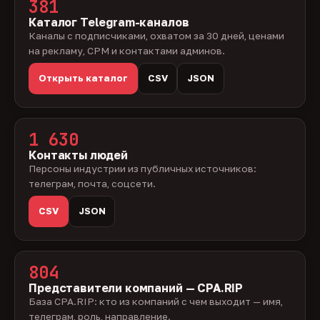
381
Каталог Telegram-каналов
Каналы с подписчиками, охватом за 30 дней, ценами
на рекламу, CPM и контактами админов.
Открыть каталог
CSV
JSON
1 630
Контакты людей
Персоны индустрии из публичных источников:
телеграм, почта, соцсети.
CSV
JSON
804
Представители компаний — CPA.RIP
База CPA.RIP: кто из компаний с чем выходит — имя,
телеграм, роль, направление.