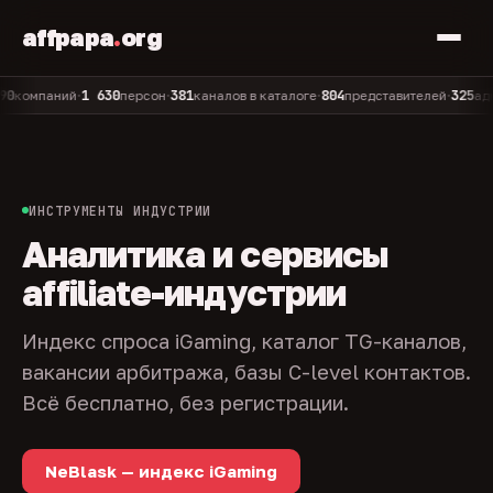
affpapa
.
org
1 630
381
804
325
мпаний
персон
каналов в каталоге
представителей
админов
•
•
•
•
ИНСТРУМЕНТЫ ИНДУСТРИИ
Аналитика и сервисы
affiliate-индустрии
Индекс спроса iGaming, каталог TG-каналов,
вакансии арбитража, базы C-level контактов.
Всё бесплатно, без регистрации.
NeBlask — индекс iGaming