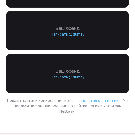
Ваш бренд
Написать @dumay
Ваш бренд
Написать @dumay
Показы, клики и копирования кода —
открытая статистика
. Мы
держим цифры публичными по той же логике, что и сам
NeBlask.