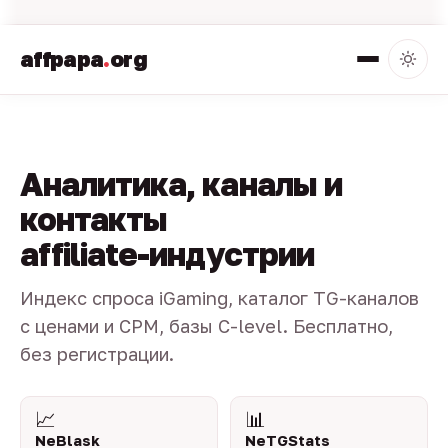
affpapa
.
org
Аналитика, каналы и
контакты
affiliate-индустрии
Индекс спроса iGaming, каталог TG-каналов
с ценами и CPM, базы C-level. Бесплатно,
без регистрации.
📈
📊
NeBlask
NeTGStats