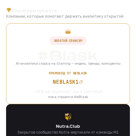
Спонсоры проекта
Компании, которые помогают держать аналитику открытой
ЗОЛОТОЙ СПОНСОР
AI-аналитика спроса на iGaming — индекс, тренды, конкуренты
ПРОМОКОД ОТ NEBLASK
NEBLASK1
−15% на подписку · до 1 сентября
пока строится NeBlask
Nutra.Club
Закрытое сообщество Nutra-вертикали от команды M1