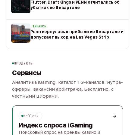
Flutter, DraftKings и PENN отчитались об
убытках во II квартале
08 авг
ФИНАНСЫ
Penn вернулась к прибыли во II квартале и
допускает выход на Las Vegas Strip
08 авг
ПРОДУКТЫ
Сервисы
Аналитика iGaming, каталог TG-каналов, нутра-
офферы, вакансии арбитража. Бесплатно, с
честными цифрами.
→
NeBlask
Индекс спроса iGaming
Поисковый спрос на бренды казино и