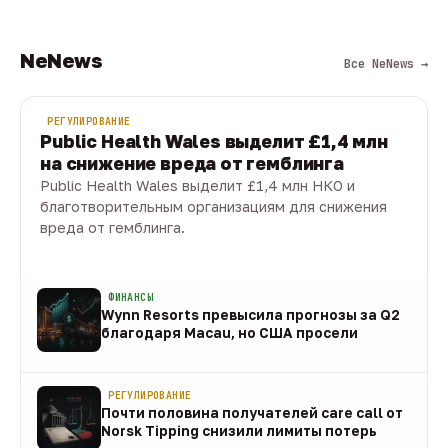
NeNews
Все NeNews →
РЕГУЛИРОВАНИЕ
Public Health Wales выделит £1,4 млн
на снижение вреда от гемблинга
Public Health Wales выделит £1,4 млн НКО и
благотворительным организациям для снижения
вреда от гемблинга.
09 авг · 1 мин
ФИНАНСЫ
Wynn Resorts превысила прогнозы за Q2
благодаря Macau, но США просели
09 авг
РЕГУЛИРОВАНИЕ
Почти половина получателей care call от
Norsk Tipping снизили лимиты потерь