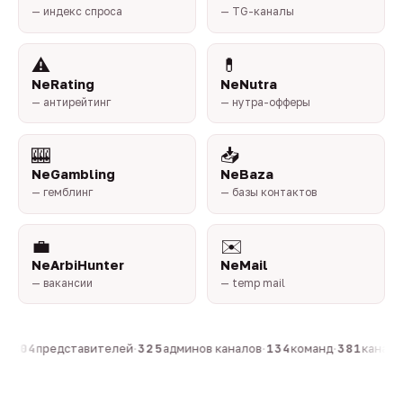
— индекс спроса
— TG-каналы
⚠️
💊
NeRating
NeNutra
— антирейтинг
— нутра-офферы
🎰
📥
NeGambling
NeBaza
— гемблинг
— базы контактов
💼
✉️
NeArbiHunter
NeMail
— вакансии
— temp mail
·
804
представителей
·
325
админов каналов
·
134
команд
·
381
каналов