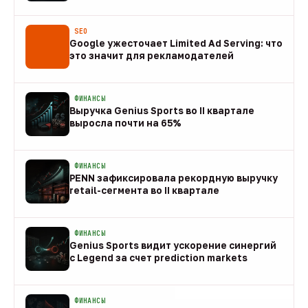
08 авг
SEO
Google ужесточает Limited Ad Serving: что
это значит для рекламодателей
08 авг
ФИНАНСЫ
Выручка Genius Sports во II квартале
выросла почти на 65%
08 авг
ФИНАНСЫ
PENN зафиксировала рекордную выручку
retail-сегмента во II квартале
08 авг
ФИНАНСЫ
Genius Sports видит ускорение синергий
с Legend за счет prediction markets
08 авг
ФИНАНСЫ