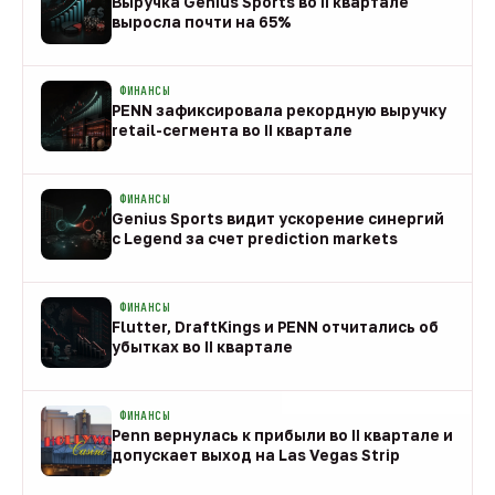
Выручка Genius Sports во II квартале
выросла почти на 65%
08 авг
ФИНАНСЫ
PENN зафиксировала рекордную выручку
retail-сегмента во II квартале
08 авг
ФИНАНСЫ
Genius Sports видит ускорение синергий
с Legend за счет prediction markets
08 авг
ФИНАНСЫ
Flutter, DraftKings и PENN отчитались об
убытках во II квартале
08 авг
ФИНАНСЫ
Penn вернулась к прибыли во II квартале и
допускает выход на Las Vegas Strip
08 авг