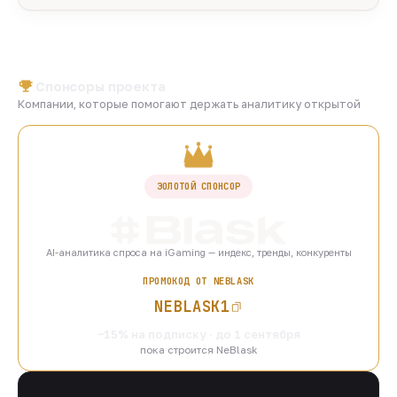
Спонсоры проекта
Компании, которые помогают держать аналитику открытой
ЗОЛОТОЙ СПОНСОР
AI-аналитика спроса на iGaming — индекс, тренды, конкуренты
ПРОМОКОД ОТ NEBLASK
NEBLASK1
−15% на подписку · до 1 сентября
пока строится NeBlask