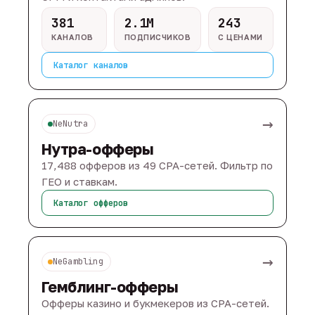
381
2.1M
243
КАНАЛОВ
ПОДПИСЧИКОВ
С ЦЕНАМИ
Каталог каналов
→
NeNutra
Нутра-офферы
17,488 офферов из 49 CPA-сетей. Фильтр по
ГЕО и ставкам.
Каталог офферов
→
NeGambling
Гемблинг-офферы
Офферы казино и букмекеров из CPA-сетей.