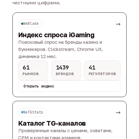
честными цифрами.
→
NeBlask
Индекс спроса iGaming
Поисковый спрос на бренды казино и
букмекеров. Clickstream, Chrome UX,
динамика 12 мес.
61
1439
41
РЫНКОВ
БРЕНДОВ
РЕГУЛЯТОРОВ
Открыть индекс
→
NeTGStats
Каталог TG-каналов
Проверенные каналы с ценами, охватами,
CPM и контактами админов.