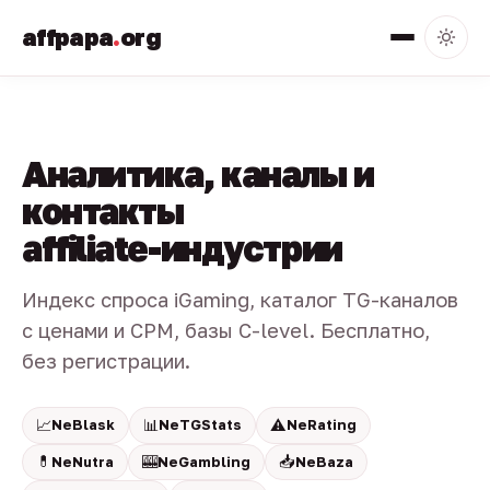
affpapa
.
org
Аналитика, каналы и
контакты
affiliate-индустрии
Индекс спроса iGaming, каталог TG-каналов
с ценами и CPM, базы C-level. Бесплатно,
без регистрации.
📈
📊
⚠️
NeBlask
NeTGStats
NeRating
💊
🎰
📥
NeNutra
NeGambling
NeBaza