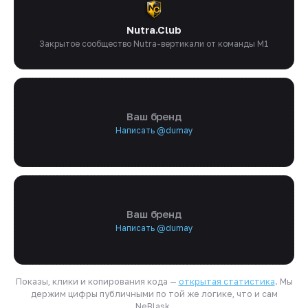
Nutra.Club
Закрытое сообщество Nutra-вертикали от команды M1
Ваш бренд
Написать @dumay
Ваш бренд
Написать @dumay
Показы, клики и копирования кода —
открытая статистика
. Мы
держим цифры публичными по той же логике, что и сам
NeBlask.