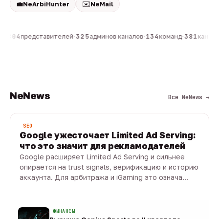
💼
✉️
NeArbiHunter
NeMail
н
·
804
представителей
·
325
админов каналов
·
134
команд
·
381
каналов
NeNews
Все NeNews →
SEO
Google ужесточает Limited Ad Serving:
что это значит для рекламодателей
Google расширяет Limited Ad Serving и сильнее
опирается на trust signals, верификацию и историю
аккаунта. Для арбитража и iGaming это означа...
08 авг · 7 мин
ФИНАНСЫ