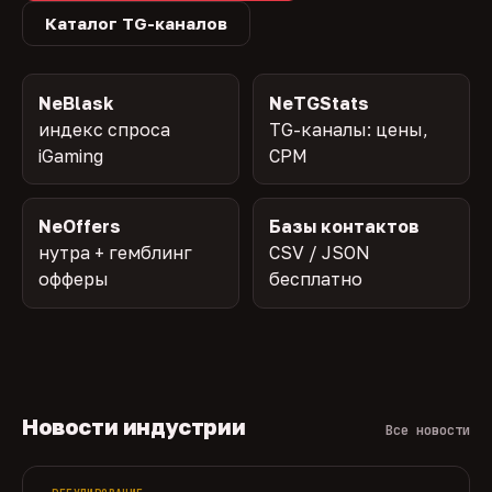
Каталог TG-каналов
NeBlask
NeTGStats
индекс спроса
TG-каналы: цены,
iGaming
CPM
NeOffers
Базы контактов
нутра + гемблинг
CSV / JSON
офферы
бесплатно
Новости индустрии
Все новости