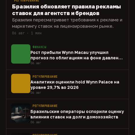
РЕГУЛИРОВАНИЕ
Бразилия обновляет правила рекламы
ставок для агентств и брендов
Бразилия пересматривает требования к рекламе и
маркетингу ставок на лицензированном рынке.
06 авг · 1 мин
ФИНАНСЫ
Рост прибыли Wynn Macau улучшил
прогноз по облигациям на фоне давления
capex
06 авг
РЕГУЛИРОВАНИЕ
Аналитики оценили hold Wynn Palace на
уровне 29,7% во 2Q26
06 авг
РЕГУЛИРОВАНИЕ
Бразильские операторы оспорили оценку
влияния ставок на долги домохозяйств
06 авг