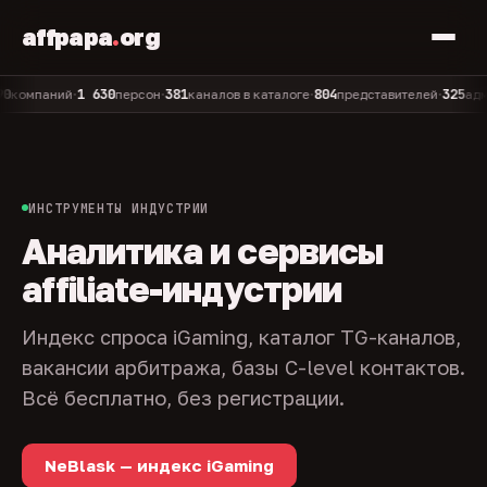
affpapa
.
org
1 630
381
804
325
паний
персон
каналов в каталоге
представителей
админов
•
•
•
•
ИНСТРУМЕНТЫ ИНДУСТРИИ
Аналитика и сервисы
affiliate-индустрии
Индекс спроса iGaming, каталог TG-каналов,
вакансии арбитража, базы C-level контактов.
Всё бесплатно, без регистрации.
NeBlask — индекс iGaming