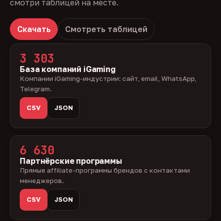
смотри таблицей на месте.
Скачать
Смотреть таблицей
3 303
База компаний iGaming
Компании iGaming-индустрии: сайт, email, WhatsApp,
Telegram.
CSV
JSON
6 630
Партнёрские программы
Прямые affiliate-программы брендов с контактами
менеджеров.
CSV
JSON