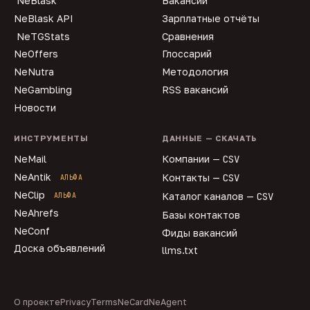
NeBlask
Вакансии
NeBlask API
Зарплатные отчёты
NeTGStats
Сравнения
NeOffers
Глоссарий
NeNutra
Методология
NeGambling
RSS вакансий
Новости
ИНСТРУМЕНТЫ
ДАННЫЕ — СКАЧАТЬ
NeMail
Компании —
CSV
NeAntik
Контакты —
CSV
АЛЬФА
NeClip
Каталог каналов —
CSV
АЛЬФА
NeAhrefs
Базы контактов
NeConf
Фиды вакансий
Доска объявлений
llms.txt
О проекте
Privacy
Terms
NeCard
NeAgent