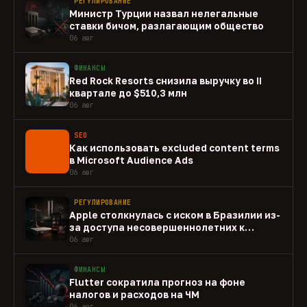
РЕГУЛИРОВАНИЕ
Министр Турции назвал нелегальные
ставки бичом, разлагающим общество
06 авг
ФИНАНСЫ
Red Rock Resorts снизила выручку во II
квартале до $510,3 млн
06 авг
SEO
Как использовать excluded content terms
в Microsoft Audience Ads
06 авг
РЕГУЛИРОВАНИЕ
Apple столкнулась с иском в Бразилии из-
за доступа несовершеннолетних к
gambling-приложениям
06 авг
ФИНАНСЫ
Flutter сократила прогноз на фоне
налогов и расходов на ЧМ
06 авг