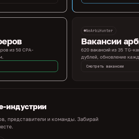
NeArbiHunter
феров
Вакансии ар
ров из 58 CPA-
620 вакансий из 35 TG-ка
м.
дублей, обновление кажд
Смотреть вакансии
te-индустрии
ов, представители и команды. Забирай
есте.