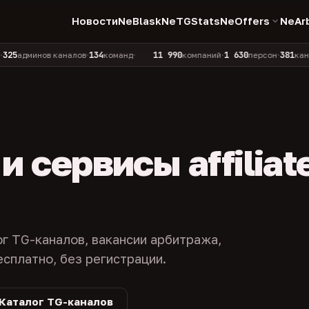
Новости
NeBlask
NeTGStats
NeOffers
NeAr
134
11 990
1 630
381
инов каналов
команд
компаний
персон
каналов в к
•
•
•
•
 сервисы affiliat
ог TG-каналов, вакансии арбитража,
есплатно, без регистрации.
Каталог TG-каналов