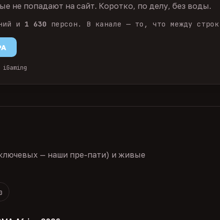
е не попадают на сайт. Коротко, по делу, без воды.
ний и
1 630
персон. В канале — то, что между строк
PA
 iGaming
ключевых — наши пре-пати) и живые
0