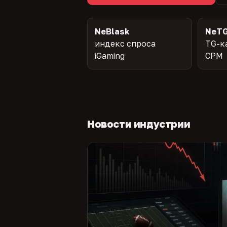
NeBlask
NeTG
индекс спроса
TG-к
iGaming
CPM
Новости индустрии