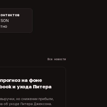
контактов
JSON
атно
Все новости
 прогноз на фоне
book и ухода Питера
 выручки, но снижении прибыли,
ла об уходе Питера Джексона.