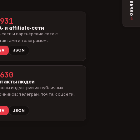
ОБЪЯВЛЕНИЯ
4
931
- и affiliate-сети
-сети и партнёрские сети с
тактами и телеграмом.
SV
JSON
630
нтакты людей
соны индустрии из публичных
очников: телеграм, почта, соцсети.
SV
JSON