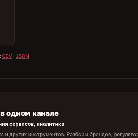
:
CSV
·
JSON
 в одном канале
ния сервисов, аналитика
ts и других инструментов. Разборы брендов, регулято