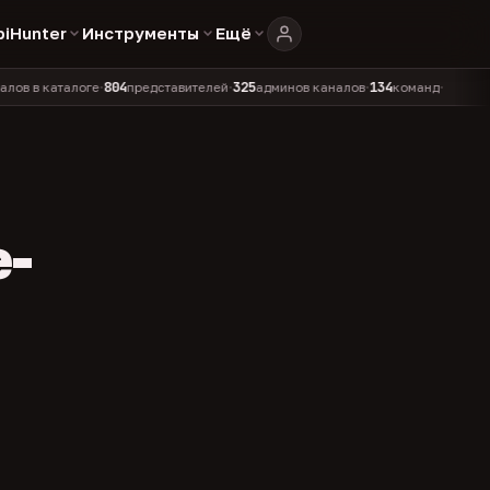
biHunter
Инструменты
Ещё
804
325
134
аталоге
представителей
админов каналов
команд
•
•
•
•
e-