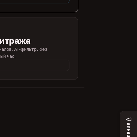
битража
налов. AI-фильтр, без
ый час.