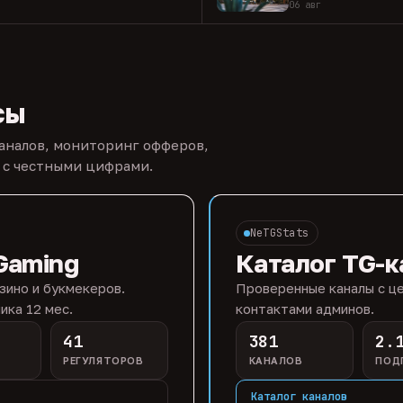
06 авг
сы
каналов, мониторинг офферов,
 с честными цифрами.
NeTGStats
Gaming
Каталог TG-к
зино и букмекеров.
Проверенные каналы с це
ика 12 мес.
контактами админов.
41
381
2.
РЕГУЛЯТОРОВ
КАНАЛОВ
ПОД
Каталог каналов