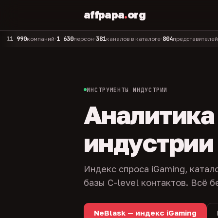
affpapa
.
org
0
1 630
381
804
325
компаний
персон
каналов в каталоге
представителей
адм
•
•
•
•
ИНСТРУМЕНТЫ ИНДУСТРИИ
Аналитика и
индустрии
Индекс спроса iGaming, катал
базы C-level контактов. Всё б
NeBlask — индекс iGaming