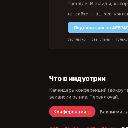
трендов. Инсайды, которы
На сайте —
11 990
компа
Подписаться на AFFPA
бесплатно · без спама · только
Что в индустрии
Календарь конференций (вокруг 
вакансии рынка. Переключай.
Конференции
Вакансии
88
62