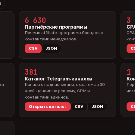
й
6 630
3 
Партнёрские программы
CPA
Прямые affiliate-программы брендов с
CPA
контактами менеджеров.
кон
CSV
JSON
C
381
1 
Каталог Telegram-каналов
Ко
ки —
Каналы с подписчиками, охватом за 30
Пер
дней, ценами на рекламу, CPM и
ист
контактами админов.
Открыть каталог
CSV
JSON
C