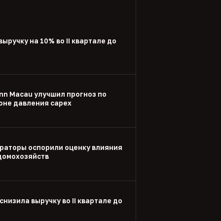
выручку на 10% во II квартале до
nn Macau улучшил прогноз по
оне давления capex
раторы оспорили оценку влияния
 домохозяйств
снизила выручку во II квартале до