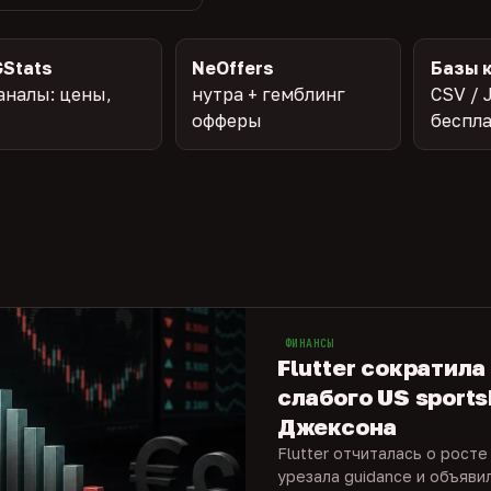
Stats
NeOffers
Базы 
аналы: цены,
нутра + гемблинг
CSV / 
офферы
беспл
ФИНАНСЫ
Flutter сократила
слабого US sports
Джексона
Flutter отчиталась о росте
урезала guidance и объяви