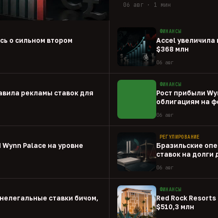
06 авг · 1 мин
ФИНАНСЫ
ась о сильном втором
Accel увеличила 
$368 млн
06 авг
ФИНАНСЫ
авила рекламы ставок для
Рост прибыли Wy
облигациям на ф
06 авг
РЕГУЛИРОВАНИЕ
 Wynn Palace на уровне
Бразильские опе
ставок на долги
06 авг
ФИНАНСЫ
нелегальные ставки бичом,
Red Rock Resorts 
$510,3 млн