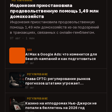
РЕГУЛИРОВАНИЕ
Индонезия приостановила
продовольственную помощь 1,49 млн
домохозяйств
Индонезия приостановила продовольственную
помощь 1,49 млн домохозяйств из-за подозрений
в транзакциях, связанных с онлайн-гемблингом.
07 авг · 1 мин
SEO
AI Max в Google Ads: что изменится для
Search-кампаний и как подготовиться
07 авг
РЕГУЛИРОВАНИЕ
Глава CFTC: регулирование рынков
прогнозов штатами угрожает
федеральному рынку
07 авг
РЕГУЛИРОВАНИЕ
Казино на ипподромах Нью-Джерси не
попали в бюллетень на 2026 год
07 авг