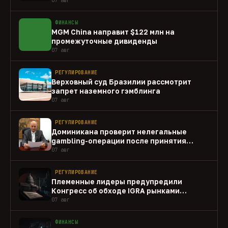
ФИНАНСЫ
MGM China направит $122 млн на
промежуточные дивиденды
07 авг
РЕГУЛИРОВАНИЕ
Верховный суд Бразилии рассмотрит
запрет наземного гэмблинга
07 авг
РЕГУЛИРОВАНИЕ
Доминикана проверит нелегальные
gambling-операции после принятия
закона
07 авг
РЕГУЛИРОВАНИЕ
Племенные лидеры предупредили
Конгресс об обходе IGRA рынками
прогнозов
07 авг
ФИНАНСЫ