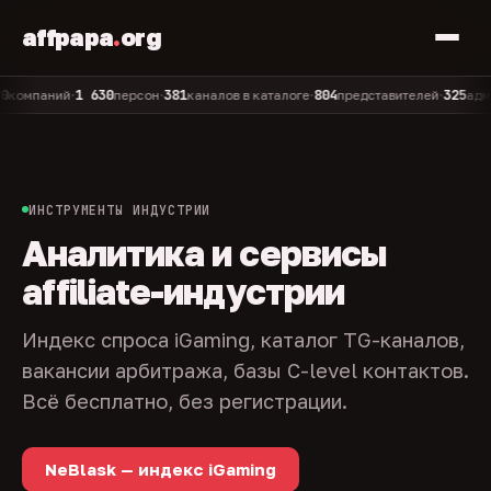
affpapa
.
org
1 630
381
804
325
паний
персон
каналов в каталоге
представителей
админов 
•
•
•
•
ИНСТРУМЕНТЫ ИНДУСТРИИ
Аналитика и сервисы
affiliate-индустрии
Индекс спроса iGaming, каталог TG-каналов,
вакансии арбитража, базы C-level контактов.
Всё бесплатно, без регистрации.
NeBlask — индекс iGaming