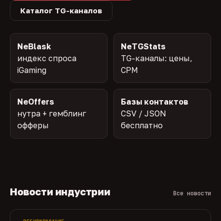
Каталог TG-каналов
NeBlask
NeTGStats
индекс спроса
TG-каналы: цены,
iGaming
CPM
NeOffers
Базы контактов
нутра + гемблинг
CSV / JSON
офферы
бесплатно
Новости индустрии
Все новости