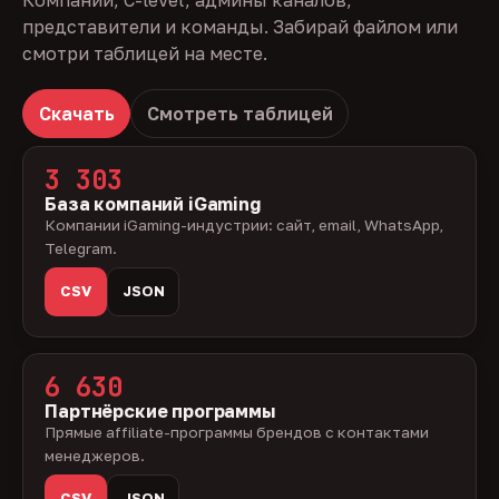
Компании, C-level, админы каналов,
представители и команды. Забирай файлом или
смотри таблицей на месте.
Скачать
Смотреть таблицей
3 303
База компаний iGaming
Компании iGaming-индустрии: сайт, email, WhatsApp,
Telegram.
CSV
JSON
6 630
Партнёрские программы
Прямые affiliate-программы брендов с контактами
менеджеров.
CSV
JSON