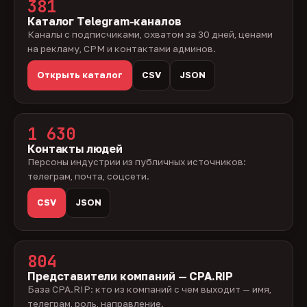
381
Каталог Telegram-каналов
Каналы с подписчиками, охватом за 30 дней, ценами
на рекламу, CPM и контактами админов.
Открыть каталог
CSV
JSON
1 630
Контакты людей
Персоны индустрии из публичных источников:
телеграм, почта, соцсети.
CSV
JSON
804
Представители компаний — CPA.RIP
База CPA.RIP: кто из компаний с чем выходит — имя,
телеграм, роль, направление.