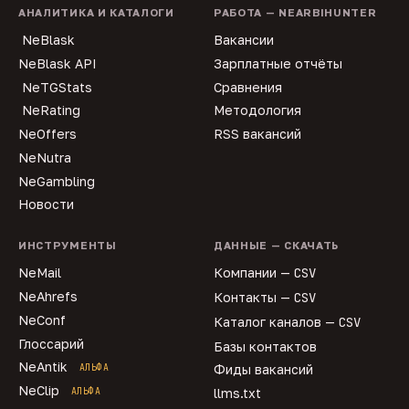
АНАЛИТИКА И КАТАЛОГИ
РАБОТА — NEARBIHUNTER
NeBlask
Вакансии
NeBlask API
Зарплатные отчёты
NeTGStats
Сравнения
NeRating
Методология
NeOffers
RSS вакансий
NeNutra
NeGambling
Новости
ИНСТРУМЕНТЫ
ДАННЫЕ — СКАЧАТЬ
NeMail
Компании —
CSV
NeAhrefs
Контакты —
CSV
NeConf
Каталог каналов —
CSV
Глоссарий
Базы контактов
NeAntik
АЛЬФА
Фиды вакансий
NeClip
АЛЬФА
llms.txt