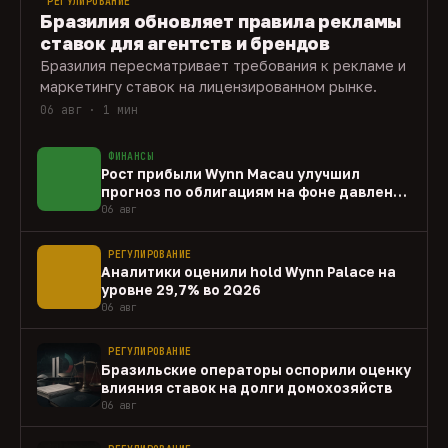
РЕГУЛИРОВАНИЕ
Бразилия обновляет правила рекламы
ставок для агентств и брендов
Бразилия пересматривает требования к рекламе и
маркетингу ставок на лицензированном рынке.
06 авг · 1 мин
ФИНАНСЫ
Рост прибыли Wynn Macau улучшил
прогноз по облигациям на фоне давления
capex
06 авг
РЕГУЛИРОВАНИЕ
Аналитики оценили hold Wynn Palace на
уровне 29,7% во 2Q26
06 авг
РЕГУЛИРОВАНИЕ
Бразильские операторы оспорили оценку
влияния ставок на долги домохозяйств
06 авг