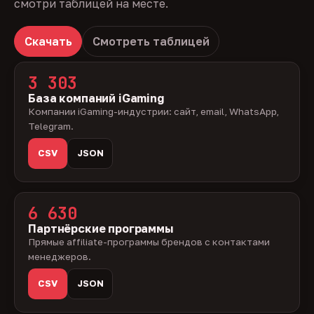
смотри таблицей на месте.
Скачать
Смотреть таблицей
3 303
База компаний iGaming
Компании iGaming-индустрии: сайт, email, WhatsApp,
Telegram.
CSV
JSON
6 630
Партнёрские программы
Прямые affiliate-программы брендов с контактами
менеджеров.
CSV
JSON