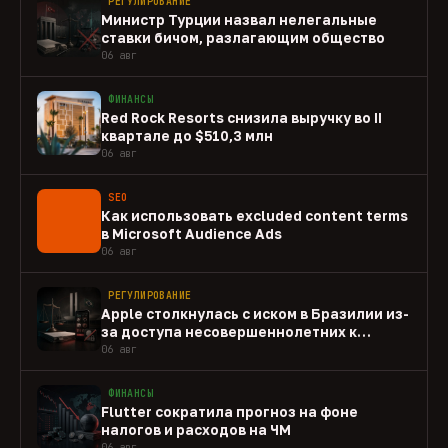
РЕГУЛИРОВАНИЕ
Министр Турции назвал нелегальные
ставки бичом, разлагающим общество
06 авг
ФИНАНСЫ
Red Rock Resorts снизила выручку во II
квартале до $510,3 млн
06 авг
SEO
Как использовать excluded content terms
в Microsoft Audience Ads
06 авг
РЕГУЛИРОВАНИЕ
Apple столкнулась с иском в Бразилии из-
за доступа несовершеннолетних к
gambling-приложениям
06 авг
ФИНАНСЫ
Flutter сократила прогноз на фоне
налогов и расходов на ЧМ
06 авг