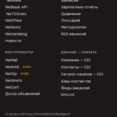
NeBlask
Вакансии
NeBlask API
Зарплатные отчёты
NeTGStats
Сравнения
NeOffers
Глоссарий
NeNutra
Методология
NeGambling
RSS вакансий
Новости
ИНСТРУМЕНТЫ
ДАННЫЕ — СКАЧАТЬ
NeMail
Компании —
CSV
NeAntik
Контакты —
CSV
АЛЬФА
NeClip
Каталог каналов —
CSV
АЛЬФА
NeAhrefs
Базы контактов
NeConf
Фиды вакансий
Доска объявлений
llms.txt
О проекте
Privacy
Terms
NeCard
NeAgent