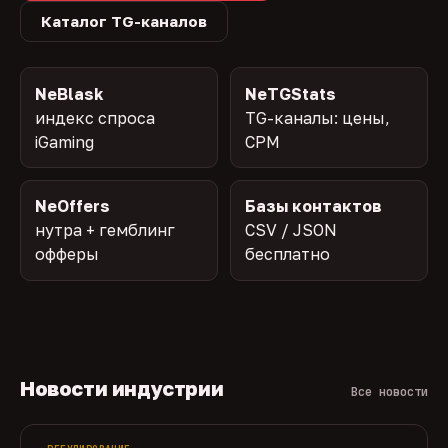
Каталог TG-каналов
NeBlask
NeTGStats
индекс спроса
TG-каналы: цены,
iGaming
CPM
NeOffers
Базы контактов
нутра + гемблинг
CSV / JSON
офферы
бесплатно
Новости индустрии
Все новости