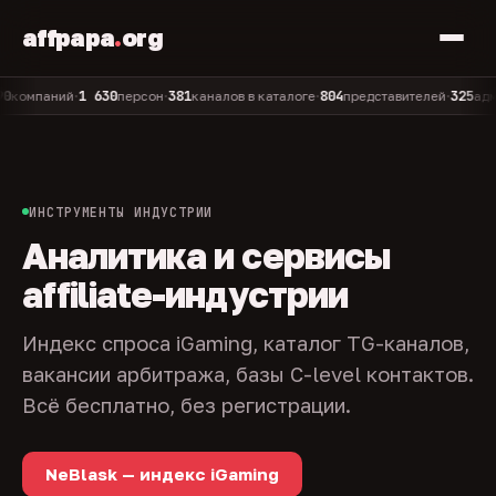
affpapa
.
org
1 630
381
804
325
мпаний
персон
каналов в каталоге
представителей
админов
•
•
•
•
ИНСТРУМЕНТЫ ИНДУСТРИИ
Аналитика и сервисы
affiliate-индустрии
Индекс спроса iGaming, каталог TG-каналов,
вакансии арбитража, базы C-level контактов.
Всё бесплатно, без регистрации.
NeBlask — индекс iGaming