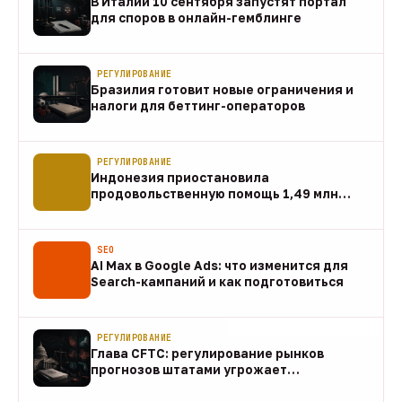
В Италии 10 сентября запустят портал
для споров в онлайн-гемблинге
07 авг
РЕГУЛИРОВАНИЕ
Бразилия готовит новые ограничения и
налоги для беттинг-операторов
07 авг
РЕГУЛИРОВАНИЕ
Индонезия приостановила
продовольственную помощь 1,49 млн
домохозяйств
07 авг
SEO
AI Max в Google Ads: что изменится для
Search-кампаний и как подготовиться
07 авг
РЕГУЛИРОВАНИЕ
Глава CFTC: регулирование рынков
прогнозов штатами угрожает
федеральному рынку
07 авг