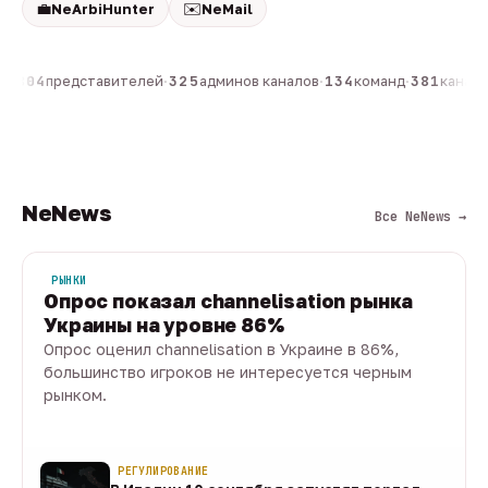
💼
✉️
NeArbiHunter
NeMail
н
·
804
представителей
·
325
админов каналов
·
134
команд
·
381
каналов
NeNews
Все NeNews →
РЫНКИ
Опрос показал channelisation рынка
Украины на уровне 86%
Опрос оценил channelisation в Украине в 86%,
большинство игроков не интересуется черным
рынком.
07 авг · 1 мин
РЕГУЛИРОВАНИЕ