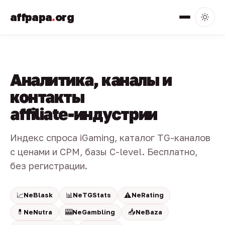
affpapa
.
org
Аналитика, каналы и
контакты
affiliate-индустрии
Индекс спроса iGaming, каталог TG-каналов
с ценами и CPM, базы C-level. Бесплатно,
без регистрации.
📈
📊
⚠️
NeBlask
NeTGStats
NeRating
💊
🎰
📥
NeNutra
NeGambling
NeBaza