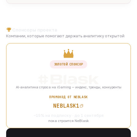
Спонсоры проекта
Компании, которые помогают держать аналитику открытой
ЗОЛОТОЙ СПОНСОР
AI-аналитика спроса на iGaming — индекс, тренды, конкуренты
ПРОМОКОД ОТ NEBLASK
NEBLASK1
−15% на подписку · до 1 сентября
пока строится NeBlask