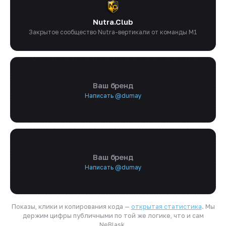
Nutra.Club
Закрытое сообщество Nutra-вертикали от команды M1
Ваш бренд
Написать @dumay
Ваш бренд
Написать @dumay
Показы, клики и копирования кода —
открытая статистика
. Мы
держим цифры публичными по той же логике, что и сам
NeBlask.