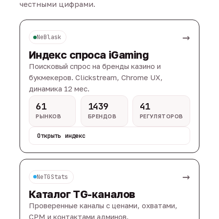
честными цифрами.
→
NeBlask
Индекс спроса iGaming
Поисковый спрос на бренды казино и
букмекеров. Clickstream, Chrome UX,
динамика 12 мес.
61
1439
41
РЫНКОВ
БРЕНДОВ
РЕГУЛЯТОРОВ
Открыть индекс
→
NeTGStats
Каталог TG-каналов
Проверенные каналы с ценами, охватами,
CPM и контактами админов.