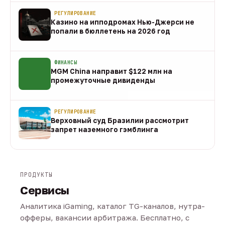
РЕГУЛИРОВАНИЕ
Казино на ипподромах Нью-Джерси не
попали в бюллетень на 2026 год
07 авг
ФИНАНСЫ
MGM China направит $122 млн на
промежуточные дивиденды
07 авг
РЕГУЛИРОВАНИЕ
Верховный суд Бразилии рассмотрит
запрет наземного гэмблинга
07 авг
ПРОДУКТЫ
Сервисы
Аналитика iGaming, каталог TG-каналов, нутра-
офферы, вакансии арбитража. Бесплатно, с