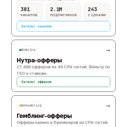
381
2.1M
243
КАНАЛОВ
ПОДПИСЧИКОВ
С ЦЕНАМИ
Каталог каналов
→
NeNutra
Нутра-офферы
17,488 офферов из 49 CPA-сетей. Фильтр по
ГЕО и ставкам.
Каталог офферов
→
NeGambling
Гемблинг-офферы
Офферы казино и букмекеров из CPA-сетей.