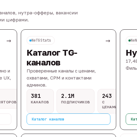
каналов, нутра-офферы, вакансии
ыми цифрами.
→
→
NeTGStats
Ne
Каталог TG-
Ну
каналов
17,4
Филь
ино и
Проверенные каналы с ценами,
e UX,
охватами, CPM и контактами
админов.
381
2.1M
243
ЛЯТОРОВ
КАНАЛОВ
ПОДПИСЧИКОВ
С
ЦЕНАМИ
Каталог каналов
Ка