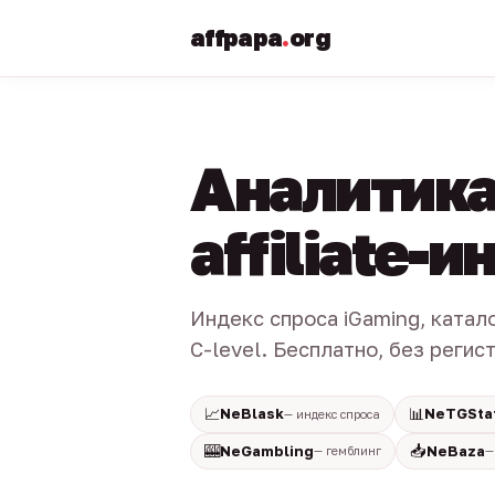
affpapa
.
org
Аналитика
affiliate-
Индекс спроса iGaming, катал
C-level. Бесплатно, без регис
📈
📊
NeBlask
NeTGSta
— индекс спроса
🎰
📥
NeGambling
NeBaza
— гемблинг
—