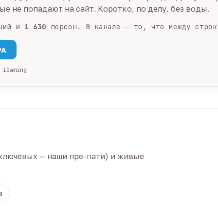
е не попадают на сайт. Коротко, по делу, без воды.
ний и
1 630
персон. В канале — то, что между строк
PA
 iGaming
ключевых — наши пре-пати) и живые
8