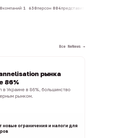
компаний
·
1 630
персон
·
804
представителей
·
325
админов каналов
·
Все NeNews →
annelisation рынка
не 86%
on в Украине в 86%, большинство
черным рынком.
т новые ограничения и налоги для
ров