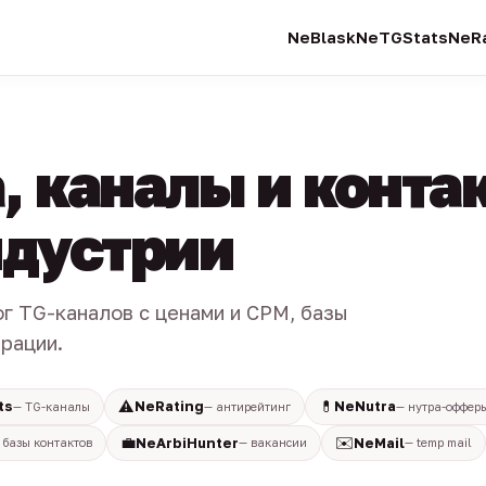
NeBlask
NeTGStats
NeRa
, каналы и конта
индустрии
ог TG-каналов с ценами и CPM, базы
трации.
⚠️
💊
ts
NeRating
NeNutra
— TG-каналы
— антирейтинг
— нутра-оффер
💼
✉️
NeArbiHunter
NeMail
 базы контактов
— вакансии
— temp mail