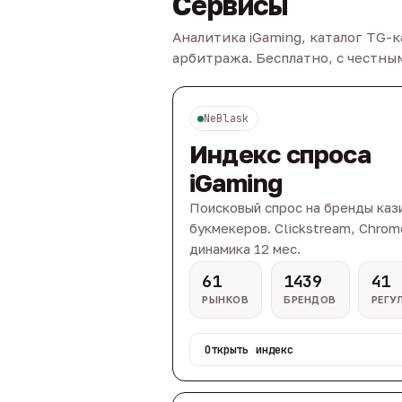
Сервисы
Аналитика iGaming, каталог TG-
арбитража. Бесплатно, с честн
NeBlask
Индекс спроса
iGaming
Поисковый спрос на бренды каз
букмекеров. Clickstream, Chrom
динамика 12 мес.
61
1439
41
РЫНКОВ
БРЕНДОВ
РЕГУ
Открыть индекс