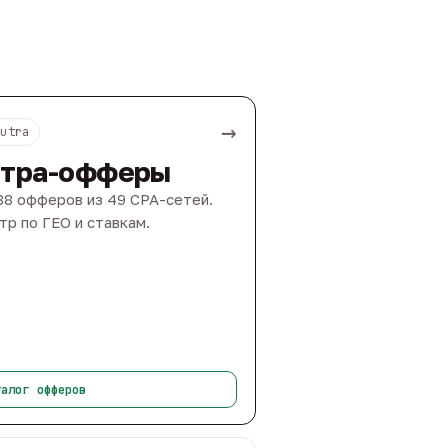
→
Nutra
тра-офферы
88 офферов из 49 CPA-сетей.
тр по ГЕО и ставкам.
талог офферов