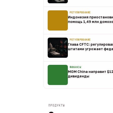
07 авг
РЕГУЛИРОВАНИЕ
Индонезия приостанов
помощь 1,49 млн домох
07 авг
РЕГУЛИРОВАНИЕ
Глава CFTC: регулирова
штатами угрожает фед
07 авг
ФИНАНСЫ
MGM China направит $1
дивиденды
07 авг
ПРОДУКТЫ