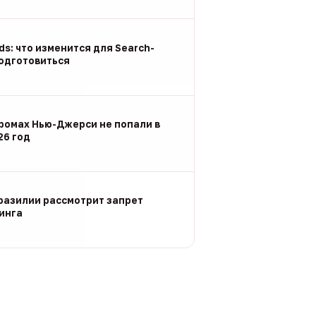
Ads: что изменится для Search-
подготовиться
ромах Нью-Джерси не попали в
26 год
разилии рассмотрит запрет
инга