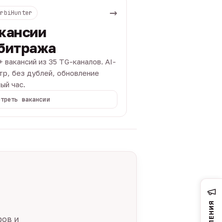
→
ArbiHunter
кансии
битража
+ вакансий из 35 TG-каналов. AI-
тр, без дублей, обновление
ый час.
отреть вакансии
ров и