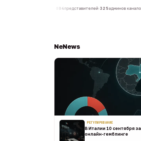
0
компаний
·
1 630
персон
·
804
представителей
·
325
админов каналов
·
NeNews
РЕГУЛИРОВАНИЕ
В Италии 10 сентября з
онлайн-гемблинге