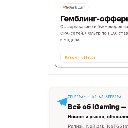
NeGambling
Гемблинг-оффер
Офферы казино и букмекеров из
CPA-сетей. Фильтр по ГЕО, ста
и модели.
Каталог офферов
TELEGRAM · КАНАЛ AFFPAPA
Всё об iGaming —
Новости рынка, обновле
Релизы NeBlask, NeTGSta