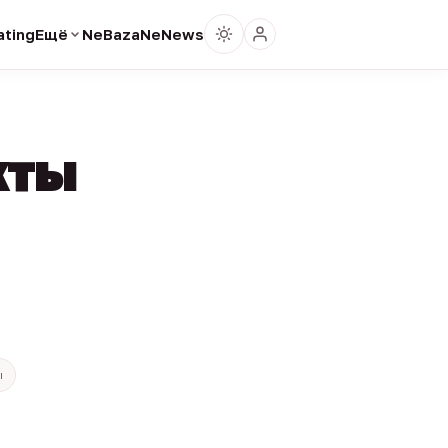
ting
Ещё
NeBaza
NeNews
кты
ы