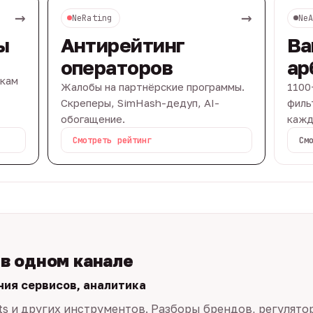
→
→
NeRating
Ne
ы
Антирейтинг
Ва
операторов
ар
вкам
Жалобы на партнёрские программы.
1100
Скреперы, SimHash-дедуп, AI-
филь
обогащение.
кажд
Смотреть рейтинг
См
 в одном канале
ния сервисов, аналитика
ts и других инструментов. Разборы брендов, регулято