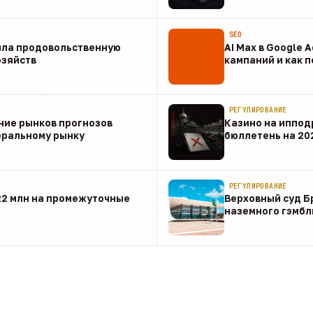
07 авг
SEO
ила продовольственную
AI Max в Google 
озяйств
кампаний и как 
07 авг
РЕГУЛИРОВАНИЕ
ние рынков прогнозов
Казино на иппод
еральному рынку
бюллетень на 20
07 авг
РЕГУЛИРОВАНИЕ
22 млн на промежуточные
Верховный суд Б
наземного гэмбл
07 авг