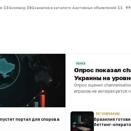
134
команд
·
381
каналов в каталоге
·
4
активных объявлений
·
11 990
РЫНКИ
Опрос показал ch
Украины на уров
Опрос оценил channelisati
игроков не интересуется 
07 авг · 1 мин
РЕГУЛИРОВАНИЕ
апустят портал для споров в
Бразилия готови
беттинг-операто