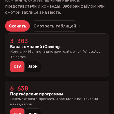
Компании, C-level, админы каналов,
представители и команды. Забирай файлом или
смотри таблицей на месте.
Скачать
Смотреть таблицей
3 303
База компаний iGaming
Компании iGaming-индустрии: сайт, email, WhatsApp,
Telegram.
CSV
JSON
6 630
Партнёрские программы
Прямые affiliate-программы брендов с контактами
менеджеров.
CSV
JSON