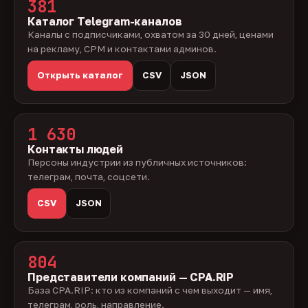
381
Каталог Telegram-каналов
Каналы с подписчиками, охватом за 30 дней, ценами
на рекламу, CPM и контактами админов.
Открыть каталог
CSV
JSON
1 630
Контакты людей
Персоны индустрии из публичных источников:
телеграм, почта, соцсети.
CSV
JSON
804
Представители компаний — CPA.RIP
База CPA.RIP: кто из компаний с чем выходит — имя,
телеграм, роль, направление.