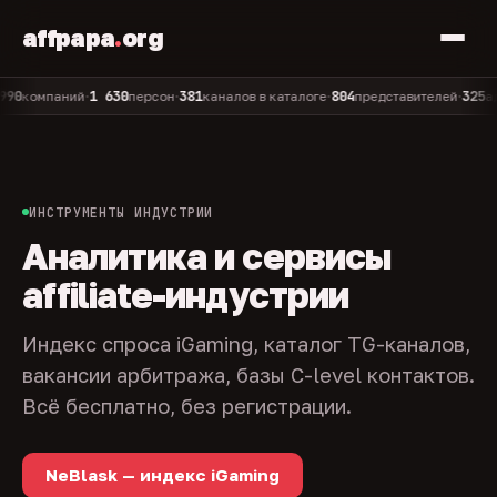
affpapa
.
org
1 630
381
804
325
омпаний
персон
каналов в каталоге
представителей
админо
•
•
•
•
ИНСТРУМЕНТЫ ИНДУСТРИИ
Аналитика и сервисы
affiliate-индустрии
Индекс спроса iGaming, каталог TG-каналов,
вакансии арбитража, базы C-level контактов.
Всё бесплатно, без регистрации.
NeBlask — индекс iGaming