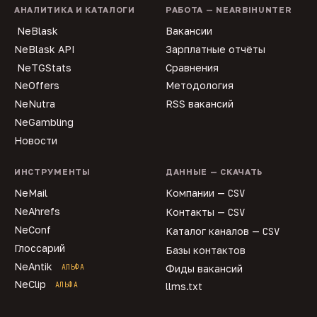
АНАЛИТИКА И КАТАЛОГИ
РАБОТА — NEARBIHUNTER
NeBlask
Вакансии
NeBlask API
Зарплатные отчёты
NeTGStats
Сравнения
NeOffers
Методология
NeNutra
RSS вакансий
NeGambling
Новости
ИНСТРУМЕНТЫ
ДАННЫЕ — СКАЧАТЬ
NeMail
Компании —
CSV
NeAhrefs
Контакты —
CSV
NeConf
Каталог каналов —
CSV
Глоссарий
Базы контактов
NeAntik
АЛЬФА
Фиды вакансий
NeClip
АЛЬФА
llms.txt