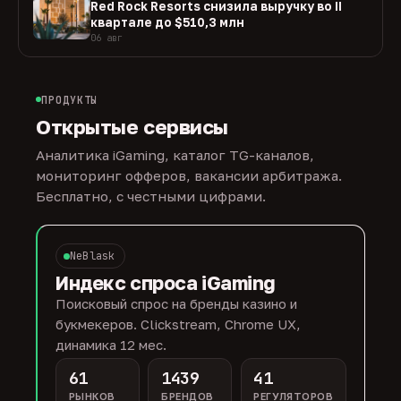
Red Rock Resorts снизила выручку во II
квартале до $510,3 млн
06 авг
ПРОДУКТЫ
Открытые сервисы
Аналитика iGaming, каталог TG-каналов,
мониторинг офферов, вакансии арбитража.
Бесплатно, с честными цифрами.
NeBlask
Индекс спроса iGaming
Поисковый спрос на бренды казино и
букмекеров. Clickstream, Chrome UX,
динамика 12 мес.
61
1439
41
РЫНКОВ
БРЕНДОВ
РЕГУЛЯТОРОВ