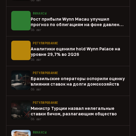
ФИНАНСЫ
Рост прибыли Wynn Macau улучшил
прогноз по облигациям на фоне давления
capex
06 авг
РЕГУЛИРОВАНИЕ
Аналитики оценили hold Wynn Palace на
уровне 29,7% во 2Q26
06 авг
РЕГУЛИРОВАНИЕ
Бразильские операторы оспорили оценку
влияния ставок на долги домохозяйств
06 авг
РЕГУЛИРОВАНИЕ
Министр Турции назвал нелегальные
ставки бичом, разлагающим общество
06 авг
ФИНАНСЫ