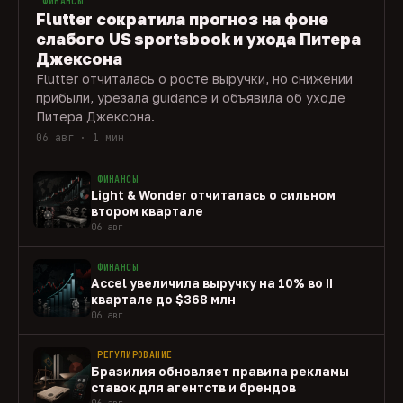
ФИНАНСЫ
Flutter сократила прогноз на фоне
слабого US sportsbook и ухода Питера
Джексона
Flutter отчиталась о росте выручки, но снижении
прибыли, урезала guidance и объявила об уходе
Питера Джексона.
06 авг · 1 мин
ФИНАНСЫ
Light & Wonder отчиталась о сильном
втором квартале
06 авг
ФИНАНСЫ
Accel увеличила выручку на 10% во II
квартале до $368 млн
06 авг
РЕГУЛИРОВАНИЕ
Бразилия обновляет правила рекламы
ставок для агентств и брендов
06 авг