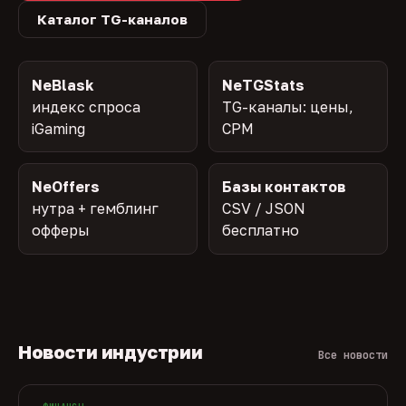
Каталог TG-каналов
NeBlask
NeTGStats
индекс спроса
TG-каналы: цены,
iGaming
CPM
NeOffers
Базы контактов
нутра + гемблинг
CSV / JSON
офферы
бесплатно
Новости индустрии
Все новости