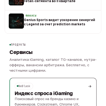
retail-сегмента во II квартале
08 авг
ФИНАНСЫ
Genius Sports видит ускорение синергий
с Legend за счет prediction markets
08 авг
ПРОДУКТЫ
Сервисы
Аналитика iGaming, каталог TG-каналов, нутра-
офферы, вакансии арбитража. Бесплатно, с
честными цифрами.
→
NeBlask
Индекс спроса iGaming
Поисковый спрос на бренды казино и
букмекеров. Clickstream, Chrome UX,