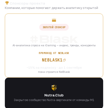
Спонсоры проекта
Компании, которые помогают держать аналитику открытой
ЗОЛОТОЙ СПОНСОР
AI-аналитика спроса на iGaming — индекс, тренды, конкуренты
ПРОМОКОД ОТ NEBLASK
NEBLASK1
−15% на подписку · до 1 сентября
пока строится NeBlask
Nutra.Club
Закрытое сообщество Nutra-вертикали от команды M1