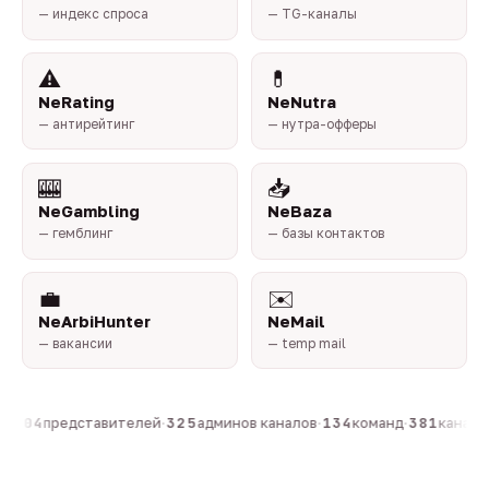
— индекс спроса
— TG-каналы
⚠️
💊
NeRating
NeNutra
— антирейтинг
— нутра-офферы
🎰
📥
NeGambling
NeBaza
— гемблинг
— базы контактов
💼
✉️
NeArbiHunter
NeMail
— вакансии
— temp mail
·
804
представителей
·
325
админов каналов
·
134
команд
·
381
каналов