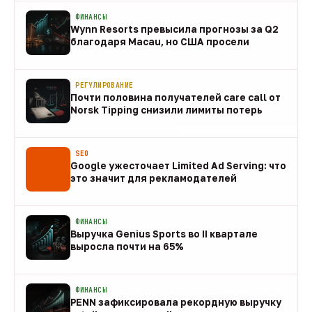
ФИНАНСЫ
Wynn Resorts превысила прогнозы за Q2
благодаря Macau, но США просели
09 авг
РЕГУЛИРОВАНИЕ
Почти половина получателей care call от
Norsk Tipping снизили лимиты потерь
08 авг
SEO
Google ужесточает Limited Ad Serving: что
это значит для рекламодателей
08 авг
ФИНАНСЫ
Выручка Genius Sports во II квартале
выросла почти на 65%
08 авг
ФИНАНСЫ
PENN зафиксировала рекордную выручку