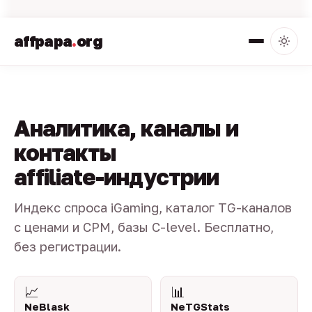
affpapa
.
org
Аналитика, каналы и
контакты
affiliate-индустрии
Индекс спроса iGaming, каталог TG-каналов
с ценами и CPM, базы C-level. Бесплатно,
без регистрации.
📈
📊
NeBlask
NeTGStats