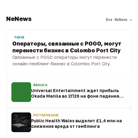
NeNews
Все NeNews →
РЫНКИ
Операторы, связанные с POGO, могут
перенести бизнес в Colombo Port City
Связанные с POGO операторы могут перенести
онлайн-гемблинг-бизнес в Colombo Port City.
09 авг · 1 мин
ФИНАНСЫ
Universal Entertainment ждет прибыль
Okada Manila во 2П26 на фоне падения
EBITDA
09 авг
РЕГУЛИРОВАНИЕ
Public Health Wales выделит £1,4 млн на
снижение вреда от гемблинга
09 авг