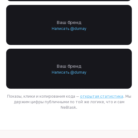
Ваш бренд
Написать @dumay
Ваш бренд
Написать @dumay
Показы, клики и копирования кода —
открытая статистика
. Мы
держим цифры публичными по той же логике, что и сам
NeBlask.