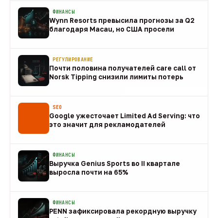
ФИНАНСЫ
Wynn Resorts превысила прогнозы за Q2
благодаря Macau, но США просели
09 авг
РЕГУЛИРОВАНИЕ
Почти половина получателей care call от
Norsk Tipping снизили лимиты потерь
08 авг
SEO
Google ужесточает Limited Ad Serving: что
это значит для рекламодателей
08 авг
ФИНАНСЫ
Выручка Genius Sports во II квартале
выросла почти на 65%
08 авг
ФИНАНСЫ
PENN зафиксировала рекордную выручку