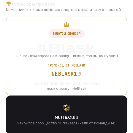
Спонсоры проекта
Компании, которые помогают держать аналитику открытой
ЗОЛОТОЙ СПОНСОР
AI-аналитика спроса на iGaming — индекс, тренды, конкуренты
ПРОМОКОД ОТ NEBLASK
NEBLASK1
−15% на подписку · до 1 сентября
пока строится NeBlask
Nutra.Club
Закрытое сообщество Nutra-вертикали от команды M1