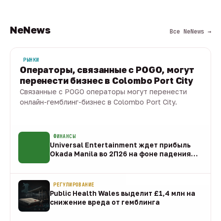
NeNews
Все NeNews →
РЫНКИ
Операторы, связанные с POGO, могут
перенести бизнес в Colombo Port City
Связанные с POGO операторы могут перенести
онлайн-гемблинг-бизнес в Colombo Port City.
09 авг · 1 мин
ФИНАНСЫ
Universal Entertainment ждет прибыль
Okada Manila во 2П26 на фоне падения
EBITDA
09 авг
РЕГУЛИРОВАНИЕ
Public Health Wales выделит £1,4 млн на
снижение вреда от гемблинга
09 авг