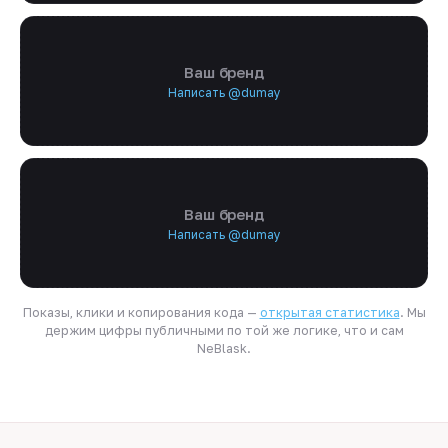
Ваш бренд
Написать @dumay
Ваш бренд
Написать @dumay
Показы, клики и копирования кода —
открытая статистика
. Мы
держим цифры публичными по той же логике, что и сам
NeBlask.