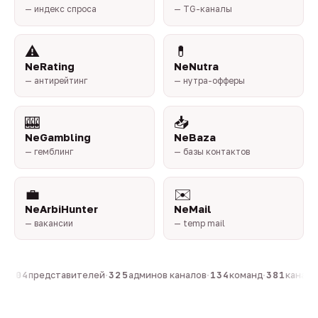
— индекс спроса
— TG-каналы
⚠️
💊
NeRating
NeNutra
— антирейтинг
— нутра-офферы
🎰
📥
NeGambling
NeBaza
— гемблинг
— базы контактов
💼
✉️
NeArbiHunter
NeMail
— вакансии
— temp mail
·
804
представителей
·
325
админов каналов
·
134
команд
·
381
каналов