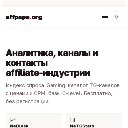
affpapa
.
org
Аналитика, каналы и
контакты
affiliate-индустрии
Индекс спроса iGaming, каталог TG-каналов
с ценами и CPM, базы C-level. Бесплатно,
без регистрации.
📈
📊
NeBlask
NeTGStats