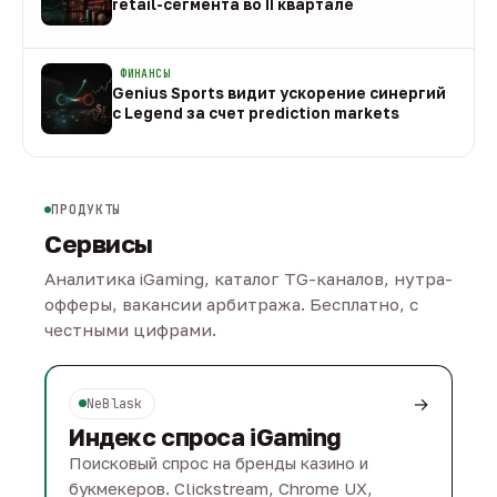
retail-сегмента во II квартале
08 авг
ФИНАНСЫ
Genius Sports видит ускорение синергий
с Legend за счет prediction markets
08 авг
ПРОДУКТЫ
Сервисы
Аналитика iGaming, каталог TG-каналов, нутра-
офферы, вакансии арбитража. Бесплатно, с
честными цифрами.
→
NeBlask
Индекс спроса iGaming
Поисковый спрос на бренды казино и
букмекеров. Clickstream, Chrome UX,