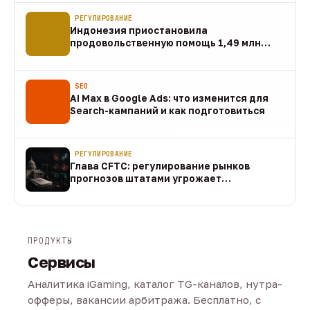
РЕГУЛИРОВАНИЕ
Индонезия приостановила
продовольственную помощь 1,49 млн
домохозяйств
07 авг
SEO
AI Max в Google Ads: что изменится для
Search-кампаний и как подготовиться
07 авг
РЕГУЛИРОВАНИЕ
Глава CFTC: регулирование рынков
прогнозов штатами угрожает
федеральному рынку
07 авг
ПРОДУКТЫ
Сервисы
Аналитика iGaming, каталог TG-каналов, нутра-
офферы, вакансии арбитража. Бесплатно, с