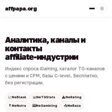
affpapa
.
org
Аналитика, каналы и
контакты
affiliate-индустрии
Индекс спроса iGaming, каталог TG-каналов
с ценами и CPM, базы C-level. Бесплатно,
без регистрации.
📈
📊
⚠️
NeBlask
NeTGStats
NeRating
💊
🎰
📥
NeNutra
NeGambling
NeBaza