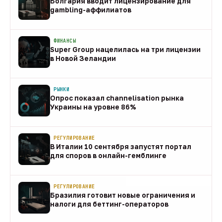
Болгария вводит лицензирование для
gambling-аффилиатов
08 авг
ФИНАНСЫ
Super Group нацелилась на три лицензии
в Новой Зеландии
08 авг
РЫНКИ
Опрос показал channelisation рынка
Украины на уровне 86%
07 авг
РЕГУЛИРОВАНИЕ
В Италии 10 сентября запустят портал
для споров в онлайн-гемблинге
07 авг
РЕГУЛИРОВАНИЕ
Бразилия готовит новые ограничения и
налоги для беттинг-операторов
07 авг