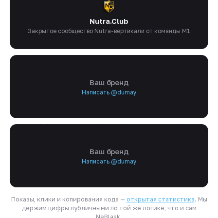
Nutra.Club
Закрытое сообщество Nutra-вертикали от команды M1
Ваш бренд
Написать @dumay
Ваш бренд
Написать @dumay
Показы, клики и копирования кода —
открытая статистика
. Мы
держим цифры публичными по той же логике, что и сам
NeBlask.