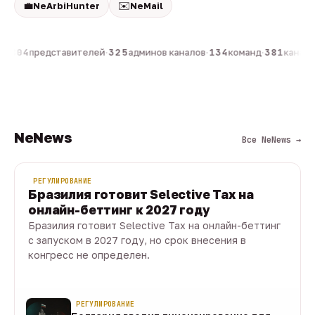
💼
✉️
NeArbiHunter
NeMail
н
·
804
представителей
·
325
админов каналов
·
134
команд
·
381
каналов
NeNews
Все NeNews →
РЕГУЛИРОВАНИЕ
Бразилия готовит Selective Tax на
онлайн-беттинг к 2027 году
Бразилия готовит Selective Tax на онлайн-беттинг
с запуском в 2027 году, но срок внесения в
конгресс не определен.
08 авг · 1 мин
РЕГУЛИРОВАНИЕ