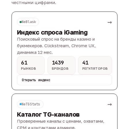
честными цифрами.
→
NeBlask
Индекс спроса iGaming
Поисковый спрос на бренды казино и
букмекеров. Clickstream, Chrome UX,
динамика 12 мес.
61
1439
41
РЫНКОВ
БРЕНДОВ
РЕГУЛЯТОРОВ
Открыть индекс
→
NeTGStats
Каталог TG-каналов
Проверенные каналы с ценами, охватами,
CPM и контактами админов.