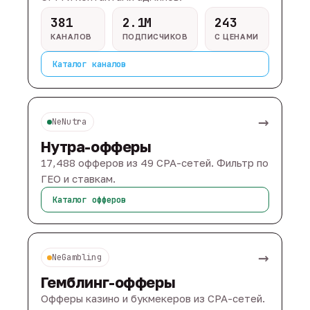
381
2.1M
243
КАНАЛОВ
ПОДПИСЧИКОВ
С ЦЕНАМИ
Каталог каналов
→
NeNutra
Нутра-офферы
17,488 офферов из 49 CPA-сетей. Фильтр по
ГЕО и ставкам.
Каталог офферов
→
NeGambling
Гемблинг-офферы
Офферы казино и букмекеров из CPA-сетей.