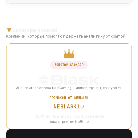
Спонсоры проекта
Компании, которые помогают держать аналитику открытой
ЗОЛОТОЙ СПОНСОР
AI-аналитика спроса на iGaming — индекс, тренды, конкуренты
ПРОМОКОД ОТ NEBLASK
NEBLASK1
−15% на подписку · до 1 сентября
пока строится NeBlask