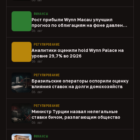
ФИНАНСЫ
Рост прибыли Wynn Macau улучшил
прогноз по облигациям на фоне давления
capex
06 авг
РЕГУЛИРОВАНИЕ
Аналитики оценили hold Wynn Palace на
уровне 29,7% во 2Q26
06 авг
РЕГУЛИРОВАНИЕ
Бразильские операторы оспорили оценку
влияния ставок на долги домохозяйств
06 авг
РЕГУЛИРОВАНИЕ
Министр Турции назвал нелегальные
ставки бичом, разлагающим общество
06 авг
ФИНАНСЫ