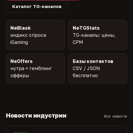
Каталог TG-каналов
NeBlask
NeTGStats
индекс спроса
TG-каналы: цены,
iGaming
CPM
NeOffers
Базы контактов
нутра + гемблинг
CSV / JSON
офферы
бесплатно
Новости индустрии
Все новости