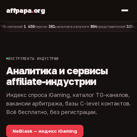
affpapa
.
org
1 630
381
804
325
мпаний
персон
каналов в каталоге
представителей
админов
•
•
•
•
ИНСТРУМЕНТЫ ИНДУСТРИИ
Аналитика и сервисы
affiliate-индустрии
Индекс спроса iGaming, каталог TG-каналов,
вакансии арбитража, базы C-level контактов.
Всё бесплатно, без регистрации.
NeBlask — индекс iGaming