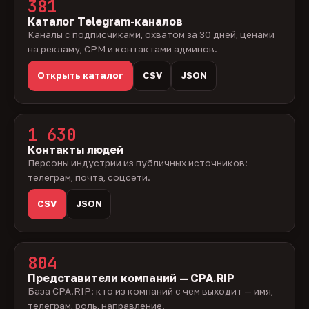
381
Каталог Telegram-каналов
Каналы с подписчиками, охватом за 30 дней, ценами
на рекламу, CPM и контактами админов.
Открыть каталог
CSV
JSON
1 630
Контакты людей
Персоны индустрии из публичных источников:
телеграм, почта, соцсети.
CSV
JSON
804
Представители компаний — CPA.RIP
База CPA.RIP: кто из компаний с чем выходит — имя,
телеграм, роль, направление.