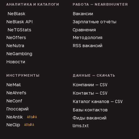
АНАЛИТИКА И КАТАЛОГИ
РАБОТА — NEARBIHUNTER
NeBlask
Вакансии
NeBlask API
Зарплатные отчёты
NeTGStats
Сравнения
NeOffers
Методология
NeNutra
RSS вакансий
NeGambling
Новости
ИНСТРУМЕНТЫ
ДАННЫЕ — СКАЧАТЬ
NeMail
Компании —
CSV
NeAhrefs
Контакты —
CSV
NeConf
Каталог каналов —
CSV
Глоссарий
Базы контактов
NeAntik
АЛЬФА
Фиды вакансий
NeClip
АЛЬФА
llms.txt