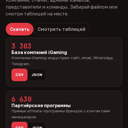
Компании, C-level, админы каналов,
представители и команды. Забирай файлом или
смотри таблицей на месте.
Скачать
Смотреть таблицей
3 303
База компаний iGaming
Компании iGaming-индустрии: сайт, email, WhatsApp,
Telegram.
CSV
JSON
6 630
Партнёрские программы
Прямые affiliate-программы брендов с контактами
менеджеров.
CSV
JSON