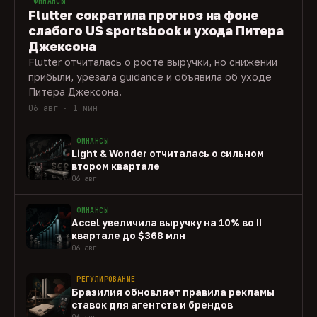
ФИНАНСЫ
Flutter сократила прогноз на фоне
слабого US sportsbook и ухода Питера
Джексона
Flutter отчиталась о росте выручки, но снижении
прибыли, урезала guidance и объявила об уходе
Питера Джексона.
06 авг · 1 мин
ФИНАНСЫ
Light & Wonder отчиталась о сильном
втором квартале
06 авг
ФИНАНСЫ
Accel увеличила выручку на 10% во II
квартале до $368 млн
06 авг
РЕГУЛИРОВАНИЕ
Бразилия обновляет правила рекламы
ставок для агентств и брендов
06 авг