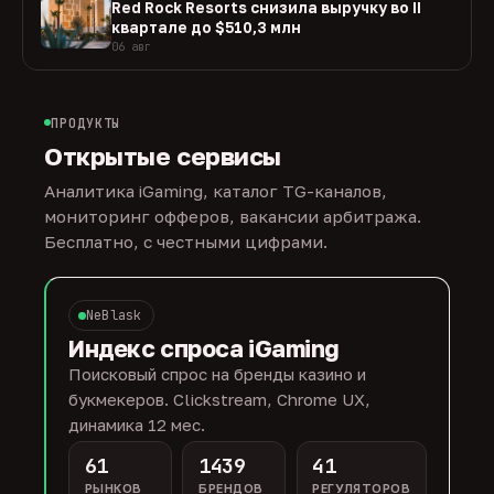
Red Rock Resorts снизила выручку во II
квартале до $510,3 млн
06 авг
ПРОДУКТЫ
Открытые сервисы
Аналитика iGaming, каталог TG-каналов,
мониторинг офферов, вакансии арбитража.
Бесплатно, с честными цифрами.
NeBlask
Индекс спроса iGaming
Поисковый спрос на бренды казино и
букмекеров. Clickstream, Chrome UX,
динамика 12 мес.
61
1439
41
РЫНКОВ
БРЕНДОВ
РЕГУЛЯТОРОВ