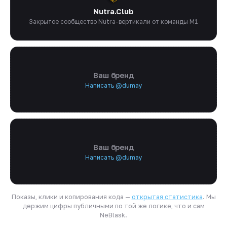
Nutra.Club
Закрытое сообщество Nutra-вертикали от команды M1
Ваш бренд
Написать @dumay
Ваш бренд
Написать @dumay
Показы, клики и копирования кода —
открытая статистика
. Мы
держим цифры публичными по той же логике, что и сам
NeBlask.