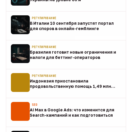
07 авг
РЕГУЛИРОВАНИЕ
В Италии 10 сентября запустят портал
для споров в онлайн-гемблинге
07 авг
РЕГУЛИРОВАНИЕ
Бразилия готовит новые ограничения и
налоги для беттинг-операторов
07 авг
РЕГУЛИРОВАНИЕ
Индонезия приостановила
продовольственную помощь 1,49 млн
домохозяйств
07 авг
SEO
AI Max в Google Ads: что изменится для
Search-кампаний и как подготовиться
07 авг