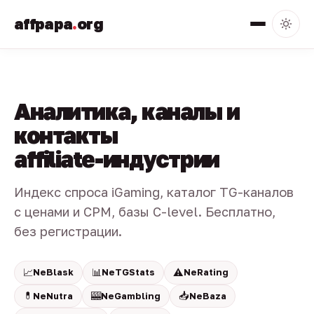
affpapa
.
org
Аналитика, каналы и
контакты
affiliate-индустрии
Индекс спроса iGaming, каталог TG-каналов
с ценами и CPM, базы C-level. Бесплатно,
без регистрации.
📈
📊
⚠️
NeBlask
NeTGStats
NeRating
💊
🎰
📥
NeNutra
NeGambling
NeBaza