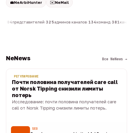
💼
✉️
NeArbiHunter
NeMail
н
·
804
представителей
·
325
админов каналов
·
134
команд
·
381
каналов
NeNews
Все NeNews →
РЕГУЛИРОВАНИЕ
Почти половина получателей care call
от Norsk Tipping снизили лимиты
потерь
Исследование: почти половина получателей care
call от Norsk Tipping снизили лимиты потерь.
08 авг · 1 мин
SEO