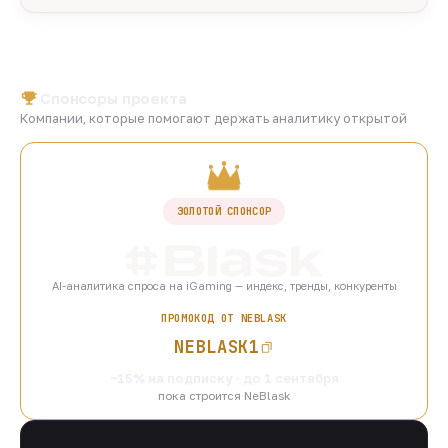
Спонсоры проекта
Компании, которые помогают держать аналитику открытой
ЗОЛОТОЙ СПОНСОР
AI-аналитика спроса на iGaming — индекс, тренды, конкуренты
ПРОМОКОД ОТ NEBLASK
NEBLASK1
−15% на подписку · до 1 сентября
пока строится NeBlask