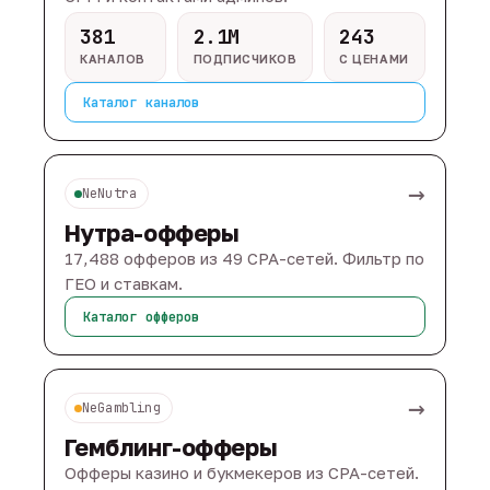
381
2.1M
243
КАНАЛОВ
ПОДПИСЧИКОВ
С ЦЕНАМИ
Каталог каналов
→
NeNutra
Нутра-офферы
17,488 офферов из 49 CPA-сетей. Фильтр по
ГЕО и ставкам.
Каталог офферов
→
NeGambling
Гемблинг-офферы
Офферы казино и букмекеров из CPA-сетей.