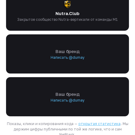
Nutra.Club
Закрытое сообщество Nutra-вертикали от команды M1
Ваш бренд
Написать @dumay
Ваш бренд
Написать @dumay
Показы, клики и копирования кода —
открытая статистика
. Мы
держим цифры публичными по той же логике, что и сам
NeBlask.