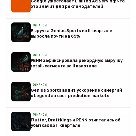
Google ужесточает Limited Ad Serving: что
это значит для рекламодателей
08 авг
ФИНАНСЫ
Выручка Genius Sports во II квартале
выросла почти на 65%
08 авг
ФИНАНСЫ
PENN зафиксировала рекордную выручку
retail-сегмента во II квартале
08 авг
ФИНАНСЫ
Genius Sports видит ускорение синергий
с Legend за счет prediction markets
08 авг
ФИНАНСЫ
Flutter, DraftKings и PENN отчитались об
убытках во II квартале
08 авг