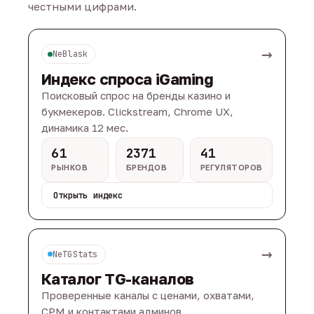
честными цифрами.
→
NeBlask
Индекс спроса iGaming
Поисковый спрос на бренды казино и
букмекеров. Clickstream, Chrome UX,
динамика 12 мес.
61
2371
41
РЫНКОВ
БРЕНДОВ
РЕГУЛЯТОРОВ
Открыть индекс
→
NeTGStats
Каталог TG-каналов
Проверенные каналы с ценами, охватами,
CPM и контактами админов.