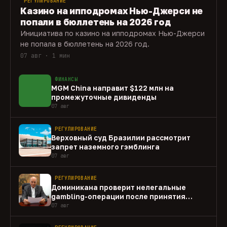
РЕГУЛИРОВАНИЕ
Казино на ипподромах Нью-Джерси не
попали в бюллетень на 2026 год
Инициатива по казино на ипподромах Нью-Джерси
не попала в бюллетень на 2026 год.
07 авг · 1 мин
ФИНАНСЫ
MGM China направит $122 млн на
промежуточные дивиденды
07 авг
РЕГУЛИРОВАНИЕ
Верховный суд Бразилии рассмотрит
запрет наземного гэмблинга
07 авг
РЕГУЛИРОВАНИЕ
Доминикана проверит нелегальные
gambling-операции после принятия
закона
07 авг