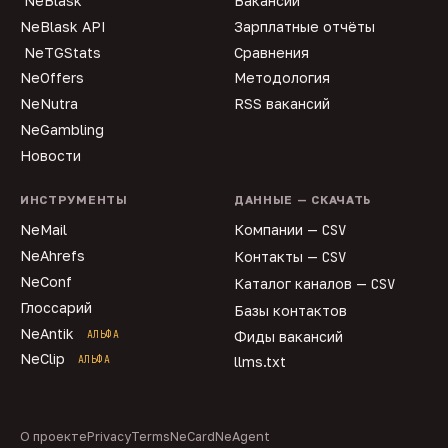
NeBlask
Вакансии
NeBlask API
Зарплатные отчёты
NeTGStats
Сравнения
NeOffers
Методология
NeNutra
RSS вакансий
NeGambling
Новости
ИНСТРУМЕНТЫ
ДАННЫЕ — СКАЧАТЬ
NeMail
Компании —
CSV
NeAhrefs
Контакты —
CSV
NeConf
Каталог каналов —
CSV
Глоссарий
Базы контактов
NeAntik
АЛЬФА
Фиды вакансий
NeClip
АЛЬФА
llms.txt
О проекте
Privacy
Terms
NeCard
NeAgent