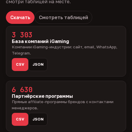
смотри таблицей на месте.
Скачать
Смотреть таблицей
3 303
База компаний iGaming
Компании iGaming-индустрии: сайт, email, WhatsApp,
Telegram.
CSV
JSON
6 630
Партнёрские программы
Прямые affiliate-программы брендов с контактами
менеджеров.
CSV
JSON