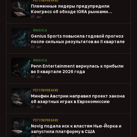
РЕГУЛИРОВАНИЕ
Племенные лидеры предупредили
Конгресс об обходе IGRA рынками
прогнозов
07 авг
ФИНАНСЫ
Genius Sports повысила годовой прогноз
после сильных результатов во II квартале
07 авг
ФИНАНСЫ
Penn Entertainment вернулась к прибыли
во II квартале 2026 года
07 авг
РЕГУЛИРОВАНИЕ
Минфин Австрии направил проект закона
об азартных играх в Еврокомиссию
07 авг
РЕГУЛИРОВАНИЕ
Novig подала иск к властям Нью-Йорка и
запустила платформу в США
07 авг