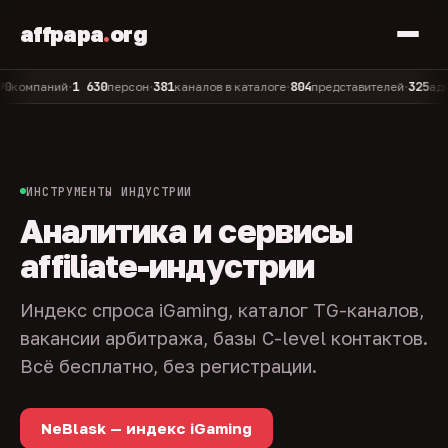
affpapa
.
org
1 630
381
804
325
мпаний
персон
каналов в каталоге
представителей
админов
•
•
•
•
ИНСТРУМЕНТЫ ИНДУСТРИИ
Аналитика и сервисы
affiliate-индустрии
Индекс спроса iGaming, каталог TG-каналов,
вакансии арбитража, базы C-level контактов.
Всё бесплатно, без регистрации.
NeBlask — индекс iGaming