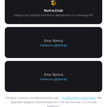
Nutra.Club
Закрытое сообщество Nutra-вертикали от команды M1
Ваш бренд
Написать @dumay
Ваш бренд
Написать @dumay
Показы, клики и копирования кода —
открытая статистика
. Мы
держим цифры публичными по той же логике, что и сам
NeBlask.