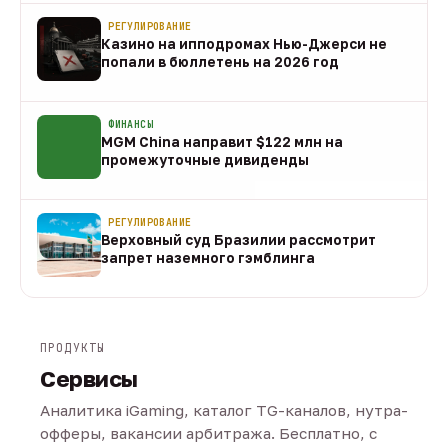
РЕГУЛИРОВАНИЕ
Казино на ипподромах Нью-Джерси не
попали в бюллетень на 2026 год
07 авг
ФИНАНСЫ
MGM China направит $122 млн на
промежуточные дивиденды
07 авг
РЕГУЛИРОВАНИЕ
Верховный суд Бразилии рассмотрит
запрет наземного гэмблинга
07 авг
ПРОДУКТЫ
Сервисы
Аналитика iGaming, каталог TG-каналов, нутра-
офферы, вакансии арбитража. Бесплатно, с