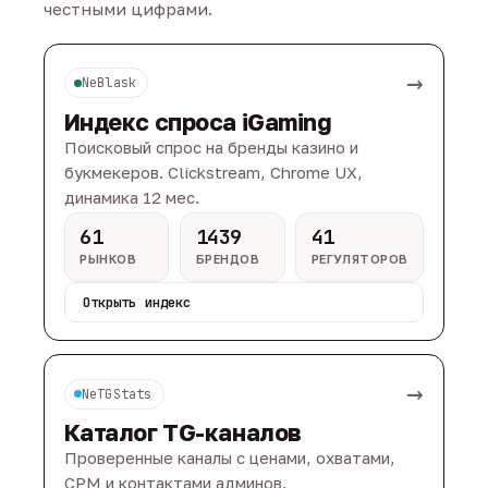
честными цифрами.
→
NeBlask
Индекс спроса iGaming
Поисковый спрос на бренды казино и
букмекеров. Clickstream, Chrome UX,
динамика 12 мес.
61
1439
41
РЫНКОВ
БРЕНДОВ
РЕГУЛЯТОРОВ
Открыть индекс
→
NeTGStats
Каталог TG-каналов
Проверенные каналы с ценами, охватами,
CPM и контактами админов.