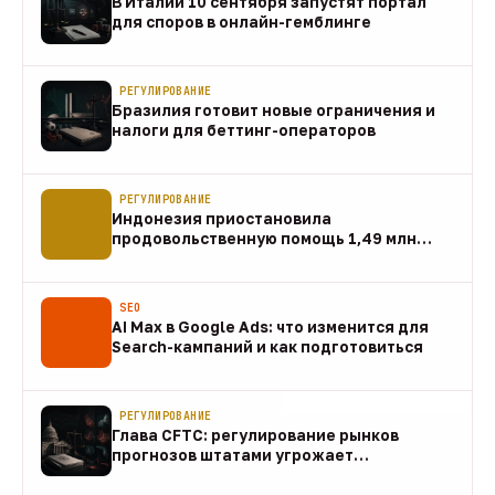
В Италии 10 сентября запустят портал
для споров в онлайн-гемблинге
07 авг
РЕГУЛИРОВАНИЕ
Бразилия готовит новые ограничения и
налоги для беттинг-операторов
07 авг
РЕГУЛИРОВАНИЕ
Индонезия приостановила
продовольственную помощь 1,49 млн
домохозяйств
07 авг
SEO
AI Max в Google Ads: что изменится для
Search-кампаний и как подготовиться
07 авг
РЕГУЛИРОВАНИЕ
Глава CFTC: регулирование рынков
прогнозов штатами угрожает
федеральному рынку
07 авг