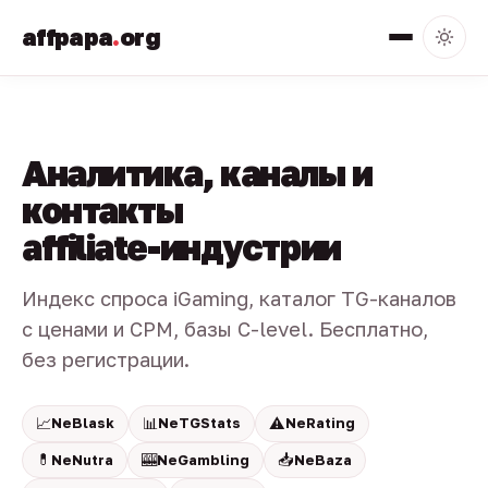
affpapa
.
org
Аналитика, каналы и
контакты
affiliate-индустрии
Индекс спроса iGaming, каталог TG-каналов
с ценами и CPM, базы C-level. Бесплатно,
без регистрации.
📈
📊
⚠️
NeBlask
NeTGStats
NeRating
💊
🎰
📥
NeNutra
NeGambling
NeBaza