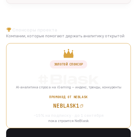
Спонсоры проекта
Компании, которые помогают держать аналитику открытой
ЗОЛОТОЙ СПОНСОР
AI-аналитика спроса на iGaming — индекс, тренды, конкуренты
ПРОМОКОД ОТ NEBLASK
NEBLASK1
−15% на подписку · до 1 сентября
пока строится NeBlask