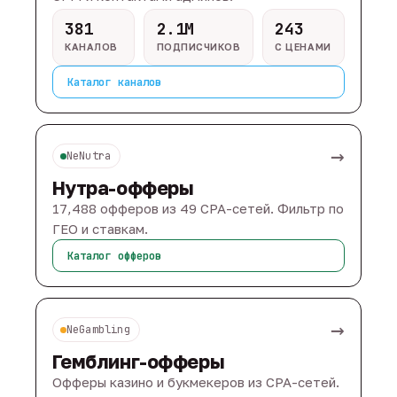
381
2.1M
243
КАНАЛОВ
ПОДПИСЧИКОВ
С ЦЕНАМИ
Каталог каналов
→
NeNutra
Нутра-офферы
17,488 офферов из 49 CPA-сетей. Фильтр по
ГЕО и ставкам.
Каталог офферов
→
NeGambling
Гемблинг-офферы
Офферы казино и букмекеров из CPA-сетей.