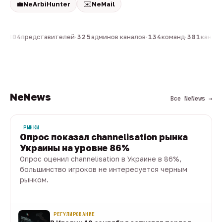
💼
✉️
NeArbiHunter
NeMail
н
·
804
представителей
·
325
админов каналов
·
134
команд
·
381
каналов
NeNews
Все NeNews →
РЫНКИ
Опрос показал channelisation рынка
Украины на уровне 86%
Опрос оценил channelisation в Украине в 86%,
большинство игроков не интересуется черным
рынком.
07 авг · 1 мин
РЕГУЛИРОВАНИЕ