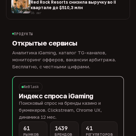
Red Rock Resorts снизила выручку во II
квартале до $510,3 млн
06 авг
ПРОДУКТЫ
Открытые сервисы
Аналитика iGaming, каталог TG-каналов,
мониторинг офферов, вакансии арбитража.
Бесплатно, с честными цифрами.
NeBlask
Индекс спроса iGaming
Поисковый спрос на бренды казино и
букмекеров. Clickstream, Chrome UX,
динамика 12 мес.
61
1439
41
РЫНКОВ
БРЕНДОВ
РЕГУЛЯТОРОВ