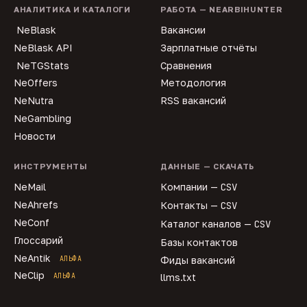
АНАЛИТИКА И КАТАЛОГИ
РАБОТА — NEARBIHUNTER
NeBlask
Вакансии
NeBlask API
Зарплатные отчёты
NeTGStats
Сравнения
NeOffers
Методология
NeNutra
RSS вакансий
NeGambling
Новости
ИНСТРУМЕНТЫ
ДАННЫЕ — СКАЧАТЬ
NeMail
Компании —
CSV
NeAhrefs
Контакты —
CSV
NeConf
Каталог каналов —
CSV
Глоссарий
Базы контактов
NeAntik
АЛЬФА
Фиды вакансий
NeClip
АЛЬФА
llms.txt