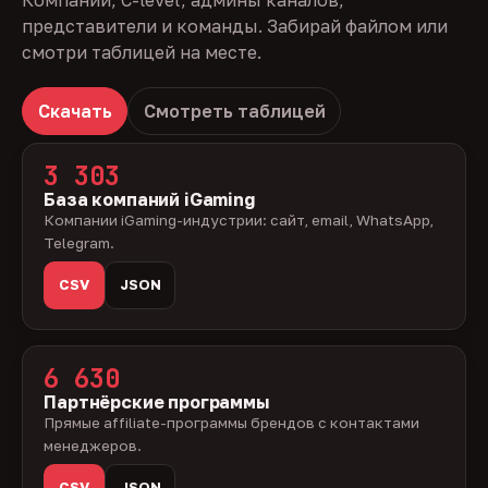
Компании, C-level, админы каналов,
представители и команды. Забирай файлом или
смотри таблицей на месте.
Скачать
Смотреть таблицей
3 303
База компаний iGaming
Компании iGaming-индустрии: сайт, email, WhatsApp,
Telegram.
CSV
JSON
6 630
Партнёрские программы
Прямые affiliate-программы брендов с контактами
менеджеров.
CSV
JSON