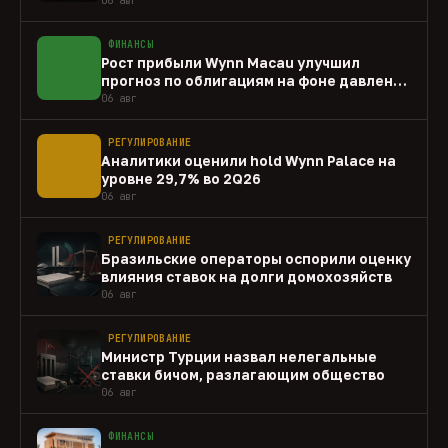
ФИНАНСЫ
Рост прибыли Wynn Macau улучшил
прогноз по облигациям на фоне давления
capex
06 авг
РЕГУЛИРОВАНИЕ
Аналитики оценили hold Wynn Palace на
уровне 29,7% во 2Q26
06 авг
РЕГУЛИРОВАНИЕ
Бразильские операторы оспорили оценку
влияния ставок на долги домохозяйств
06 авг
РЕГУЛИРОВАНИЕ
Министр Турции назвал нелегальные
ставки бичом, разлагающим общество
06 авг
ФИНАНСЫ