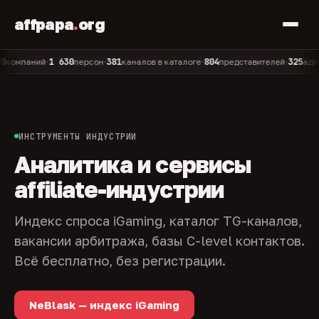
affpapa
.
org
1 630
381
804
325
паний
персон
каналов в каталоге
представителей
админов 
•
•
•
•
ИНСТРУМЕНТЫ ИНДУСТРИИ
Аналитика и сервисы
affiliate-индустрии
Индекс спроса iGaming, каталог TG-каналов,
вакансии арбитража, базы C-level контактов.
Всё бесплатно, без регистрации.
NeBlask — индекс iGaming