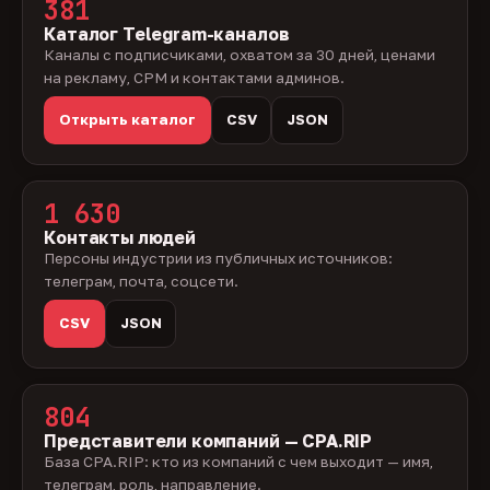
381
Каталог Telegram-каналов
Каналы с подписчиками, охватом за 30 дней, ценами
на рекламу, CPM и контактами админов.
Открыть каталог
CSV
JSON
1 630
Контакты людей
Персоны индустрии из публичных источников:
телеграм, почта, соцсети.
CSV
JSON
804
Представители компаний — CPA.RIP
База CPA.RIP: кто из компаний с чем выходит — имя,
телеграм, роль, направление.