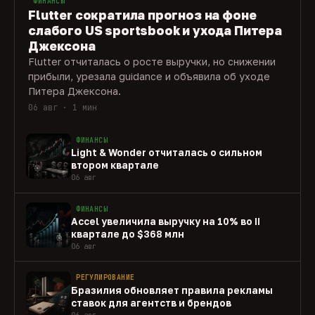
ФИНАНСЫ
Flutter сократила прогноз на фоне
слабого US sportsbook и ухода Питера
Джексона
Flutter отчиталась о росте выручки, но снижении
прибыли, урезала guidance и объявила об уходе
Питера Джексона.
06 авг · 1 мин
ФИНАНСЫ
Light & Wonder отчиталась о сильном
втором квартале
06 авг
ФИНАНСЫ
Accel увеличила выручку на 10% во II
квартале до $368 млн
06 авг
РЕГУЛИРОВАНИЕ
Бразилия обновляет правила рекламы
ставок для агентств и брендов
06 авг