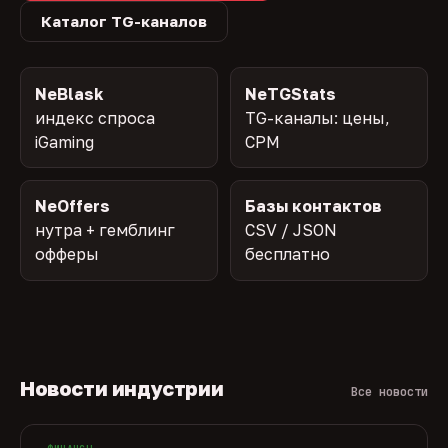
Каталог TG-каналов
NeBlask
NeTGStats
индекс спроса
TG-каналы: цены,
iGaming
CPM
NeOffers
Базы контактов
нутра + гемблинг
CSV / JSON
офферы
бесплатно
Новости индустрии
Все новости