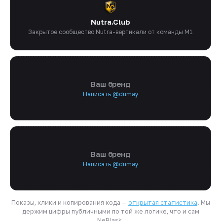
Nutra.Club
Закрытое сообщество Nutra-вертикали от команды M1
Ваш бренд
Написать @dumay
Ваш бренд
Написать @dumay
Показы, клики и копирования кода —
открытая статистика
. Мы
держим цифры публичными по той же логике, что и сам
NeBlask.