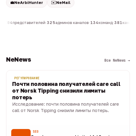
💼
✉️
NeArbiHunter
NeMail
н
·
804
представителей
·
325
админов каналов
·
134
команд
·
381
каналов
NeNews
Все NeNews →
РЕГУЛИРОВАНИЕ
Почти половина получателей care call
от Norsk Tipping снизили лимиты
потерь
Исследование: почти половина получателей care
call от Norsk Tipping снизили лимиты потерь.
08 авг · 1 мин
SEO