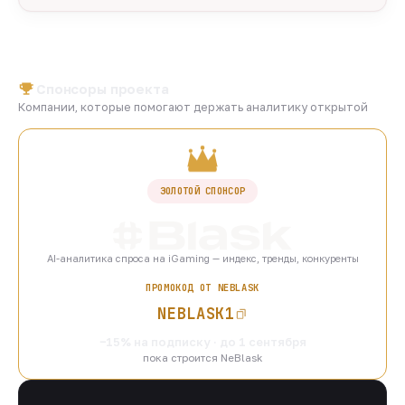
Спонсоры проекта
Компании, которые помогают держать аналитику открытой
ЗОЛОТОЙ СПОНСОР
AI-аналитика спроса на iGaming — индекс, тренды, конкуренты
ПРОМОКОД ОТ NEBLASK
NEBLASK1
−15% на подписку · до 1 сентября
пока строится NeBlask