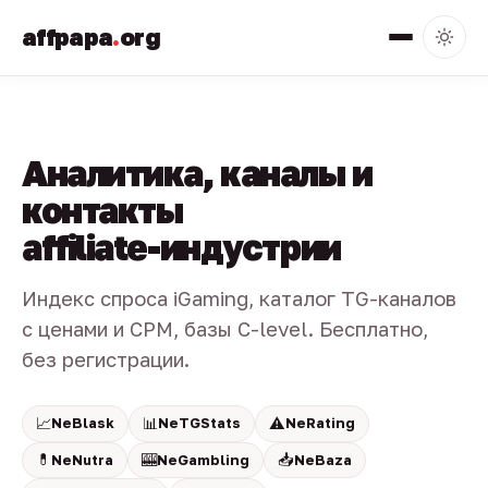
affpapa
.
org
Аналитика, каналы и
контакты
affiliate-индустрии
Индекс спроса iGaming, каталог TG-каналов
с ценами и CPM, базы C-level. Бесплатно,
без регистрации.
📈
📊
⚠️
NeBlask
NeTGStats
NeRating
💊
🎰
📥
NeNutra
NeGambling
NeBaza