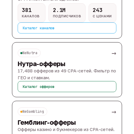
381
2.1M
243
КАНАЛОВ
ПОДПИСЧИКОВ
С ЦЕНАМИ
Каталог каналов
→
NeNutra
Нутра-офферы
17,488 офферов из 49 CPA-сетей. Фильтр по
ГЕО и ставкам.
Каталог офферов
→
NeGambling
Гемблинг-офферы
Офферы казино и букмекеров из CPA-сетей.