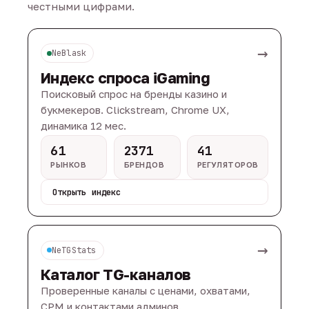
честными цифрами.
→
NeBlask
Индекс спроса iGaming
Поисковый спрос на бренды казино и
букмекеров. Clickstream, Chrome UX,
динамика 12 мес.
61
2371
41
РЫНКОВ
БРЕНДОВ
РЕГУЛЯТОРОВ
Открыть индекс
→
NeTGStats
Каталог TG-каналов
Проверенные каналы с ценами, охватами,
CPM и контактами админов.