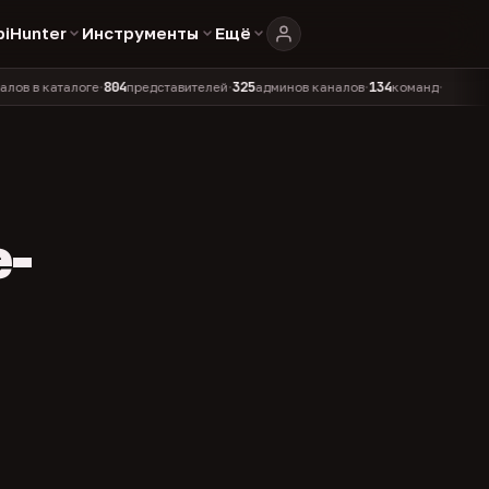
biHunter
Инструменты
Ещё
804
325
134
каталоге
представителей
админов каналов
команд
•
•
•
•
e-