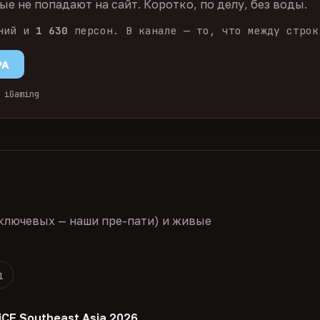
е не попадают на сайт. Коротко, по делу, без воды.
ний и
1 630
персон. В канале — то, что между строк
PA
 iGaming
ключевых — наши пре-пати) и живые
1
iCE Southeast Asia 2026