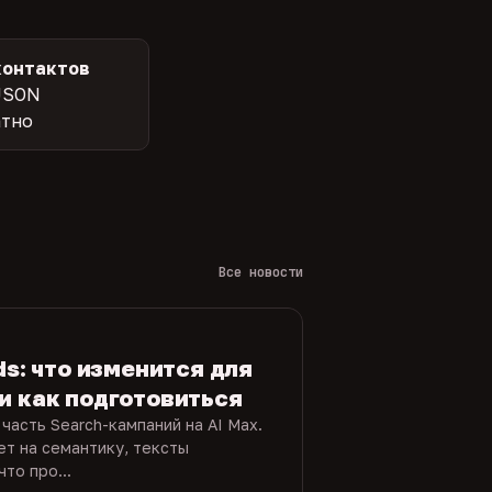
контактов
JSON
атно
Все новости
ds: что изменится для
и как подготовиться
часть Search-кампаний на AI Max.
ет на семантику, тексты
то про...