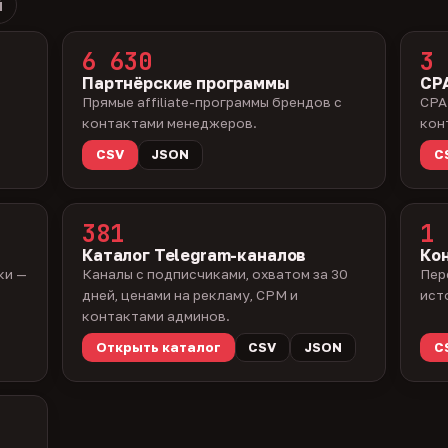
й
6 630
3 
Партнёрские программы
CPA
Прямые affiliate-программы брендов с
CPA
контактами менеджеров.
кон
CSV
JSON
C
381
1 
Каталог Telegram-каналов
Ко
ки —
Каналы с подписчиками, охватом за 30
Пер
дней, ценами на рекламу, CPM и
ист
контактами админов.
Открыть каталог
CSV
JSON
C