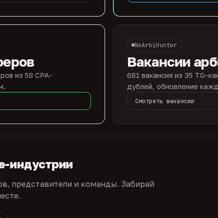
NeArbiHunter
феров
Вакансии ар
ров из 58 CPA-
681 вакансия из 35 TG-ка
м.
дублей, обновление кажд
Смотреть вакансии
te-индустрии
ов, представители и команды. Забирай
есте.