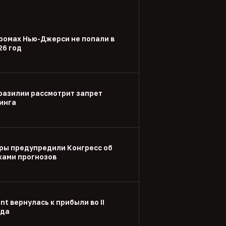
ромах Нью-Джерси не попали в
26 год
разилии рассмотрит запрет
инга
ры предупредили Конгресс об
ками прогнозов
nt вернулась к прибыли во II
ода