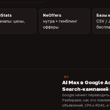
Stats
NeOffers
Базы 
аналы: цены,
нутра + гемблинг
CSV / 
офферы
беспл
SEO
AI Max в Google A
Search-кампаний 
Google начнет переводить 
Разбираем, как это повлия
объявлений, CPA и ROAS, и ч