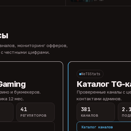
сы
каналов, мониторинг офферов,
 с честными цифрами.
NeTGStats
Gaming
Каталог TG-к
зино и букмекеров.
Проверенные каналы с це
ика 12 мес.
контактами админов.
41
381
2.
РЕГУЛЯТОРОВ
КАНАЛОВ
ПОД
Каталог каналов