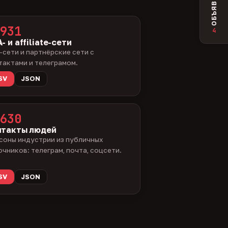
ОБЪЯВЛЕНИЯ
931
4
- и affiliate-сети
-сети и партнёрские сети с
тактами и телеграмом.
SV
JSON
630
нтакты людей
соны индустрии из публичных
очников: телеграм, почта, соцсети.
SV
JSON