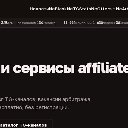
Новости
NeBlask
NeTGStats
NeOffers
NeAr
134
11 990
1 630
381
инов каналов
команд
компаний
персон
каналов в 
•
•
•
•
 сервисы affiliat
ог TG-каналов, вакансии арбитража,
есплатно, без регистрации.
Каталог TG-каналов