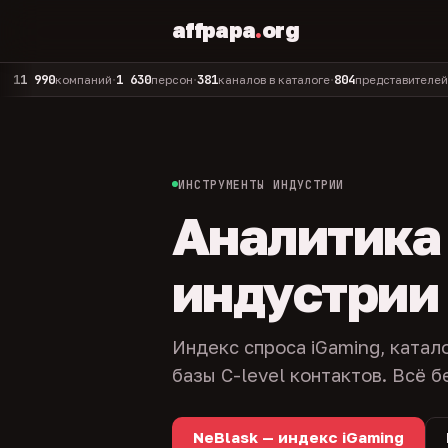
affpapa
.
org
90
1 630
381
804
325
компаний
персон
каналов в каталоге
представителей
адм
•
•
•
•
ИНСТРУМЕНТЫ ИНДУСТРИИ
Аналитика и
индустрии
Индекс спроса iGaming, катал
базы C-level контактов. Всё б
NeBlask — индекс iGaming