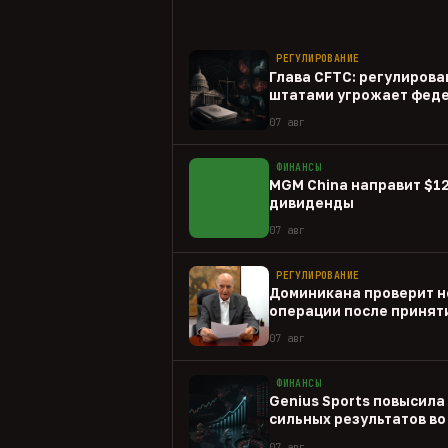
РЕГУЛИРОВАНИЕ
Глава CFTC: регулирова
штатами угрожает фед
07 авг
ФИНАНСЫ
MGM China направит $1
дивиденды
07 авг
РЕГУЛИРОВАНИЕ
Доминикана проверит н
операции после принят
07 авг
ФИНАНСЫ
Genius Sports повысила
сильных результатов во 
07 авг