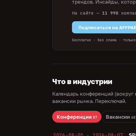
трендов. Инсайды, которы
На сайте —
11 990
компа
Подписаться на AFFPA
бесплатно · без спама · только
Что в индустрии
Календарь конференций (вокруг 
вакансии рынка. Переключай.
Конференции
Вакансии
87
68
2026-08-05 - 2026-08-07
SP