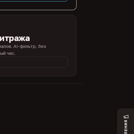
битража
налов. AI-фильтр, без
ый час.