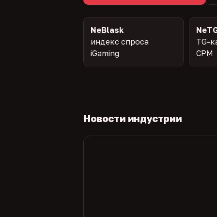
NeBlask
NeTG
индекс спроса
TG-к
iGaming
CPM
Новости индустрии