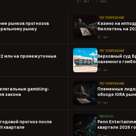
07 авг · 7 мин
РЕГУЛИРОВАНИЕ
ние рынков прогнозов
Казино на иппод
еральному рынку
бюллетень на 20
07 авг
РЕГУЛИРОВАНИЕ
22 млн на промежуточные
Верховный суд Б
наземного гэмбл
07 авг
РЕГУЛИРОВАНИЕ
елегальные gambling-
Племенные лиде
ия закона
обходе IGRA рын
07 авг
ФИНАНСЫ
 годовой прогноз после
Penn Entertainme
II квартале
квартале 2026 г
07 авг