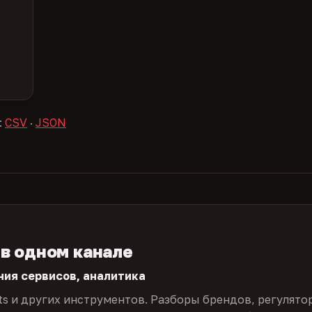
:
CSV
·
JSON
 в одном канале
ния сервисов, аналитика
ts и других инструментов. Разборы брендов, регулято