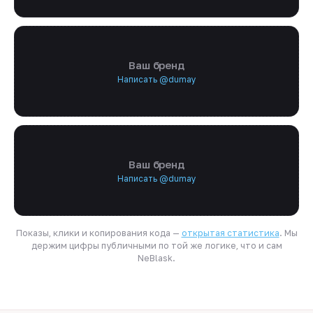
Ваш бренд
Написать @dumay
Ваш бренд
Написать @dumay
Показы, клики и копирования кода —
открытая статистика
. Мы
держим цифры публичными по той же логике, что и сам
NeBlask.