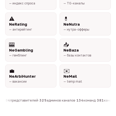
— индекс спроса
— TG-каналы
⚠️
💊
NeRating
NeNutra
— антирейтинг
— нутра-офферы
🎰
📥
NeGambling
NeBaza
— гемблинг
— базы контактов
💼
✉️
NeArbiHunter
NeMail
— вакансии
— temp mail
·
804
представителей
·
325
админов каналов
·
134
команд
·
381
каналов 