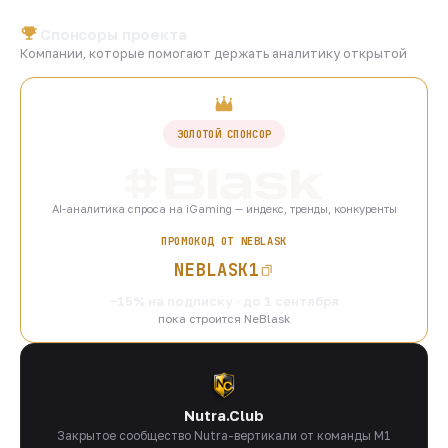
Спонсоры проекта
Компании, которые помогают держать аналитику открытой
ЗОЛОТОЙ СПОНСОР
AI-аналитика спроса на iGaming — индекс, тренды, конкуренты
ПРОМОКОД ОТ NEBLASK
NEBLASK1
−15% на подписку · до 1 сентября
пока строится NeBlask
Nutra.Club
Закрытое сообщество Nutra-вертикали от команды M1