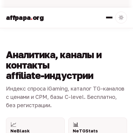
affpapa
.
org
Аналитика, каналы и
контакты
affiliate-индустрии
Индекс спроса iGaming, каталог TG-каналов
с ценами и CPM, базы C-level. Бесплатно,
без регистрации.
📈
📊
NeBlask
NeTGStats