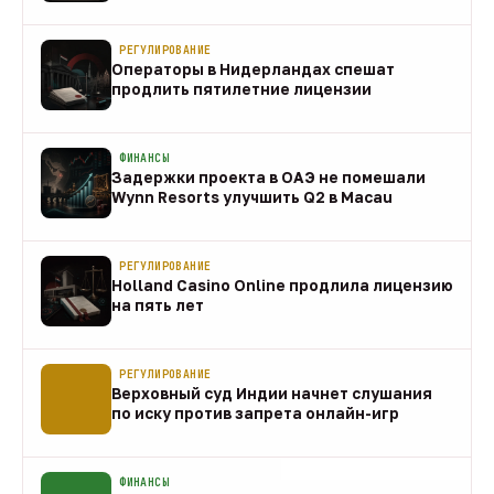
направления
10 авг
РЕГУЛИРОВАНИЕ
Операторы в Нидерландах спешат
продлить пятилетние лицензии
10 авг
ФИНАНСЫ
Задержки проекта в ОАЭ не помешали
Wynn Resorts улучшить Q2 в Macau
10 авг
РЕГУЛИРОВАНИЕ
Holland Casino Online продлила лицензию
на пять лет
10 авг
РЕГУЛИРОВАНИЕ
Верховный суд Индии начнет слушания
по иску против запрета онлайн-игр
10 авг
ФИНАНСЫ