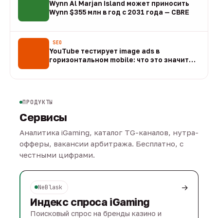
Wynn Al Marjan Island может приносить
Wynn $355 млн в год с 2031 года — CBRE
10 авг
SEO
YouTube тестирует image ads в
горизонтальном mobile: что это значит
для арбитража
09 авг
ПРОДУКТЫ
Сервисы
Аналитика iGaming, каталог TG-каналов, нутра-
офферы, вакансии арбитража. Бесплатно, с
честными цифрами.
→
NeBlask
Индекс спроса iGaming
Поисковый спрос на бренды казино и