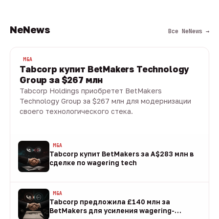
NeNews
Все NeNews →
M&A
Tabcorp купит BetMakers Technology
Group за $267 млн
Tabcorp Holdings приобретет BetMakers
Technology Group за $267 млн для модернизации
своего технологического стека.
10 авг · 1 мин
M&A
Tabcorp купит BetMakers за A$283 млн в
сделке по wagering tech
10 авг
M&A
Tabcorp предложила £140 млн за
BetMakers для усиления wagering-