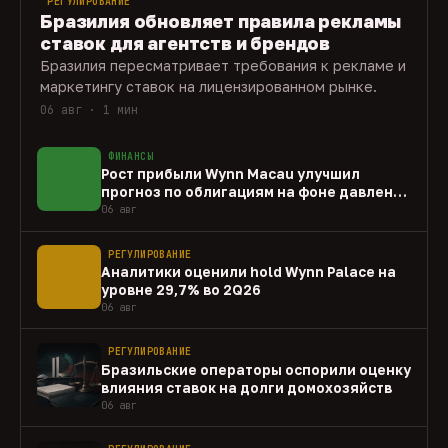
РЕГУЛИРОВАНИЕ
Бразилия обновляет правила рекламы
ставок для агентств и брендов
Бразилия пересматривает требования к рекламе и
маркетингу ставок на лицензированном рынке.
06 авг · 1 мин
ФИНАНСЫ
Рост прибыли Wynn Macau улучшил
прогноз по облигациям на фоне давления
capex
06 авг
РЕГУЛИРОВАНИЕ
Аналитики оценили hold Wynn Palace на
уровне 29,7% во 2Q26
06 авг
РЕГУЛИРОВАНИЕ
Бразильские операторы оспорили оценку
влияния ставок на долги домохозяйств
06 авг