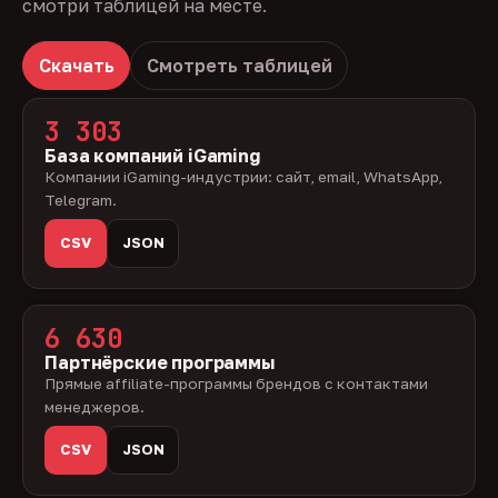
смотри таблицей на месте.
Скачать
Смотреть таблицей
3 303
База компаний iGaming
Компании iGaming-индустрии: сайт, email, WhatsApp,
Telegram.
CSV
JSON
6 630
Партнёрские программы
Прямые affiliate-программы брендов с контактами
менеджеров.
CSV
JSON