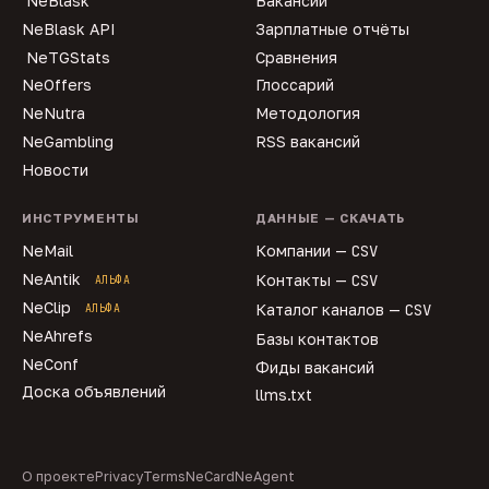
NeBlask
Вакансии
NeBlask API
Зарплатные отчёты
NeTGStats
Сравнения
NeOffers
Глоссарий
NeNutra
Методология
NeGambling
RSS вакансий
Новости
ИНСТРУМЕНТЫ
ДАННЫЕ — СКАЧАТЬ
NeMail
Компании —
CSV
NeAntik
Контакты —
CSV
АЛЬФА
NeClip
Каталог каналов —
CSV
АЛЬФА
NeAhrefs
Базы контактов
NeConf
Фиды вакансий
Доска объявлений
llms.txt
О проекте
Privacy
Terms
NeCard
NeAgent