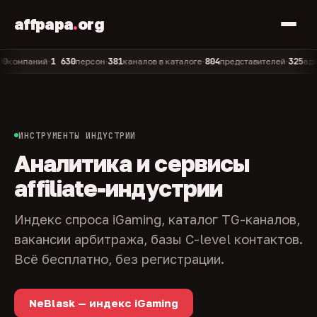
affpapa
.
org
1 630
381
804
325
паний
персон
каналов в каталоге
представителей
админов
•
•
•
•
ИНСТРУМЕНТЫ ИНДУСТРИИ
Аналитика и сервисы
affiliate-индустрии
Индекс спроса iGaming, каталог TG-каналов,
вакансии арбитража, базы C-level контактов.
Всё бесплатно, без регистрации.
NeBlask — индекс iGaming