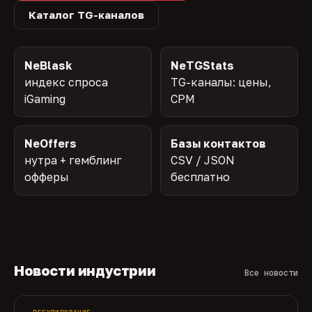
Каталог TG-каналов
NeBlask
NeTGStats
индекс спроса
TG-каналы: цены,
iGaming
CPM
NeOffers
Базы контактов
нутра + гемблинг
CSV / JSON
офферы
бесплатно
Новости индустрии
Все новости