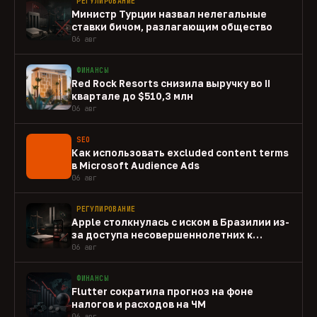
РЕГУЛИРОВАНИЕ
Министр Турции назвал нелегальные
ставки бичом, разлагающим общество
06 авг
ФИНАНСЫ
Red Rock Resorts снизила выручку во II
квартале до $510,3 млн
06 авг
SEO
Как использовать excluded content terms
в Microsoft Audience Ads
06 авг
РЕГУЛИРОВАНИЕ
Apple столкнулась с иском в Бразилии из-
за доступа несовершеннолетних к
gambling-приложениям
06 авг
ФИНАНСЫ
Flutter сократила прогноз на фоне
налогов и расходов на ЧМ
06 авг