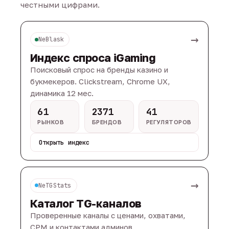
честными цифрами.
→
NeBlask
Индекс спроса iGaming
Поисковый спрос на бренды казино и
букмекеров. Clickstream, Chrome UX,
динамика 12 мес.
61
2371
41
РЫНКОВ
БРЕНДОВ
РЕГУЛЯТОРОВ
Открыть индекс
→
NeTGStats
Каталог TG-каналов
Проверенные каналы с ценами, охватами,
CPM и контактами админов.