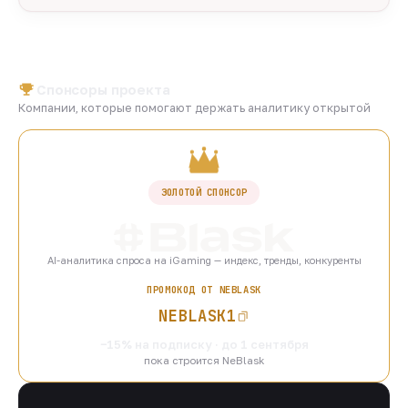
Спонсоры проекта
Компании, которые помогают держать аналитику открытой
ЗОЛОТОЙ СПОНСОР
AI-аналитика спроса на iGaming — индекс, тренды, конкуренты
ПРОМОКОД ОТ NEBLASK
NEBLASK1
−15% на подписку · до 1 сентября
пока строится NeBlask