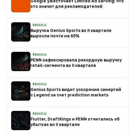
Google ужесточает Limited Ad Serving: что
это значит для рекламодателей
08 авг
ФИНАНСЫ
Выручка Genius Sports во II квартале
выросла почти на 65%
08 авг
ФИНАНСЫ
PENN зафиксировала рекордную выручку
retail-сегмента во II квартале
08 авг
ФИНАНСЫ
Genius Sports видит ускорение синергий
с Legend за счет prediction markets
08 авг
ФИНАНСЫ
Flutter, DraftKings и PENN отчитались об
убытках во II квартале
08 авг