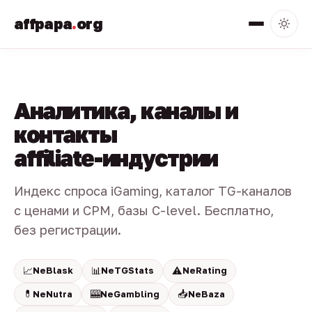
affpapa
.
org
Аналитика, каналы и
контакты
affiliate-индустрии
Индекс спроса iGaming, каталог TG-каналов
с ценами и CPM, базы C-level. Бесплатно,
без регистрации.
📈
📊
⚠️
NeBlask
NeTGStats
NeRating
💊
🎰
📥
NeNutra
NeGambling
NeBaza