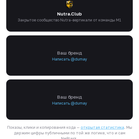
Nutra.Club
Закрытое сообщество Nutra-вертикали от команды M1
Ваш бренд
Написать @dumay
Ваш бренд
Написать @dumay
Показы, клики и копирования кода —
открытая статистика
. Мы
держим цифры публичными по той же логике, что и сам
NeBlask.