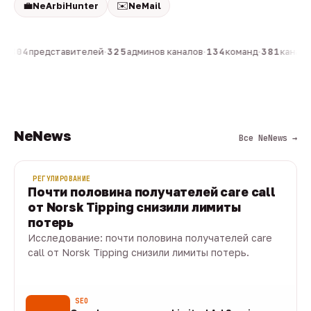
💼
✉️
NeArbiHunter
NeMail
н
·
804
представителей
·
325
админов каналов
·
134
команд
·
381
каналов
NeNews
Все NeNews →
РЕГУЛИРОВАНИЕ
Почти половина получателей care call
от Norsk Tipping снизили лимиты
потерь
Исследование: почти половина получателей care
call от Norsk Tipping снизили лимиты потерь.
08 авг · 1 мин
SEO