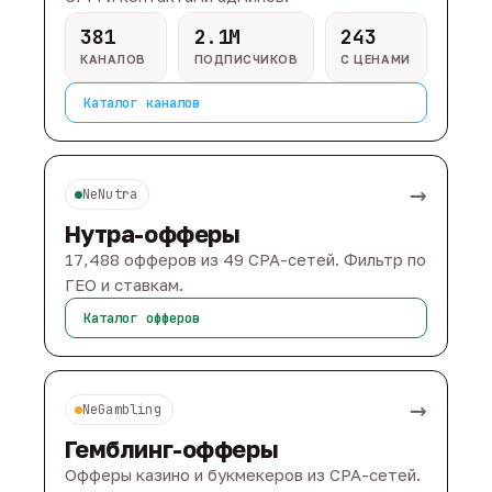
381
2.1M
243
КАНАЛОВ
ПОДПИСЧИКОВ
С ЦЕНАМИ
Каталог каналов
→
NeNutra
Нутра-офферы
17,488 офферов из 49 CPA-сетей. Фильтр по
ГЕО и ставкам.
Каталог офферов
→
NeGambling
Гемблинг-офферы
Офферы казино и букмекеров из CPA-сетей.