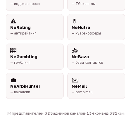
— индекс спроса
— TG-каналы
⚠️
💊
NeRating
NeNutra
— антирейтинг
— нутра-офферы
🎰
📥
NeGambling
NeBaza
— гемблинг
— базы контактов
💼
✉️
NeArbiHunter
NeMail
— вакансии
— temp mail
·
804
представителей
·
325
админов каналов
·
134
команд
·
381
каналов