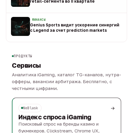
retail-сегмента во II квартале
08 авг
ФИНАНСЫ
Genius Sports видит ускорение синергий
с Legend за счет prediction markets
08 авг
ПРОДУКТЫ
Сервисы
Аналитика iGaming, каталог TG-каналов, нутра-
офферы, вакансии арбитража. Бесплатно, с
честными цифрами.
→
NeBlask
Индекс спроса iGaming
Поисковый спрос на бренды казино и
букмекеров. Clickstream, Chrome UX,