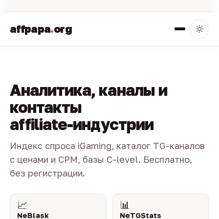
affpapa
.
org
Аналитика, каналы и
контакты
affiliate-индустрии
Индекс спроса iGaming, каталог TG-каналов
с ценами и CPM, базы C-level. Бесплатно,
без регистрации.
📈
📊
NeBlask
NeTGStats