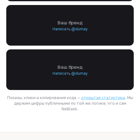
Ваш бренд
Написать @dumay
Ваш бренд
Написать @dumay
Показы, клики и копирования кода —
открытая статистика
. Мы
держим цифры публичными по той же логике, что и сам
NeBlask.