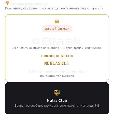
Спонсоры проекта
Компании, которые помогают держать аналитику открытой
ЗОЛОТОЙ СПОНСОР
AI-аналитика спроса на iGaming — индекс, тренды, конкуренты
ПРОМОКОД ОТ NEBLASK
NEBLASK1
−15% на подписку · до 1 сентября
пока строится NeBlask
Nutra.Club
Закрытое сообщество Nutra-вертикали от команды M1