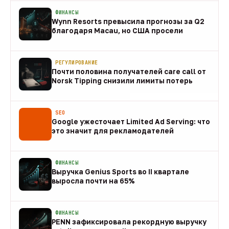
ФИНАНСЫ
Wynn Resorts превысила прогнозы за Q2
благодаря Macau, но США просели
09 авг
РЕГУЛИРОВАНИЕ
Почти половина получателей care call от
Norsk Tipping снизили лимиты потерь
08 авг
SEO
Google ужесточает Limited Ad Serving: что
это значит для рекламодателей
08 авг
ФИНАНСЫ
Выручка Genius Sports во II квартале
выросла почти на 65%
08 авг
ФИНАНСЫ
PENN зафиксировала рекордную выручку