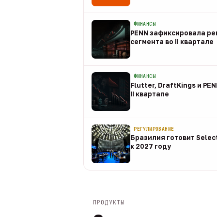
08 авг
ФИНАНСЫ
PENN зафиксировала рек
сегмента во II квартале
08 авг
ФИНАНСЫ
Flutter, DraftKings и PE
II квартале
08 авг
РЕГУЛИРОВАНИЕ
Бразилия готовит Selec
к 2027 году
08 авг
ПРОДУКТЫ