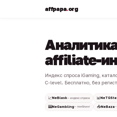
affpapa
.
org
Аналитика
affiliate-
Индекс спроса iGaming, катал
C-level. Бесплатно, без регис
📈
📊
NeBlask
NeTGSta
— индекс спроса
🎰
📥
NeGambling
NeBaza
— гемблинг
—