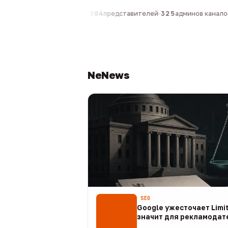
компаний
·
1 630
персон
·
804
представителей
·
325
админов каналов
·
NeNews
SEO
Google ужесточает Limit
значит для рекламодат