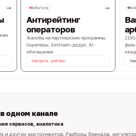
→
→
NeRating
Ne
ы
Антирейтинг
Ва
операторов
ар
вкам
Жалобы на партнёрские программы.
1100
Скреперы, SimHash-дедуп, AI-
филь
обогащение.
кажд
Смотреть рейтинг
См
 в одном канале
ния сервисов, аналитика
ts и других инструментов. Разборы брендов, регулято