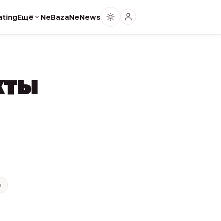
ting
Ещё
NeBaza
NeNews
кты
ы