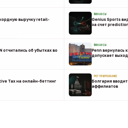
08 авг
ФИНАНСЫ
ордную выручку retail-
Genius Sports ви
за счет predictio
08 авг
ФИНАНСЫ
NN отчитались об убытках во
Penn вернулась к
допускает выход 
08 авг
РЕГУЛИРОВАНИЕ
tive Tax на онлайн-беттинг
Болгария вводит
аффилиатов
08 авг