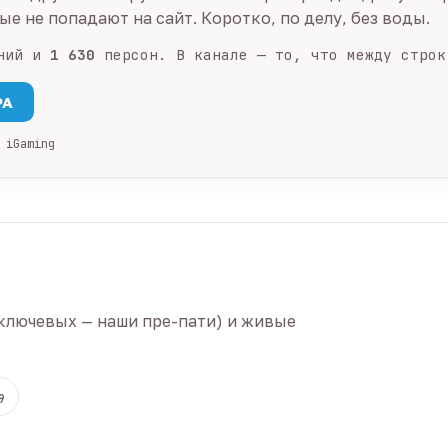
е не попадают на сайт. Коротко, по делу, без воды.
ний и
1 630
персон. В канале — то, что между строк
PA
 iGaming
ключевых — наши пре-пати) и живые
9