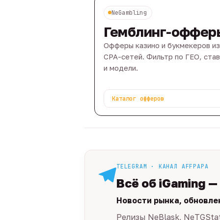
NeGambling
Гемблинг-оффер
Офферы казино и букмекеров из
CPA-сетей. Фильтр по ГЕО, ста
и модели.
Каталог офферов
TELEGRAM · КАНАЛ AFFPAPA
Всё об iGaming —
Новости рынка, обновле
Релизы NeBlask, NeTGSta