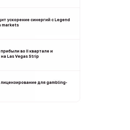
дит ускорение синергий с Legend
n markets
 прибыли во II квартале и
на Las Vegas Strip
 лицензирование для gambling-