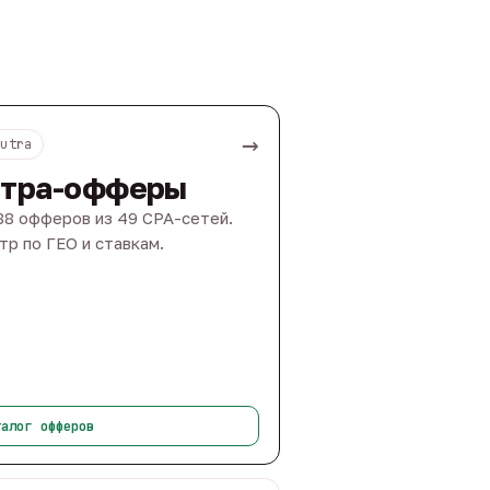
→
Nutra
тра-офферы
88 офферов из 49 CPA-сетей.
тр по ГЕО и ставкам.
талог офферов