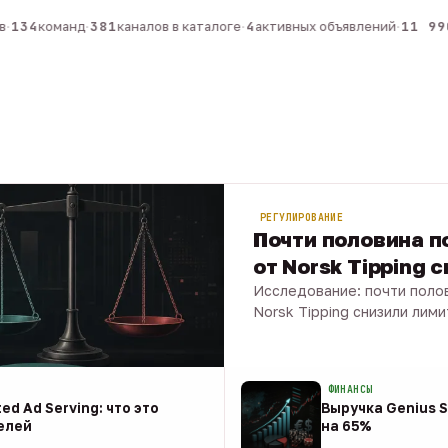
134
команд
·
381
каналов в каталоге
·
4
активных объявлений
·
11 990
РЕГУЛИРОВАНИЕ
Почти половина по
от Norsk Tipping 
Исследование: почти полов
Norsk Tipping снизили лими
08 авг · 1 мин
ФИНАНСЫ
ed Ad Serving: что это
Выручка Genius S
елей
на 65%