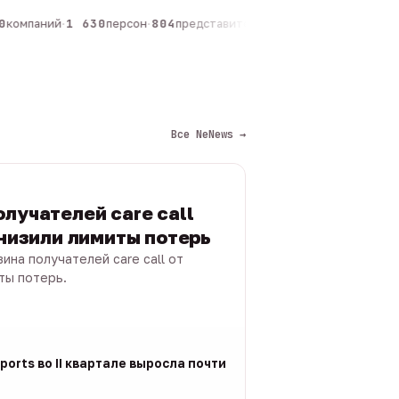
компаний
·
1 630
персон
·
804
представителей
·
325
админов каналов
·
Все NeNews →
лучателей care call
снизили лимиты потерь
ина получателей care call от
ты потерь.
ports во II квартале выросла почти