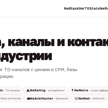
NeBlask
NeTGStats
NeRa
, каналы и конта
индустрии
ог TG-каналов с ценами и CPM, базы
трации.
⚠️
💊
ts
NeRating
NeNutra
— TG-каналы
— антирейтинг
— нутра-оффер
💼
✉️
NeArbiHunter
NeMail
 базы контактов
— вакансии
— temp mail