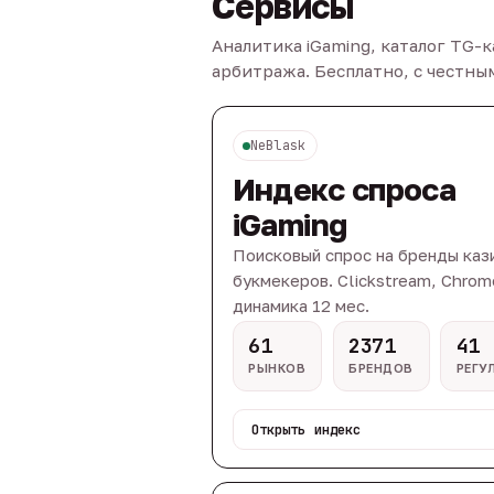
Сервисы
Аналитика iGaming, каталог TG-
арбитража. Бесплатно, с честн
NeBlask
Индекс спроса
iGaming
Поисковый спрос на бренды каз
букмекеров. Clickstream, Chrom
динамика 12 мес.
61
2371
41
РЫНКОВ
БРЕНДОВ
РЕГУ
Открыть индекс