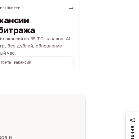
→
ArbiHunter
кансии
битража
+ вакансий из 35 TG-каналов. AI-
тр, без дублей, обновление
ый час.
отреть вакансии
ров и