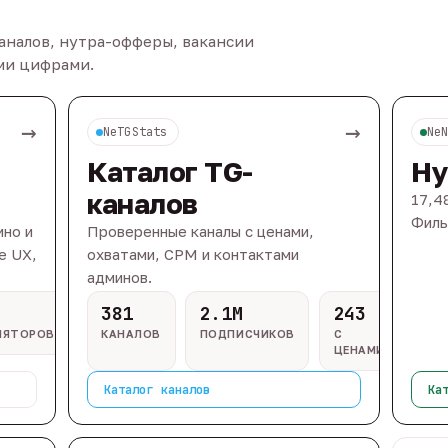
каналов, нутра-офферы, вакансии
ыми цифрами.
→
→
NeTGStats
Ne
Каталог TG-
Ну
каналов
17,4
Филь
ино и
Проверенные каналы с ценами,
e UX,
охватами, CPM и контактами
админов.
381
2.1M
243
ЛЯТОРОВ
КАНАЛОВ
ПОДПИСЧИКОВ
С
ЦЕНАМИ
Каталог каналов
Ка