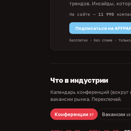
трендов. Инсайды, которы
На сайте —
11 990
компа
Подписаться на AFFPA
бесплатно · без спама · только
Что в индустрии
Календарь конференций (вокруг 
вакансии рынка. Переключай.
Конференции
Вакансии
87
68