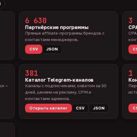
й
6 630
3 
Партнёрские программы
CPA
Прямые affiliate-программы брендов с
CPA
контактами менеджеров.
кон
CSV
JSON
C
381
1 
Каталог Telegram-каналов
Ко
ки —
Каналы с подписчиками, охватом за 30
Пер
дней, ценами на рекламу, CPM и
ист
контактами админов.
Открыть каталог
CSV
JSON
C