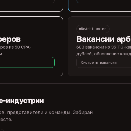
NeArbiHunter
феров
Вакансии ар
ров из 58 CPA-
683 вакансии из 35 TG-ка
м.
дублей, обновление кажд
Смотреть вакансии
te-индустрии
ов, представители и команды. Забирай
есте.