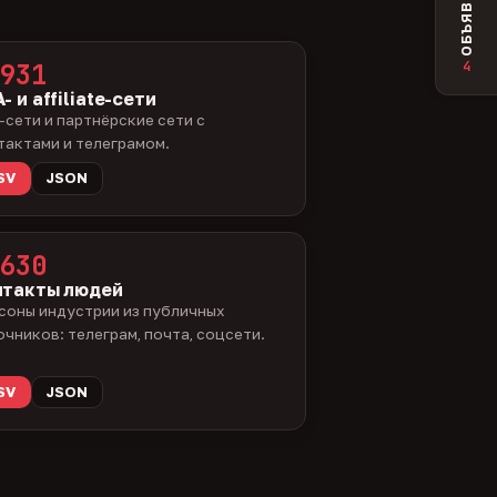
ОБЪЯВЛЕНИЯ
4
931
- и affiliate-сети
-сети и партнёрские сети с
тактами и телеграмом.
SV
JSON
630
нтакты людей
соны индустрии из публичных
очников: телеграм, почта, соцсети.
SV
JSON