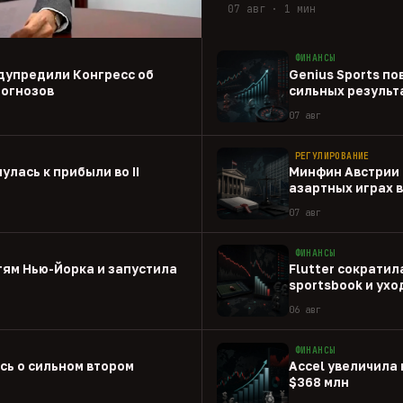
07 авг · 1 мин
ФИНАНСЫ
дупредили Конгресс об
Genius Sports по
рогнозов
сильных результа
07 авг
РЕГУЛИРОВАНИЕ
улась к прибыли во II
Минфин Австрии 
азартных играх 
07 авг
ФИНАНСЫ
стям Нью-Йорка и запустила
Flutter сократил
sportsbook и ух
06 авг
ФИНАНСЫ
ась о сильном втором
Accel увеличила 
$368 млн