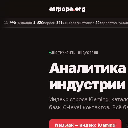
affpapa
.
org
90
1 630
381
804
325
компаний
персон
каналов в каталоге
представителей
адм
•
•
•
•
ИНСТРУМЕНТЫ ИНДУСТРИИ
Аналитика и
индустрии
Индекс спроса iGaming, катал
базы C-level контактов. Всё б
NeBlask — индекс iGaming