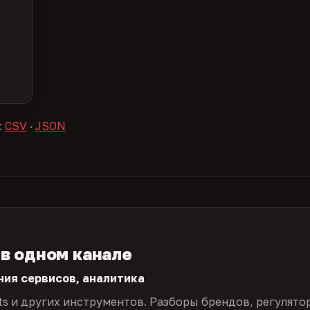
:
CSV
·
JSON
 в одном канале
ния сервисов, аналитика
ts и других инструментов. Разборы брендов, регулято