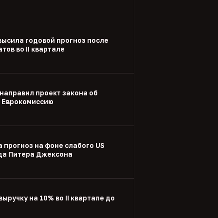
высила годовой прогноз после
тов во II квартале
направил проект закона об
в Еврокомиссию
а прогноз на фоне слабого US
ода Питера Джексона
выручку на 10% во II квартале до