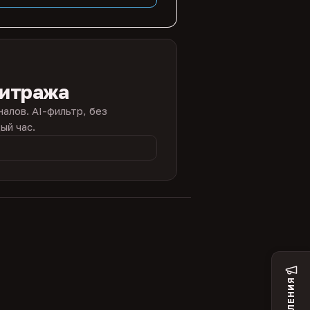
битража
налов. AI-фильтр, без
ый час.