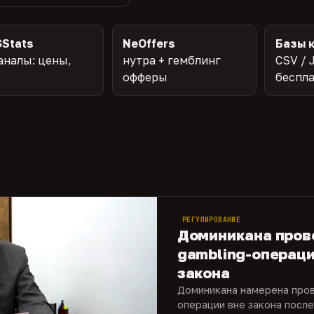
Stats
NeOffers
Базы 
аналы: цены,
нутра + гемблинг
CSV / 
офферы
беспл
РЕГУЛИРОВАНИЕ
Доминикана пров
gambling-операци
закона
Доминикана намерена пров
операции вне закона после