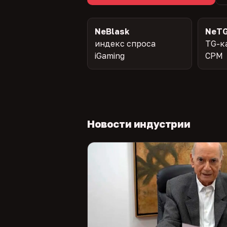
NeBlask
NeTG
индекс спроса
TG-к
iGaming
CPM
Новости индустрии