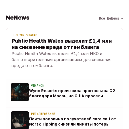
NeNews
Все NeNews →
РЕГУЛИРОВАНИЕ
Public Health Wales выделит £1,4 млн
на снижение вреда от гемблинга
Public Health Wales выделит £1,4 млн НКО и
благотворительным организациям для снижения
вреда от гемблинга.
09 авг · 1 мин
ФИНАНСЫ
Wynn Resorts превысила прогнозы за Q2
благодаря Macau, но США просели
09 авг
РЕГУЛИРОВАНИЕ
Почти половина получателей care call от
Norsk Tipping снизили лимиты потерь