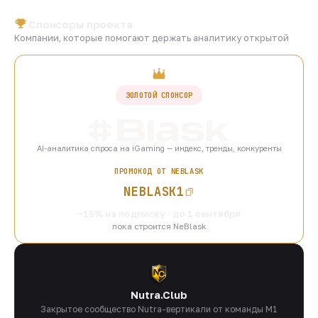
Спонсоры проекта
Компании, которые помогают держать аналитику открытой
ЗОЛОТОЙ СПОНСОР
AI-аналитика спроса на iGaming — индекс, тренды, конкуренты
ПРОМОКОД ОТ NEBLASK
NEBLASK1
−15% на подписку · до 1 сентября
пока строится NeBlask
Nutra.Club
Закрытое сообщество Nutra-вертикали от команды M1