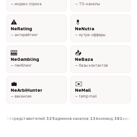
— индекс спроса
— TG-каналы
⚠️
💊
NeRating
NeNutra
— антирейтинг
— нутра-офферы
🎰
📥
NeGambling
NeBaza
— гемблинг
— базы контактов
💼
✉️
NeArbiHunter
NeMail
— вакансии
— temp mail
·
804
представителей
·
325
админов каналов
·
134
команд
·
381
каналов 