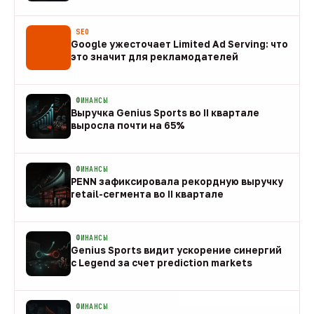
08 авг
SEO
Google ужесточает Limited Ad Serving: что
это значит для рекламодателей
08 авг
ФИНАНСЫ
Выручка Genius Sports во II квартале
выросла почти на 65%
08 авг
ФИНАНСЫ
PENN зафиксировала рекордную выручку
retail-сегмента во II квартале
08 авг
ФИНАНСЫ
Genius Sports видит ускорение синергий
с Legend за счет prediction markets
08 авг
ФИНАНСЫ