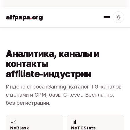
affpapa
.
org
Аналитика, каналы и
контакты
affiliate-индустрии
Индекс спроса iGaming, каталог TG-каналов
с ценами и CPM, базы C-level. Бесплатно,
без регистрации.
📈
📊
NeBlask
NeTGStats