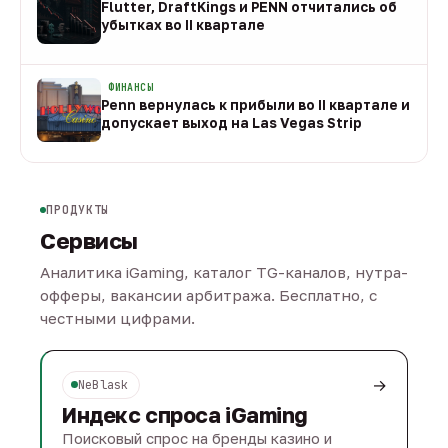
Flutter, DraftKings и PENN отчитались об
убытках во II квартале
08 авг
ФИНАНСЫ
Penn вернулась к прибыли во II квартале и
допускает выход на Las Vegas Strip
08 авг
ПРОДУКТЫ
Сервисы
Аналитика iGaming, каталог TG-каналов, нутра-
офферы, вакансии арбитража. Бесплатно, с
честными цифрами.
→
NeBlask
Индекс спроса iGaming
Поисковый спрос на бренды казино и