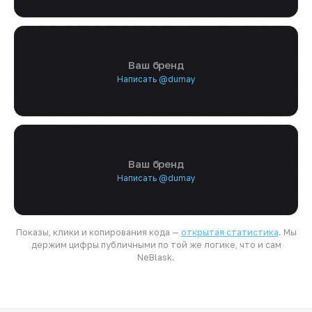
Ваш бренд
Написать @dumay
Ваш бренд
Написать @dumay
Показы, клики и копирования кода —
открытая статистика
. Мы
держим цифры публичными по той же логике, что и сам
NeBlask.