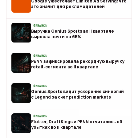
Google ужесточает Limited Ad Serving: что
это значит для рекламодателей
08 авг
ФИНАНСЫ
Выручка Genius Sports во II квартале
выросла почти на 65%
08 авг
ФИНАНСЫ
PENN зафиксировала рекордную выручку
retail-сегмента во II квартале
08 авг
ФИНАНСЫ
Genius Sports видит ускорение синергий
с Legend за счет prediction markets
08 авг
ФИНАНСЫ
Flutter, DraftKings и PENN отчитались об
убытках во II квартале
08 авг