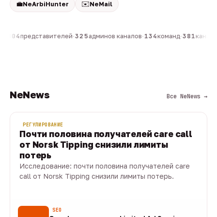
💼
✉️
NeArbiHunter
NeMail
н
·
804
представителей
·
325
админов каналов
·
134
команд
·
381
каналов
NeNews
Все NeNews →
РЕГУЛИРОВАНИЕ
Почти половина получателей care call
от Norsk Tipping снизили лимиты
потерь
Исследование: почти половина получателей care
call от Norsk Tipping снизили лимиты потерь.
08 авг · 1 мин
SEO