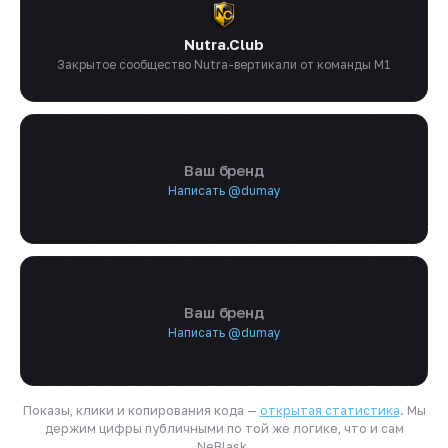
Nutra.Club
Закрытое сообщество Nutra-вертикали от команды M1
Ваш бренд
Написать @dumay
Ваш бренд
Написать @dumay
Показы, клики и копирования кода —
открытая статистика
. Мы
держим цифры публичными по той же логике, что и сам
NeBlask.