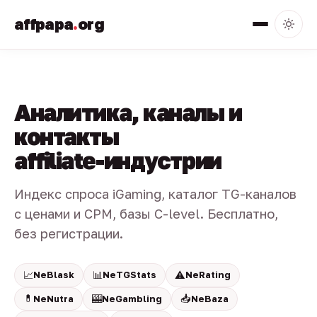
affpapa
.
org
Аналитика, каналы и
контакты
affiliate-индустрии
Индекс спроса iGaming, каталог TG-каналов
с ценами и CPM, базы C-level. Бесплатно,
без регистрации.
📈
📊
⚠️
NeBlask
NeTGStats
NeRating
💊
🎰
📥
NeNutra
NeGambling
NeBaza