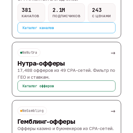
381
2.1M
243
КАНАЛОВ
ПОДПИСЧИКОВ
С ЦЕНАМИ
Каталог каналов
→
NeNutra
Нутра-офферы
17,488 офферов из 49 CPA-сетей. Фильтр по
ГЕО и ставкам.
Каталог офферов
→
NeGambling
Гемблинг-офферы
Офферы казино и букмекеров из CPA-сетей.