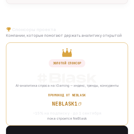
Спонсоры проекта
Компании, которые помогают держать аналитику открытой
ЗОЛОТОЙ СПОНСОР
AI-аналитика спроса на iGaming — индекс, тренды, конкуренты
ПРОМОКОД ОТ NEBLASK
NEBLASK1
−15% на подписку · до 1 сентября
пока строится NeBlask