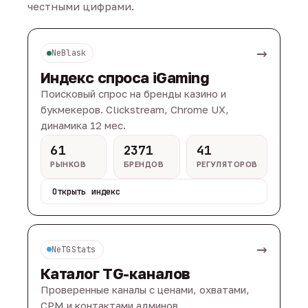
честными цифрами.
→
NeBlask
Индекс спроса iGaming
Поисковый спрос на бренды казино и
букмекеров. Clickstream, Chrome UX,
динамика 12 мес.
61
2371
41
РЫНКОВ
БРЕНДОВ
РЕГУЛЯТОРОВ
Открыть индекс
→
NeTGStats
Каталог TG-каналов
Проверенные каналы с ценами, охватами,
CPM и контактами админов.