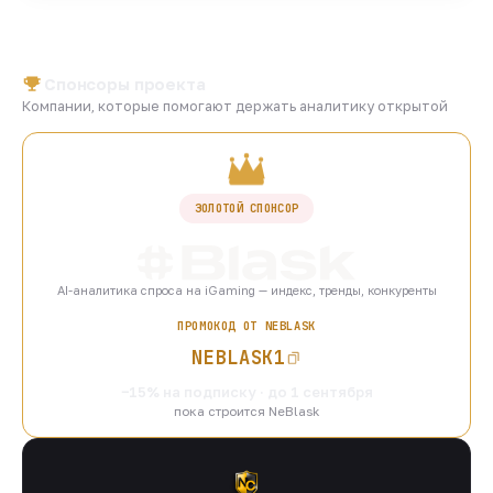
Спонсоры проекта
Компании, которые помогают держать аналитику открытой
ЗОЛОТОЙ СПОНСОР
AI-аналитика спроса на iGaming — индекс, тренды, конкуренты
ПРОМОКОД ОТ NEBLASK
NEBLASK1
−15% на подписку · до 1 сентября
пока строится NeBlask