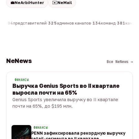
💼
✉️
NeArbiHunter
NeMail
н
·
804
представителей
·
325
админов каналов
·
134
команд
·
381
каналов
NeNews
Все NeNews →
ФИНАНСЫ
Выручка Genius Sports во II квартале
выросла почти на 65%
Genius Sports увеличила выручку во II квартале
почти на 65%, до $195 млн.
08 авг · 1 мин
ФИНАНСЫ
PENN зафиксировала рекордную выручку
retail-сегмента во II квартале