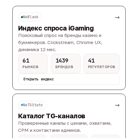
→
NeBlask
Индекс спроса iGaming
Поисковый спрос на бренды казино и
букмекеров. Clickstream, Chrome UX,
динамика 12 мес.
61
1439
41
РЫНКОВ
БРЕНДОВ
РЕГУЛЯТОРОВ
Открыть индекс
→
NeTGStats
Каталог TG-каналов
Проверенные каналы с ценами, охватами,
CPM и контактами админов.