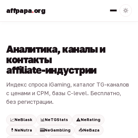
affpapa
.
org
Аналитика, каналы и
контакты
affiliate-индустрии
Индекс спроса iGaming, каталог TG-каналов
с ценами и CPM, базы C-level. Бесплатно,
без регистрации.
📈
📊
⚠️
NeBlask
NeTGStats
NeRating
💊
🎰
📥
NeNutra
NeGambling
NeBaza