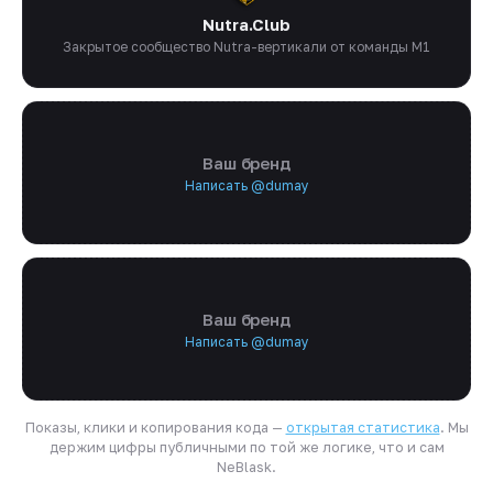
Nutra.Club
Закрытое сообщество Nutra-вертикали от команды M1
Ваш бренд
Написать @dumay
Ваш бренд
Написать @dumay
Показы, клики и копирования кода —
открытая статистика
. Мы
держим цифры публичными по той же логике, что и сам
NeBlask.