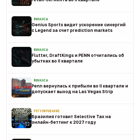
08 авг
ФИНАНСЫ
Genius Sports видит ускорение синергий
с Legend за счет prediction markets
08 авг
ФИНАНСЫ
Flutter, DraftKings и PENN отчитались об
убытках во II квартале
08 авг
ФИНАНСЫ
Penn вернулась к прибыли во II квартале и
допускает выход на Las Vegas Strip
08 авг
РЕГУЛИРОВАНИЕ
Бразилия готовит Selective Tax на
онлайн-беттинг к 2027 году
08 авг