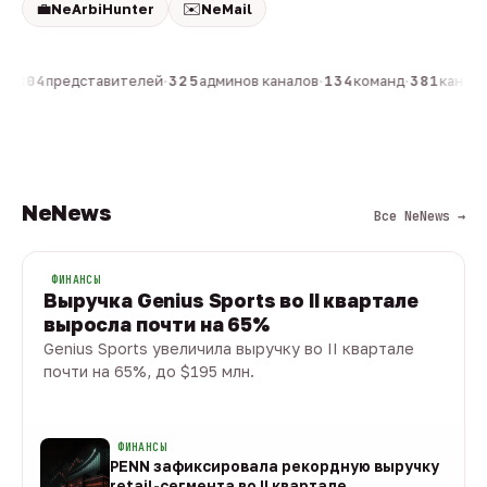
💼
✉️
NeArbiHunter
NeMail
н
·
804
представителей
·
325
админов каналов
·
134
команд
·
381
каналов
NeNews
Все NeNews →
ФИНАНСЫ
Выручка Genius Sports во II квартале
выросла почти на 65%
Genius Sports увеличила выручку во II квартале
почти на 65%, до $195 млн.
08 авг · 1 мин
ФИНАНСЫ
PENN зафиксировала рекордную выручку
retail-сегмента во II квартале