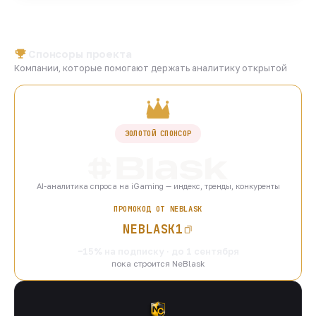
Спонсоры проекта
Компании, которые помогают держать аналитику открытой
ЗОЛОТОЙ СПОНСОР
AI-аналитика спроса на iGaming — индекс, тренды, конкуренты
ПРОМОКОД ОТ NEBLASK
NEBLASK1
−15% на подписку · до 1 сентября
пока строится NeBlask