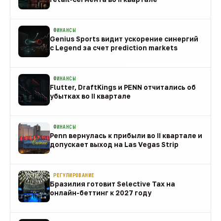
08 авг
ФИНАНСЫ
Genius Sports видит ускорение синергий
с Legend за счет prediction markets
08 авг
ФИНАНСЫ
Flutter, DraftKings и PENN отчитались об
убытках во II квартале
08 авг
ФИНАНСЫ
Penn вернулась к прибыли во II квартале и
допускает выход на Las Vegas Strip
08 авг
РЕГУЛИРОВАНИЕ
Бразилия готовит Selective Tax на
онлайн-беттинг к 2027 году
08 авг