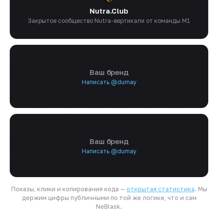
Nutra.Club
Закрытое сообщество Nutra-вертикали от команды M1
Ваш бренд
Написать @dumay
Ваш бренд
Написать @dumay
Показы, клики и копирования кода —
открытая статистика
. Мы
держим цифры публичными по той же логике, что и сам
NeBlask.