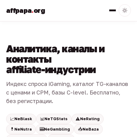
affpapa
.
org
Аналитика, каналы и
контакты
affiliate-индустрии
Индекс спроса iGaming, каталог TG-каналов
с ценами и CPM, базы C-level. Бесплатно,
без регистрации.
📈
📊
⚠️
NeBlask
NeTGStats
NeRating
💊
🎰
📥
NeNutra
NeGambling
NeBaza