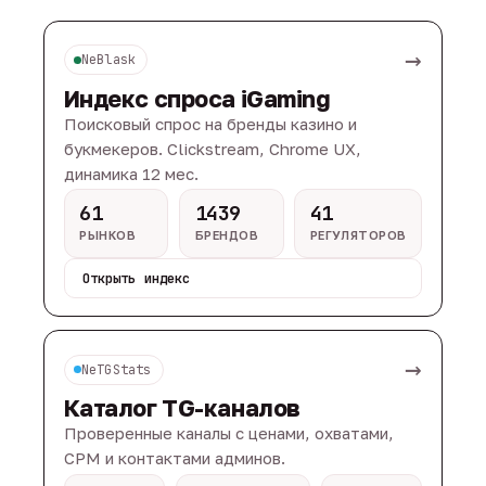
→
NeBlask
Индекс спроса iGaming
Поисковый спрос на бренды казино и
букмекеров. Clickstream, Chrome UX,
динамика 12 мес.
61
1439
41
РЫНКОВ
БРЕНДОВ
РЕГУЛЯТОРОВ
Открыть индекс
→
NeTGStats
Каталог TG-каналов
Проверенные каналы с ценами, охватами,
CPM и контактами админов.