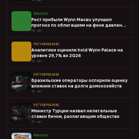
ФИНАНСЫ
Рост прибыли Wynn Macau улучшил
прогноз по облигациям на фоне давления
capex
06 авг
РЕГУЛИРОВАНИЕ
Аналитики оценили hold Wynn Palace на
уровне 29,7% во 2Q26
06 авг
РЕГУЛИРОВАНИЕ
Бразильские операторы оспорили оценку
влияния ставок на долги домохозяйств
06 авг
РЕГУЛИРОВАНИЕ
Министр Турции назвал нелегальные
ставки бичом, разлагающим общество
06 авг
ФИНАНСЫ