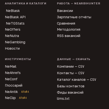
АНАЛИТИКА И КАТАЛОГИ
РАБОТА — NEARBIHUNTER
NeBlask
Вакансии
NeBlask API
Зарплатные отчёты
NeTGStats
Сравнения
NeOffers
Методология
NeNutra
RSS вакансий
NeGambling
Новости
ИНСТРУМЕНТЫ
ДАННЫЕ — СКАЧАТЬ
NeMail
Компании —
CSV
NeAhrefs
Контакты —
CSV
NeConf
Каталог каналов —
CSV
Глоссарий
Базы контактов
NeAntik
АЛЬФА
Фиды вакансий
NeClip
АЛЬФА
llms.txt