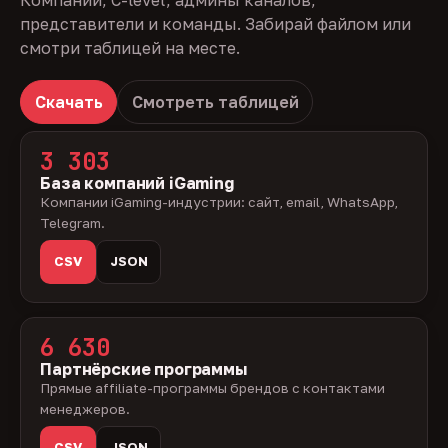
Компании, C-level, админы каналов,
представители и команды. Забирай файлом или
смотри таблицей на месте.
Скачать
Смотреть таблицей
3 303
База компаний iGaming
Компании iGaming-индустрии: сайт, email, WhatsApp,
Telegram.
CSV
JSON
6 630
Партнёрские программы
Прямые affiliate-программы брендов с контактами
менеджеров.
CSV
JSON