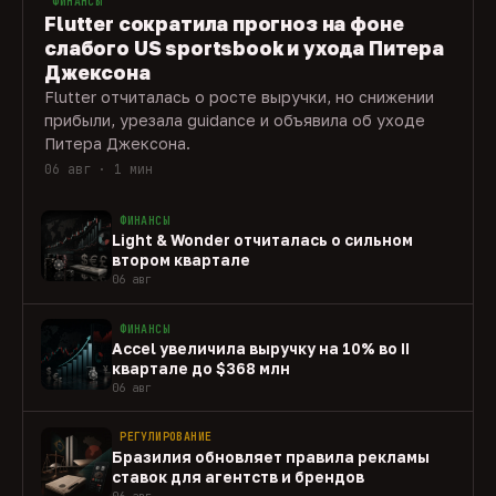
ФИНАНСЫ
Flutter сократила прогноз на фоне
слабого US sportsbook и ухода Питера
Джексона
Flutter отчиталась о росте выручки, но снижении
прибыли, урезала guidance и объявила об уходе
Питера Джексона.
06 авг · 1 мин
ФИНАНСЫ
Light & Wonder отчиталась о сильном
втором квартале
06 авг
ФИНАНСЫ
Accel увеличила выручку на 10% во II
квартале до $368 млн
06 авг
РЕГУЛИРОВАНИЕ
Бразилия обновляет правила рекламы
ставок для агентств и брендов
06 авг