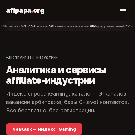
affpapa
.
org
1 630
381
804
325
мпаний
персон
каналов в каталоге
представителей
админо
•
•
•
•
ИНСТРУМЕНТЫ ИНДУСТРИИ
Аналитика и сервисы
affiliate-индустрии
Индекс спроса iGaming, каталог TG-каналов,
вакансии арбитража, базы C-level контактов.
Всё бесплатно, без регистрации.
NeBlask — индекс iGaming