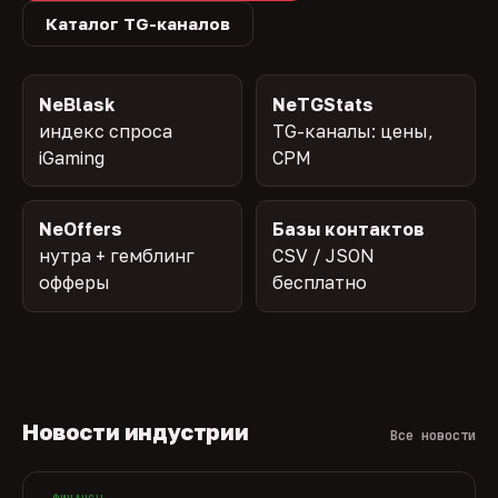
Каталог TG-каналов
NeBlask
NeTGStats
индекс спроса
TG-каналы: цены,
iGaming
CPM
NeOffers
Базы контактов
нутра + гемблинг
CSV / JSON
офферы
бесплатно
Новости индустрии
Все новости