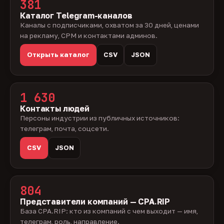
381
Каталог Telegram-каналов
Каналы с подписчиками, охватом за 30 дней, ценами
на рекламу, CPM и контактами админов.
Открыть каталог
CSV
JSON
1 630
Контакты людей
Персоны индустрии из публичных источников:
телеграм, почта, соцсети.
CSV
JSON
804
Представители компаний — CPA.RIP
База CPA.RIP: кто из компаний с чем выходит — имя,
телеграм, роль, направление.