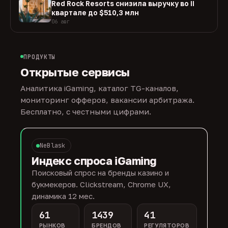
Red Rock Resorts снизила выручку во II
квартале до $510,3 млн
06 авг
ПРОДУКТЫ
Открытые сервисы
Аналитика iGaming, каталог TG-каналов,
мониторинг офферов, вакансии арбитража.
Бесплатно, с честными цифрами.
NeBlask
Индекс спроса iGaming
Поисковый спрос на бренды казино и
букмекеров. Clickstream, Chrome UX,
динамика 12 мес.
61
1439
41
РЫНКОВ
БРЕНДОВ
РЕГУЛЯТОРОВ