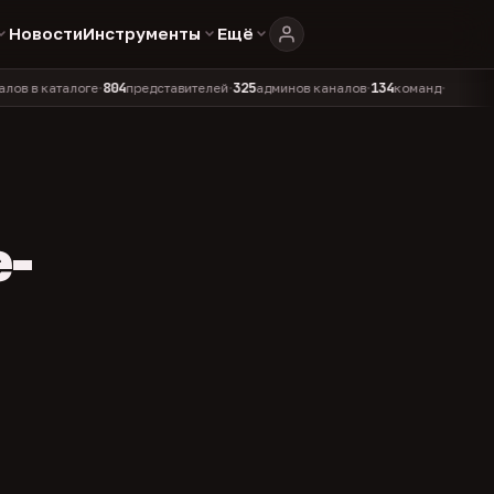
Новости
Инструменты
Ещё
804
325
134
аталоге
представителей
админов каналов
команд
•
•
•
•
e-