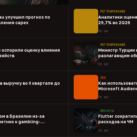
РЕГУЛИРОВАНИЕ
au улучшил прогноз по
Аналитики оценил
вления capex
29,7% во 2Q26
06 авг
РЕГУЛИРОВАНИЕ
 оспорили оценку влияния
Министр Турции 
зяйств
разлагающим об
06 авг
SEO
а выручку во II квартале до
Как использовать
Microsoft Audien
06 авг
ФИНАНСЫ
ом в Бразилии из-за
Flutter сократил
етних к gambling-
расходов на ЧМ
06 авг