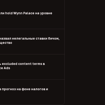
и hold Wynn Palace на уровне
назвал нелегальные ставки бичом,
щество
 excluded content terms в
ce Ads
а прогноз на фоне налогов и