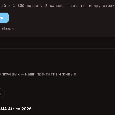
ний и
1 630
персон. В канале — то, что между строк
PA
 iGaming
ключевых — наши пре-пати) и живые
8
GMA Africa 2026