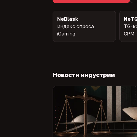
NeBlask
NeTG
индекс спроса
TG-к
iGaming
CPM
Новости индустрии