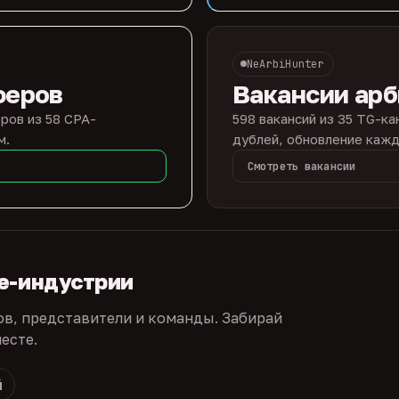
NeArbiHunter
феров
Вакансии ар
ров из 58 CPA-
598 вакансий из 35 TG-ка
м.
дублей, обновление кажд
Смотреть вакансии
te-индустрии
ов, представители и команды. Забирай
есте.
й