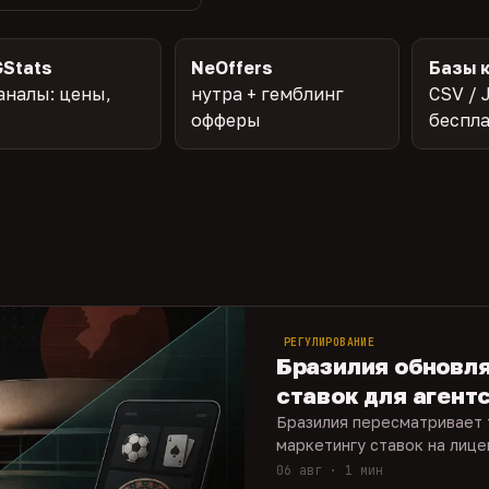
Stats
NeOffers
Базы 
аналы: цены,
нутра + гемблинг
CSV / 
офферы
беспл
РЕГУЛИРОВАНИЕ
Бразилия обновл
ставок для агент
Бразилия пересматривает 
маркетингу ставок на лиц
06 авг · 1 мин