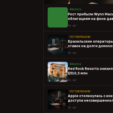
ФИНАНСЫ
Рост прибыли Wynn Mac
облигациям на фоне да
06 авг
РЕГУЛИРОВАНИЕ
Бразильские операторы
ставок на долги домохо
06 авг
ФИНАНСЫ
Red Rock Resorts снизил
$510,3 млн
06 авг
РЕГУЛИРОВАНИЕ
Apple столкнулась с иск
доступа несовершеннол
приложениям
06 авг