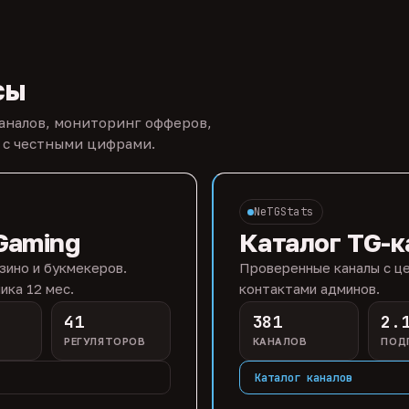
сы
каналов, мониторинг офферов,
 с честными цифрами.
NeTGStats
Gaming
Каталог TG-к
зино и букмекеров.
Проверенные каналы с це
ика 12 мес.
контактами админов.
41
381
2.
РЕГУЛЯТОРОВ
КАНАЛОВ
ПОД
Каталог каналов