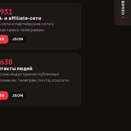
ОБЪЯВЛЕНИЯ
931
4
- и affiliate-сети
-сети и партнёрские сети с
тактами и телеграмом.
SV
JSON
630
нтакты людей
соны индустрии из публичных
очников: телеграм, почта, соцсети.
SV
JSON