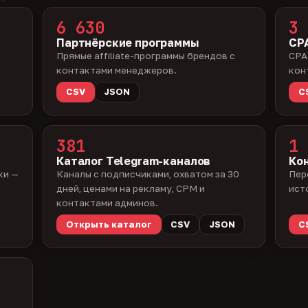
6 630
3 
Партнёрские программы
CPA
Прямые affiliate-программы брендов с
CPA
контактами менеджеров.
кон
CSV
JSON
C
381
1 
Каталог Telegram-каналов
Ко
ки —
Каналы с подписчиками, охватом за 30
Пер
дней, ценами на рекламу, CPM и
ист
контактами админов.
Открыть каталог
CSV
JSON
C