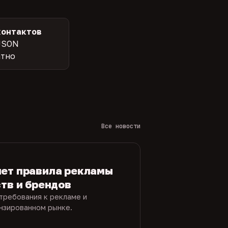
контактов
JSON
атно
Все новости
яет правила рекламы
ств и брендов
требования к рекламе и
ензированном рынке.