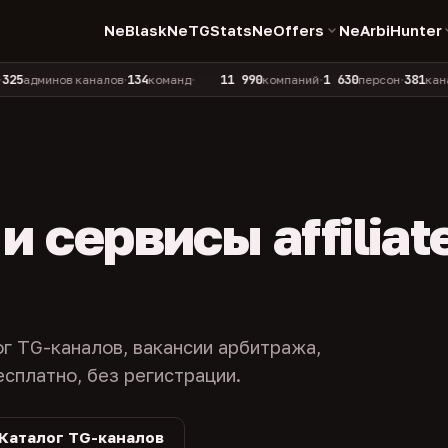
NeBlask
NeTGStats
NeOffers
NeArbiHunter
134
11 990
1 630
381
инов каналов
команд
компаний
персон
каналов в к
•
•
•
•
 сервисы affiliat
ог TG-каналов, вакансии арбитража,
есплатно, без регистрации.
Каталог TG-каналов