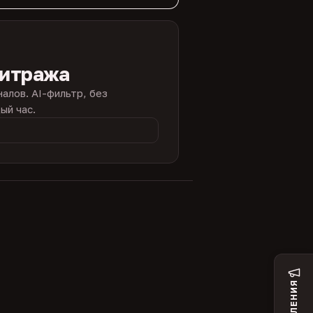
битража
налов. AI-фильтр, без
ый час.