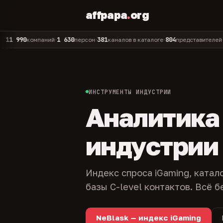
affpapa
.
org
0
1 630
381
804
325
компаний
персон
каналов в каталоге
представителей
адм
•
•
•
•
ИНСТРУМЕНТЫ ИНДУСТРИИ
Аналитика и
индустрии
Индекс спроса iGaming, катал
базы C-level контактов. Всё б
NeBlask — индекс iGaming