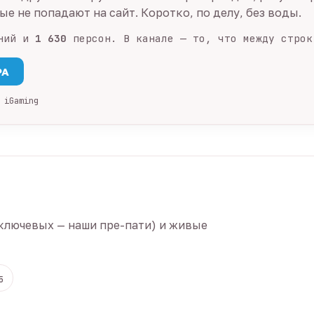
е не попадают на сайт. Коротко, по делу, без воды.
ний и
1 630
персон. В канале — то, что между строк
PA
 iGaming
ключевых — наши пре-пати) и живые
5