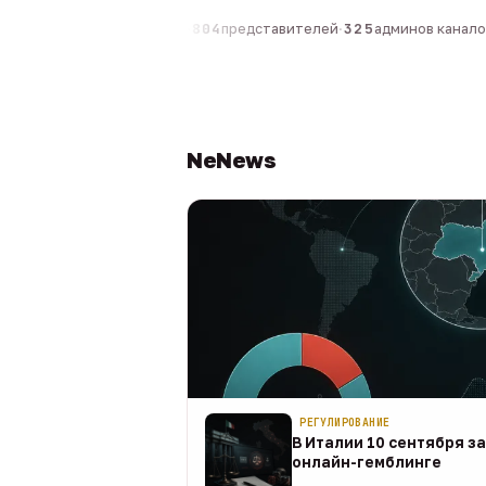
0
компаний
·
1 630
персон
·
804
представителей
·
325
админов каналов
·
NeNews
РЕГУЛИРОВАНИЕ
В Италии 10 сентября з
онлайн-гемблинге