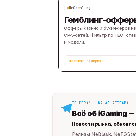
NeGambling
Гемблинг-оффер
Офферы казино и букмекеров из
CPA-сетей. Фильтр по ГЕО, ста
и модели.
Каталог офферов
TELEGRAM · КАНАЛ AFFPAPA
Всё об iGaming —
Новости рынка, обновле
Релизы NeBlask, NeTGSta