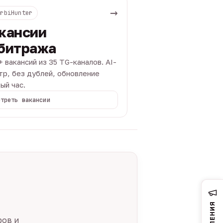
→
ArbiHunter
кансии
битража
+ вакансий из 35 TG-каналов. AI-
тр, без дублей, обновление
ый час.
отреть вакансии
ров и