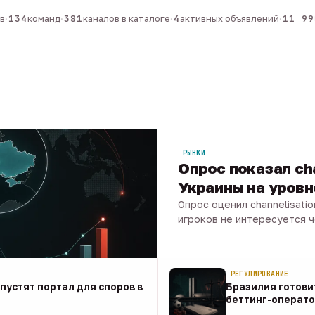
134
команд
·
381
каналов в каталоге
·
4
активных объявлений
·
11 990
РЫНКИ
Опрос показал ch
Украины на уров
Опрос оценил channelisati
игроков не интересуется 
07 авг · 1 мин
РЕГУЛИРОВАНИЕ
апустят портал для споров в
Бразилия готови
беттинг-операто