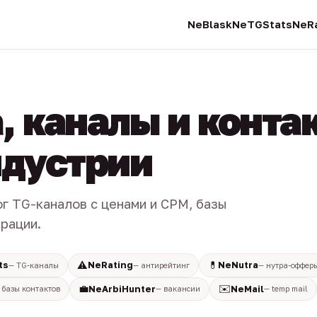
NeBlask
NeTGStats
NeRa
, каналы и конта
индустрии
ог TG-каналов с ценами и CPM, базы
трации.
⚠️
💊
ts
NeRating
NeNutra
— TG-каналы
— антирейтинг
— нутра-оффер
💼
✉️
NeArbiHunter
NeMail
 базы контактов
— вакансии
— temp mail