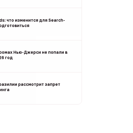
Ads: что изменится для Search-
подготовиться
ромах Нью-Джерси не попали в
26 год
разилии рассмотрит запрет
инга