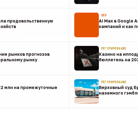
07 авг
SEO
ила продовольственную
AI Max в Google 
озяйств
кампаний и как 
07 авг
РЕГУЛИРОВАНИЕ
ние рынков прогнозов
Казино на иппод
еральному рынку
бюллетень на 20
07 авг
РЕГУЛИРОВАНИЕ
22 млн на промежуточные
Верховный суд Б
наземного гэмбл
07 авг