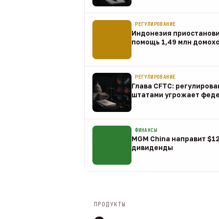
07 авг
РЕГУЛИРОВАНИЕ
Индонезия приостанов
помощь 1,49 млн домох
07 авг
РЕГУЛИРОВАНИЕ
Глава CFTC: регулирова
штатами угрожает фед
07 авг
ФИНАНСЫ
MGM China направит $1
дивиденды
07 авг
ПРОДУКТЫ