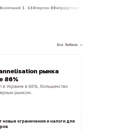
компаний
·
1 630
персон
·
804
представителей
·
325
админов каналов
·
Все NeNews →
annelisation рынка
не 86%
on в Украине в 86%, большинство
черным рынком.
т новые ограничения и налоги для
ров