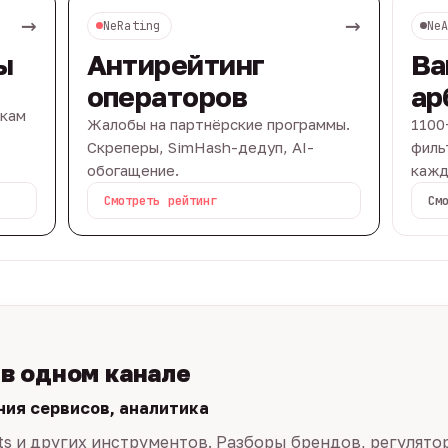
→
→
NeRating
Ne
ы
Антирейтинг
Ва
операторов
ар
вкам
Жалобы на партнёрские программы.
1100
Скреперы, SimHash-дедуп, AI-
филь
обогащение.
кажд
Смотреть рейтинг
См
 в одном канале
ния сервисов, аналитика
ts и других инструментов. Разборы брендов, регулято