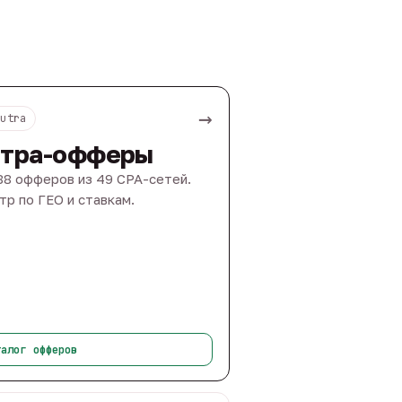
→
Nutra
тра-офферы
88 офферов из 49 CPA-сетей.
тр по ГЕО и ставкам.
талог офферов