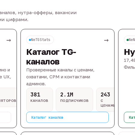
каналов, нутра-офферы, вакансии
ыми цифрами.
→
→
NeTGStats
Ne
Каталог TG-
Ну
каналов
17,4
Филь
ино и
Проверенные каналы с ценами,
e UX,
охватами, CPM и контактами
админов.
381
2.1M
243
ЛЯТОРОВ
КАНАЛОВ
ПОДПИСЧИКОВ
С
ЦЕНАМИ
Каталог каналов
Ка