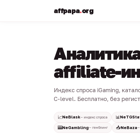
affpapa
.
org
Аналитика
affiliate-
Индекс спроса iGaming, катал
C-level. Бесплатно, без регис
📈
📊
NeBlask
NeTGSta
— индекс спроса
🎰
📥
NeGambling
NeBaza
— гемблинг
—