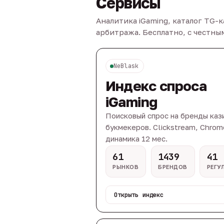
Сервисы
Аналитика iGaming, каталог TG-
арбитража. Бесплатно, с честн
NeBlask
Индекс спроса
iGaming
Поисковый спрос на бренды каз
букмекеров. Clickstream, Chrom
динамика 12 мес.
61
1439
41
РЫНКОВ
БРЕНДОВ
РЕГУ
Открыть индекс