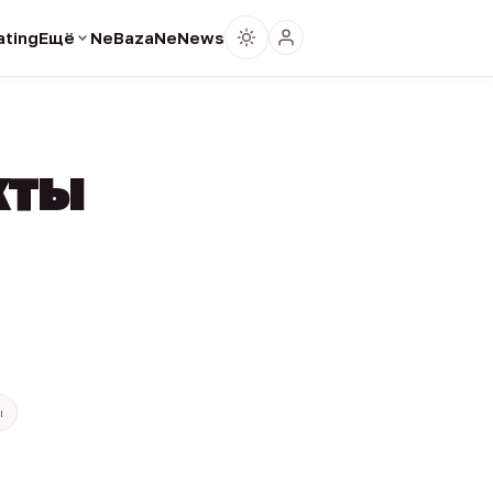
ting
Ещё
NeBaza
NeNews
кты
ы