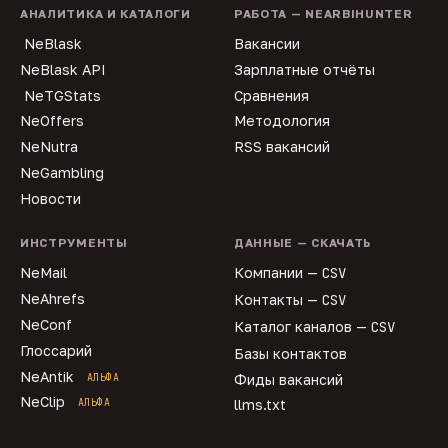
АНАЛИТИКА И КАТАЛОГИ
РАБОТА — NEARBIHUNTER
NeBlask
Вакансии
NeBlask API
Зарплатные отчёты
NeTGStats
Сравнения
NeOffers
Методология
NeNutra
RSS вакансий
NeGambling
Новости
ИНСТРУМЕНТЫ
ДАННЫЕ — СКАЧАТЬ
NeMail
Компании —
CSV
NeAhrefs
Контакты —
CSV
NeConf
Каталог каналов —
CSV
Глоссарий
Базы контактов
NeAntik
АЛЬФА
Фиды вакансий
NeClip
АЛЬФА
llms.txt