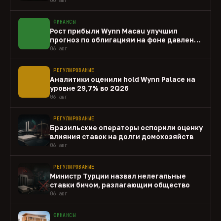
ФИНАНСЫ
Рост прибыли Wynn Macau улучшил
прогноз по облигациям на фоне давления
capex
06 авг
РЕГУЛИРОВАНИЕ
Аналитики оценили hold Wynn Palace на
уровне 29,7% во 2Q26
06 авг
РЕГУЛИРОВАНИЕ
Бразильские операторы оспорили оценку
влияния ставок на долги домохозяйств
06 авг
РЕГУЛИРОВАНИЕ
Министр Турции назвал нелегальные
ставки бичом, разлагающим общество
06 авг
ФИНАНСЫ