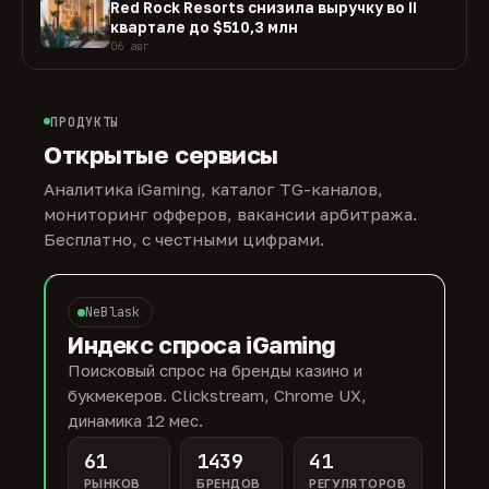
Red Rock Resorts снизила выручку во II
квартале до $510,3 млн
06 авг
ПРОДУКТЫ
Открытые сервисы
Аналитика iGaming, каталог TG-каналов,
мониторинг офферов, вакансии арбитража.
Бесплатно, с честными цифрами.
NeBlask
Индекс спроса iGaming
Поисковый спрос на бренды казино и
букмекеров. Clickstream, Chrome UX,
динамика 12 мес.
61
1439
41
РЫНКОВ
БРЕНДОВ
РЕГУЛЯТОРОВ