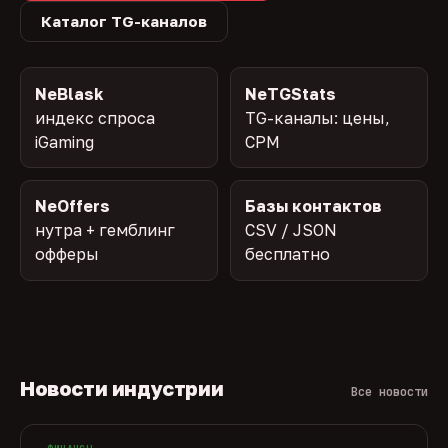
Каталог TG-каналов
NeBlask
NeTGStats
индекс спроса
TG-каналы: цены,
iGaming
CPM
NeOffers
Базы контактов
нутра + гемблинг
CSV / JSON
офферы
бесплатно
Новости индустрии
Все новости