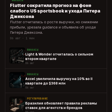
ФИНАНСЫ
Flutter сократила прогноз на фоне
слабого US sportsbook и ухода Питера
Джексона
Flutter отчиталась о росте выручки, но снижении
прибыли, урезала guidance и объявила об уходе
Питера Джексона.
06 авг · 1 мин
ФИНАНСЫ
Light & Wonder отчиталась о сильном
втором квартале
06 авг
ФИНАНСЫ
Accel увеличила выручку на 10% во II
квартале до $368 млн
06 авг
РЕГУЛИРОВАНИЕ
Бразилия обновляет правила рекламы
ставок для агентств и брендов
06 авг