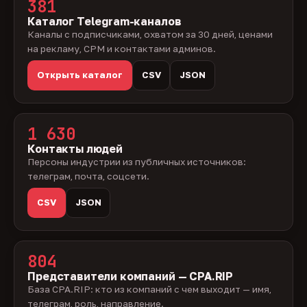
381
Каталог Telegram-каналов
Каналы с подписчиками, охватом за 30 дней, ценами
на рекламу, CPM и контактами админов.
Открыть каталог
CSV
JSON
1 630
Контакты людей
Персоны индустрии из публичных источников:
телеграм, почта, соцсети.
CSV
JSON
804
Представители компаний — CPA.RIP
База CPA.RIP: кто из компаний с чем выходит — имя,
телеграм, роль, направление.