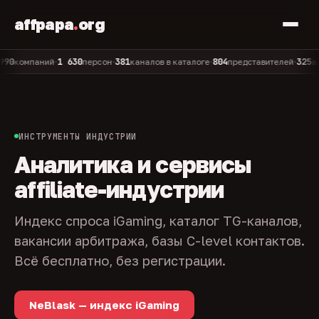
affpapa
.
org
1 630
381
804
325
омпаний
персон
каналов в каталоге
представителей
админо
•
•
•
•
ИНСТРУМЕНТЫ ИНДУСТРИИ
Аналитика и сервисы
affiliate-индустрии
Индекс спроса iGaming, каталог TG-каналов,
вакансии арбитража, базы C-level контактов.
Всё бесплатно, без регистрации.
NeBlask — индекс iGaming