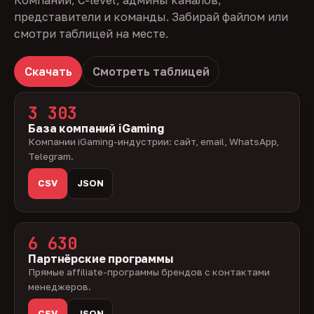
Компании, C-level, админы каналов,
представители и команды. Забирай файлом или
смотри таблицей на месте.
Скачать
Смотреть таблицей
3 303
База компаний iGaming
Компании iGaming-индустрии: сайт, email, WhatsApp,
Telegram.
CSV
JSON
6 630
Партнёрские программы
Прямые affiliate-программы брендов с контактами
менеджеров.
CSV
JSON