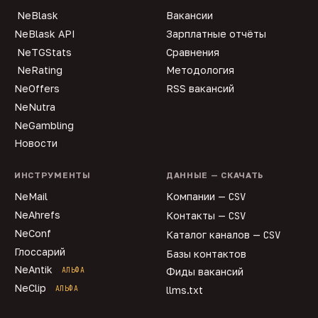
NeBlask
Вакансии
NeBlask API
Зарплатные отчёты
NeTGStats
Сравнения
NeRating
Методология
NeOffers
RSS вакансий
NeNutra
NeGambling
Новости
ИНСТРУМЕНТЫ
ДАННЫЕ — СКАЧАТЬ
NeMail
Компании —
CSV
NeAhrefs
Контакты —
CSV
NeConf
Каталог каналов —
CSV
Глоссарий
Базы контактов
NeAntik
АЛЬФА
Фиды вакансий
NeClip
АЛЬФА
llms.txt