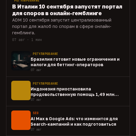
РЕГУЛИРОВАНИЕ
В Италии 10 сентября запустят портал
для споров в онлайн-гемблинге
ADM 10 сентября запустит централизованный
портал для жалоб по спорам в сфере онлайн-
гемблинга.
07 авг · 1 мин
РЕГУЛИРОВАНИЕ
Бразилия готовит новые ограничения и
налоги для беттинг-операторов
07 авг
РЕГУЛИРОВАНИЕ
Индонезия приостановила
продовольственную помощь 1,49 млн
домохозяйств
07 авг
SEO
AI Max в Google Ads: что изменится для
Search-кампаний и как подготовиться
07 авг