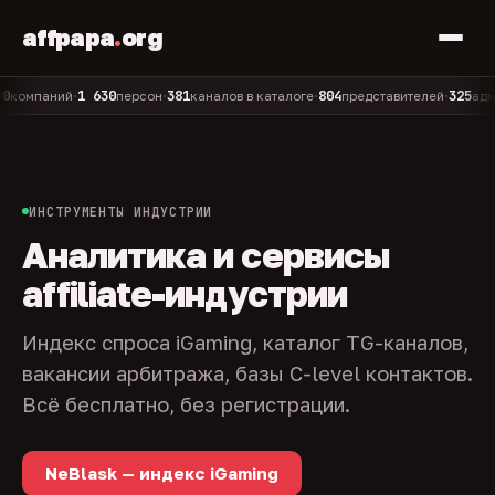
affpapa
.
org
1 630
381
804
325
паний
персон
каналов в каталоге
представителей
админов
•
•
•
•
ИНСТРУМЕНТЫ ИНДУСТРИИ
Аналитика и сервисы
affiliate-индустрии
Индекс спроса iGaming, каталог TG-каналов,
вакансии арбитража, базы C-level контактов.
Всё бесплатно, без регистрации.
NeBlask — индекс iGaming