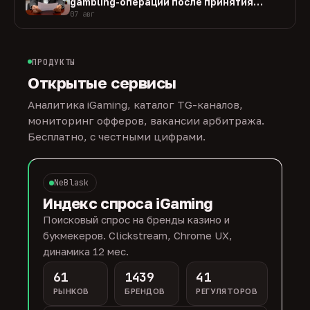
gambling-операции после принятия
закона
07 авг
ПРОДУКТЫ
Открытые сервисы
Аналитика iGaming, каталог TG-каналов,
мониторинг офферов, вакансии арбитража.
Бесплатно, с честными цифрами.
NeBlask
Индекс спроса iGaming
Поисковый спрос на бренды казино и
букмекеров. Clickstream, Chrome UX,
динамика 12 мес.
61
1439
41
РЫНКОВ
БРЕНДОВ
РЕГУЛЯТОРОВ