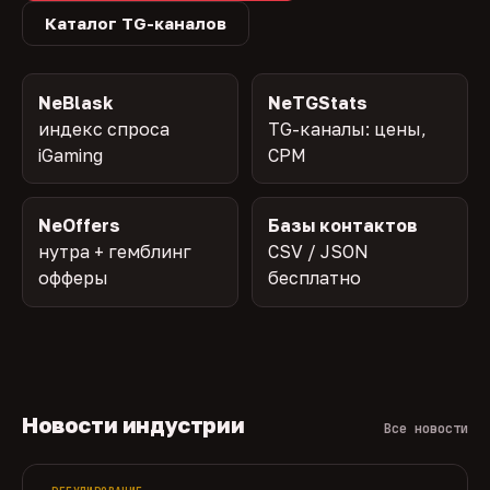
Каталог TG-каналов
NeBlask
NeTGStats
индекс спроса
TG-каналы: цены,
iGaming
CPM
NeOffers
Базы контактов
нутра + гемблинг
CSV / JSON
офферы
бесплатно
Новости индустрии
Все новости