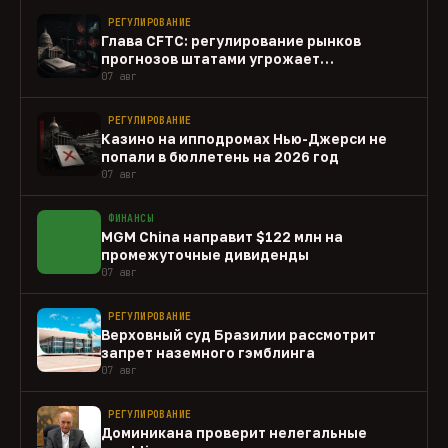
РЕГУЛИРОВАНИЕ
Глава CFTC: регулирование рынков
прогнозов штатами угрожает
федеральному рынку
07 авг
РЕГУЛИРОВАНИЕ
Казино на ипподромах Нью-Джерси не
попали в бюллетень на 2026 год
07 авг
ФИНАНСЫ
MGM China направит $122 млн на
промежуточные дивиденды
07 авг
РЕГУЛИРОВАНИЕ
Верховный суд Бразилии рассмотрит
запрет наземного гэмблинга
07 авг
РЕГУЛИРОВАНИЕ
Доминикана проверит нелегальные