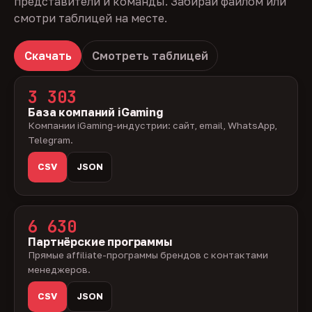
представители и команды. Забирай файлом или
смотри таблицей на месте.
Скачать
Смотреть таблицей
3 303
База компаний iGaming
Компании iGaming-индустрии: сайт, email, WhatsApp,
Telegram.
CSV
JSON
6 630
Партнёрские программы
Прямые affiliate-программы брендов с контактами
менеджеров.
CSV
JSON