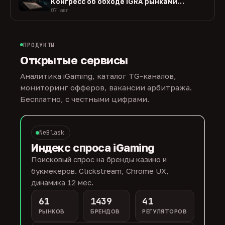
Конгресс об обходе IGRA рынками
прогнозов
07 авг
ПРОДУКТЫ
Открытые сервисы
Аналитика iGaming, каталог TG-каналов,
мониторинг офферов, вакансии арбитража.
Бесплатно, с честными цифрами.
NeBlask
Индекс спроса iGaming
Поисковый спрос на бренды казино и
букмекеров. Clickstream, Chrome UX,
динамика 12 мес.
61
1439
41
РЫНКОВ
БРЕНДОВ
РЕГУЛЯТОРОВ