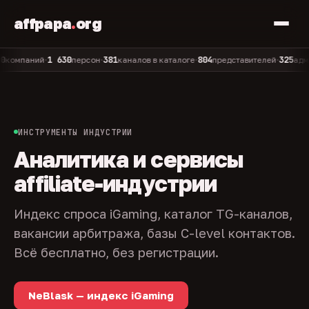
affpapa
.
org
1 630
381
804
325
паний
персон
каналов в каталоге
представителей
админов 
•
•
•
•
ИНСТРУМЕНТЫ ИНДУСТРИИ
Аналитика и сервисы
affiliate-индустрии
Индекс спроса iGaming, каталог TG-каналов,
вакансии арбитража, базы C-level контактов.
Всё бесплатно, без регистрации.
NeBlask — индекс iGaming