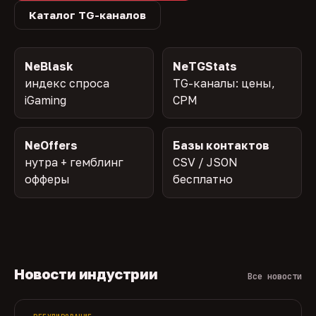
Каталог TG-каналов
NeBlask
NeTGStats
индекс спроса
TG-каналы: цены,
iGaming
CPM
NeOffers
Базы контактов
нутра + гемблинг
CSV / JSON
офферы
бесплатно
Новости индустрии
Все новости