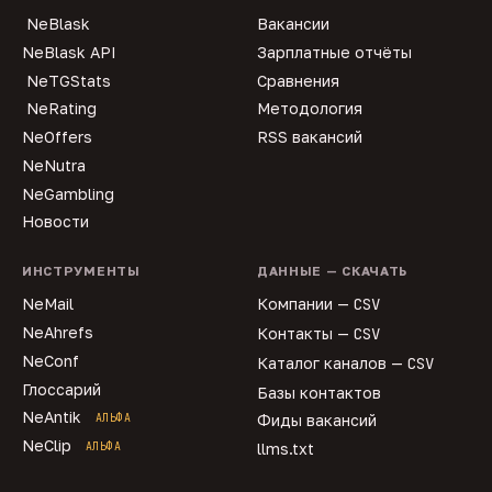
NeBlask
Вакансии
NeBlask API
Зарплатные отчёты
NeTGStats
Сравнения
NeRating
Методология
NeOffers
RSS вакансий
NeNutra
NeGambling
Новости
ИНСТРУМЕНТЫ
ДАННЫЕ — СКАЧАТЬ
NeMail
Компании —
CSV
NeAhrefs
Контакты —
CSV
NeConf
Каталог каналов —
CSV
Глоссарий
Базы контактов
NeAntik
АЛЬФА
Фиды вакансий
NeClip
АЛЬФА
llms.txt