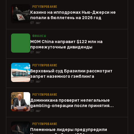
РЕГУЛИРОВАНИЕ
Казино на ипподромах Нью-Джерси не
попали в бюллетень на 2026 год
07 авг
ФИНАНСЫ
MGM China направит $122 млн на
промежуточные дивиденды
07 авг
РЕГУЛИРОВАНИЕ
Верховный суд Бразилии рассмотрит
запрет наземного гэмблинга
07 авг
РЕГУЛИРОВАНИЕ
Доминикана проверит нелегальные
gambling-операции после принятия
закона
07 авг
РЕГУЛИРОВАНИЕ
Племенные лидеры предупредили