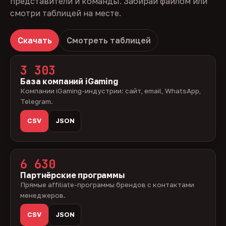
представители и команды. Забирай файлом или
смотри таблицей на месте.
Скачать
Смотреть таблицей
3 303
База компаний iGaming
Компании iGaming-индустрии: сайт, email, WhatsApp,
Telegram.
CSV
JSON
6 630
Партнёрские программы
Прямые affiliate-программы брендов с контактами
менеджеров.
CSV
JSON