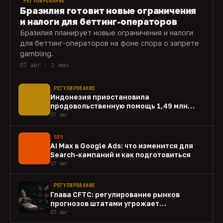
РЕГУЛИРОВАНИЕ
Бразилия готовит новые ограничения
и налоги для беттинг-операторов
Бразилия планирует новые ограничения и налоги
для беттинг-операторов на фоне спора о запрете
gambling.
07 авг · 1 мин
РЕГУЛИРОВАНИЕ
Индонезия приостановила
продовольственную помощь 1,49 млн
домохозяйств
07 авг
SEO
AI Max в Google Ads: что изменится для
Search-кампаний и как подготовиться
07 авг
РЕГУЛИРОВАНИЕ
Глава CFTC: регулирование рынков
прогнозов штатами угрожает
федеральному рынку
07 авг