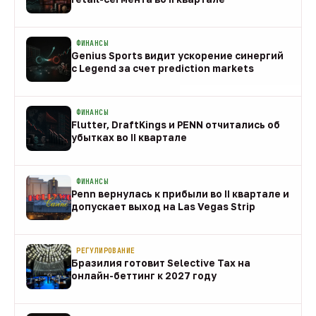
08 авг
ФИНАНСЫ
Genius Sports видит ускорение синергий
с Legend за счет prediction markets
08 авг
ФИНАНСЫ
Flutter, DraftKings и PENN отчитались об
убытках во II квартале
08 авг
ФИНАНСЫ
Penn вернулась к прибыли во II квартале и
допускает выход на Las Vegas Strip
08 авг
РЕГУЛИРОВАНИЕ
Бразилия готовит Selective Tax на
онлайн-беттинг к 2027 году
08 авг