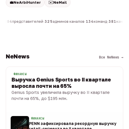
💼
✉️
NeArbiHunter
NeMail
н
·
804
представителей
·
325
админов каналов
·
134
команд
·
381
каналов
NeNews
Все NeNews →
ФИНАНСЫ
Выручка Genius Sports во II квартале
выросла почти на 65%
Genius Sports увеличила выручку во II квартале
почти на 65%, до $195 млн.
08 авг · 1 мин
ФИНАНСЫ
PENN зафиксировала рекордную выручку
retail-сегмента во II квартале