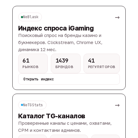
→
NeBlask
Индекс спроса iGaming
Поисковый спрос на бренды казино и
букмекеров. Clickstream, Chrome UX,
динамика 12 мес.
61
1439
41
РЫНКОВ
БРЕНДОВ
РЕГУЛЯТОРОВ
Открыть индекс
→
NeTGStats
Каталог TG-каналов
Проверенные каналы с ценами, охватами,
CPM и контактами админов.