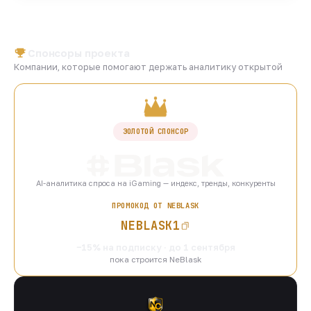
Спонсоры проекта
Компании, которые помогают держать аналитику открытой
ЗОЛОТОЙ СПОНСОР
AI-аналитика спроса на iGaming — индекс, тренды, конкуренты
ПРОМОКОД ОТ NEBLASK
NEBLASK1
−15% на подписку · до 1 сентября
пока строится NeBlask