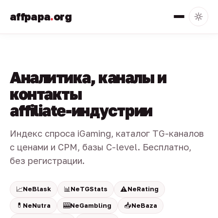
affpapa
.
org
Аналитика, каналы и
контакты
affiliate-индустрии
Индекс спроса iGaming, каталог TG-каналов
с ценами и CPM, базы C-level. Бесплатно,
без регистрации.
📈
📊
⚠️
NeBlask
NeTGStats
NeRating
💊
🎰
📥
NeNutra
NeGambling
NeBaza