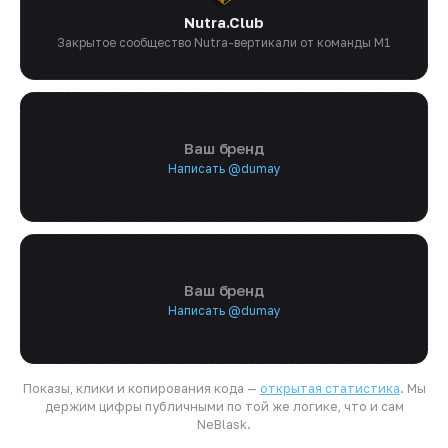
Nutra.Club
Закрытое сообщество Nutra-вертикали от команды M1
Ваш бренд
Написать @dumay
Ваш бренд
Написать @dumay
Показы, клики и копирования кода —
открытая статистика
. Мы
держим цифры публичными по той же логике, что и сам
NeBlask.