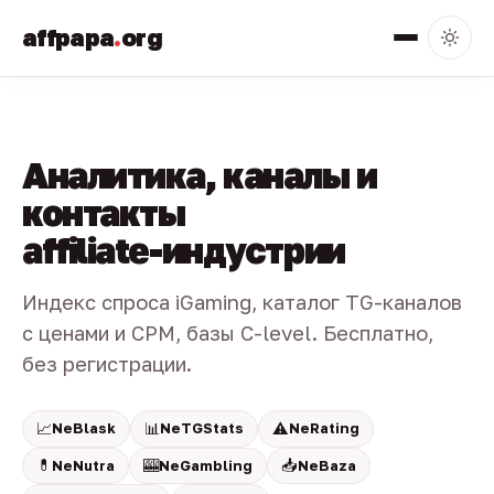
affpapa
.
org
Аналитика, каналы и
контакты
affiliate-индустрии
Индекс спроса iGaming, каталог TG-каналов
с ценами и CPM, базы C-level. Бесплатно,
без регистрации.
📈
📊
⚠️
NeBlask
NeTGStats
NeRating
💊
🎰
📥
NeNutra
NeGambling
NeBaza