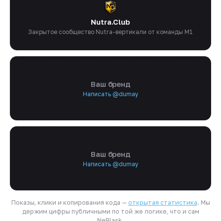
Nutra.Club
Закрытое сообщество Nutra-вертикали от команды M1
Ваш бренд
Написать @dumay
Ваш бренд
Написать @dumay
Показы, клики и копирования кода —
открытая статистика
. Мы
держим цифры публичными по той же логике, что и сам
NeBlask.