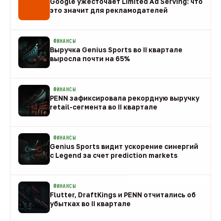
Google ужесточает Limited Ad Serving: что
это значит для рекламодателей
08 авг
ФИНАНСЫ
Выручка Genius Sports во II квартале
выросла почти на 65%
08 авг
ФИНАНСЫ
PENN зафиксировала рекордную выручку
retail-сегмента во II квартале
08 авг
ФИНАНСЫ
Genius Sports видит ускорение синергий
с Legend за счет prediction markets
08 авг
ФИНАНСЫ
Flutter, DraftKings и PENN отчитались об
убытках во II квартале
08 авг