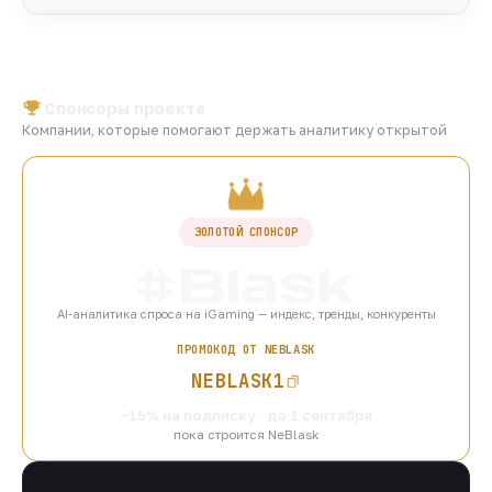
Спонсоры проекта
Компании, которые помогают держать аналитику открытой
ЗОЛОТОЙ СПОНСОР
AI-аналитика спроса на iGaming — индекс, тренды, конкуренты
ПРОМОКОД ОТ NEBLASK
NEBLASK1
−15% на подписку · до 1 сентября
пока строится NeBlask