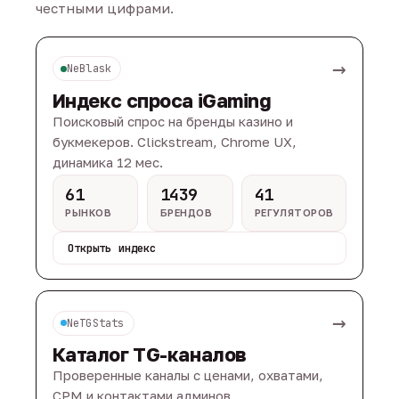
честными цифрами.
→
NeBlask
Индекс спроса iGaming
Поисковый спрос на бренды казино и
букмекеров. Clickstream, Chrome UX,
динамика 12 мес.
61
1439
41
РЫНКОВ
БРЕНДОВ
РЕГУЛЯТОРОВ
Открыть индекс
→
NeTGStats
Каталог TG-каналов
Проверенные каналы с ценами, охватами,
CPM и контактами админов.