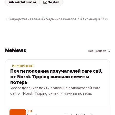
💼
✉️
NeArbiHunter
NeMail
н
·
804
представителей
·
325
админов каналов
·
134
команд
·
381
канало
NeNews
Все NeNews →
РЕГУЛИРОВАНИЕ
Почти половина получателей care call
от Norsk Tipping снизили лимиты
потерь
Исследование: почти половина получателей care
call от Norsk Tipping снизили лимиты потерь.
08 авг · 1 мин
SEO